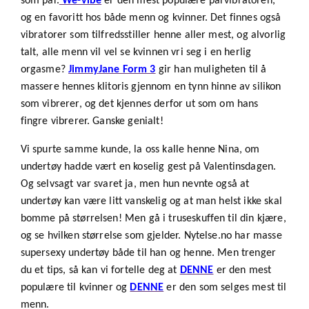
som par.
We-vibe
er den mest populære parvibratoren,
og en favoritt hos både menn og kvinner. Det finnes også
vibratorer som tilfredsstiller henne aller mest, og alvorlig
talt, alle menn vil vel se kvinnen vri seg i en herlig
orgasme?
JimmyJane Form 3
gir han muligheten til å
massere hennes klitoris gjennom en tynn hinne av silikon
som vibrerer, og det kjennes derfor ut som om hans
fingre vibrerer. Ganske genialt!
Vi spurte samme kunde, la oss kalle henne Nina, om
undertøy hadde vært en koselig gest på Valentinsdagen.
Og selvsagt var svaret ja, men hun nevnte også at
undertøy kan være litt vanskelig og at man helst ikke skal
bomme på størrelsen! Men gå i truseskuffen til din kjære,
og se hvilken størrelse som gjelder. Nytelse.no har masse
supersexy undertøy både til han og henne. Men trenger
du et tips, så kan vi fortelle deg at
DENNE
er den mest
populære til kvinner og
DENNE
er den som selges mest til
menn.