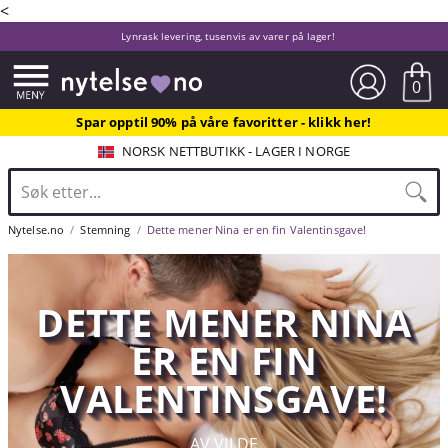
<
Lynrask levering, tusenvis av varer på lager!
0
Spar opptil 90% på våre favoritter - klikk her!
NORSK NETTBUTIKK - LAGER I NORGE
Nytelse.no
Stemning
Dette mener Nina er en fin Valentinsgave!
DETTE MENER NINA
ER EN FIN
VALENTINSGAVE!
AV VILDE