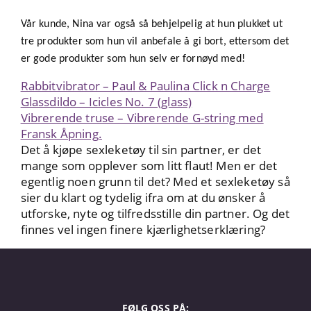
Vår kunde, Nina var også så behjelpelig at hun plukket ut
tre produkter som hun vil anbefale å gi bort, ettersom det
er gode produkter som hun selv er fornøyd med!
Rabbitvibrator – Paul & Paulina Click n Charge
Glassdildo – Icicles No. 7 (glass)
Vibrerende truse – Vibrerende G-string med
Fransk Åpning.
Det å kjøpe sexleketøy til sin partner, er det
mange som opplever som litt flaut! Men er det
egentlig noen grunn til det? Med et sexleketøy så
sier du klart og tydelig ifra om at du ønsker å
utforske, nyte og tilfredsstille din partner. Og det
finnes vel ingen finere kjærlighetserklæring?
FØLG OSS PÅ: