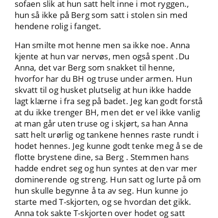
sofaen slik at hun satt helt inne i mot ryggen.,
hun så ikke på Berg som satt i stolen sin med
hendene rolig i fanget.
Han smilte mot henne men sa ikke noe. Anna
kjente at hun var nervøs, men også spent .Du
Anna, det var Berg som snakket til henne,
hvorfor har du BH og truse under armen. Hun
skvatt til og husket plutselig at hun ikke hadde
lagt klærne i fra seg på badet. Jeg kan godt forstå
at du ikke trenger BH, men det er vel ikke vanlig
at man går uten truse og i skjørt, sa han Anna
satt helt urørlig og tankene hennes raste rundt i
hodet hennes. Jeg kunne godt tenke meg å se de
flotte brystene dine, sa Berg . Stemmen hans
hadde endret seg og hun syntes at den var mer
dominerende og streng. Hun satt og lurte på om
hun skulle begynne å ta av seg. Hun kunne jo
starte med T-skjorten, og se hvordan det gikk.
Anna tok sakte T-skjorten over hodet og satt