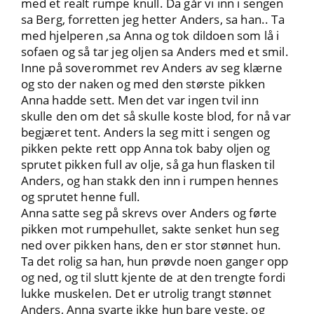
med et realt rumpe knull. Da går vi inn i sengen
sa Berg, forretten jeg hetter Anders, sa han.. Ta
med hjelperen ,sa Anna og tok dildoen som lå i
sofaen og så tar jeg oljen sa Anders med et smil.
Inne på soverommet rev Anders av seg klærne
og sto der naken og med den største pikken
Anna hadde sett. Men det var ingen tvil inn
skulle den om det så skulle koste blod, for nå var
begjæret tent. Anders la seg mitt i sengen og
pikken pekte rett opp Anna tok baby oljen og
sprutet pikken full av olje, så ga hun flasken til
Anders, og han stakk den inn i rumpen hennes
og sprutet henne full.
Anna satte seg på skrevs over Anders og førte
pikken mot rumpehullet, sakte senket hun seg
ned over pikken hans, den er stor stønnet hun.
Ta det rolig sa han, hun prøvde noen ganger opp
og ned, og til slutt kjente de at den trengte fordi
lukke muskelen. Det er utrolig trangt stønnet
Anders, Anna svarte ikke hun bare veste, og