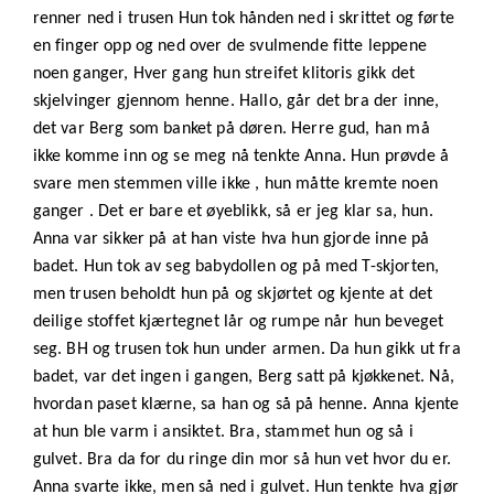
renner ned i trusen Hun tok hånden ned i skrittet og førte
en finger opp og ned over de svulmende fitte leppene
noen ganger, Hver gang hun streifet klitoris gikk det
skjelvinger gjennom henne. Hallo, går det bra der inne,
det var Berg som banket på døren. Herre gud, han må
ikke komme inn og se meg nå tenkte Anna. Hun prøvde å
svare men stemmen ville ikke , hun måtte kremte noen
ganger . Det er bare et øyeblikk, så er jeg klar sa, hun.
Anna var sikker på at han viste hva hun gjorde inne på
badet. Hun tok av seg babydollen og på med T-skjorten,
men trusen beholdt hun på og skjørtet og kjente at det
deilige stoffet kjærtegnet lår og rumpe når hun beveget
seg. BH og trusen tok hun under armen. Da hun gikk ut fra
badet, var det ingen i gangen, Berg satt på kjøkkenet. Nå,
hvordan paset klærne, sa han og så på henne. Anna kjente
at hun ble varm i ansiktet. Bra, stammet hun og så i
gulvet. Bra da for du ringe din mor så hun vet hvor du er.
Anna svarte ikke, men så ned i gulvet. Hun tenkte hva gjør