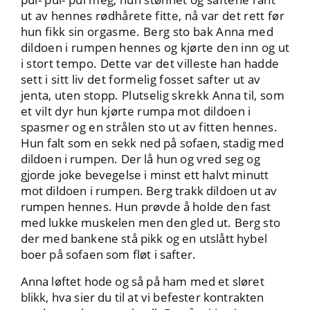
ut av hennes rødhårete fitte, nå var det rett før
hun fikk sin orgasme. Berg sto bak Anna med
dildoen i rumpen hennes og kjørte den inn og ut
i stort tempo. Dette var det villeste han hadde
sett i sitt liv det formelig fosset safter ut av
jenta, uten stopp. Plutselig skrekk Anna til, som
et vilt dyr hun kjørte rumpa mot dildoen i
spasmer og en strålen sto ut av fitten hennes.
Hun falt som en sekk ned på sofaen, stadig med
dildoen i rumpen. Der lå hun og vred seg og
gjorde joke bevegelse i minst ett halvt minutt
mot dildoen i rumpen. Berg trakk dildoen ut av
rumpen hennes. Hun prøvde å holde den fast
med lukke muskelen men den gled ut. Berg sto
der med bankene stå pikk og en utslått hybel
boer på sofaen som fløt i safter.
Anna løftet hode og så på ham med et sløret
blikk, hva sier du til at vi befester kontrakten