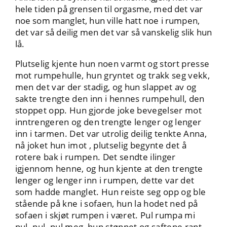
hele tiden på grensen til orgasme, med det var
noe som manglet, hun ville hatt noe i rumpen,
det var så deilig men det var så vanskelig slik hun
lå.
Plutselig kjente hun noen varmt og stort presse
mot rumpehulle, hun gryntet og trakk seg vekk,
men det var der stadig, og hun slappet av og
sakte trengte den inn i hennes rumpehull, den
stoppet opp. Hun gjorde joke bevegelser mot
inntrengeren og den trengte lenger og lenger
inn i tarmen. Det var utrolig deilig tenkte Anna,
nå joket hun imot , plutselig begynte det å
rotere bak i rumpen. Det sendte ilinger
igjennom henne, og hun kjente at den trengte
lenger og lenger inn i rumpen, dette var det
som hadde manglet. Hun reiste seg opp og ble
stående på kne i sofaen, hun la hodet ned på
sofaen i skjøt rumpen i været. Pul rumpa mi
pul- pul- pul meg, hun stønnet og saftene rant