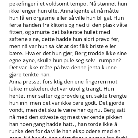
pekefinger i et voldsomt tempo. Nå stønnet hun
ikke lenger hun ulte. Anna kjente at nå måtte
hun få en orgasme eller så ville hun bli gal, Hun
førte handen fra klitoris og ned til den plask våte
fitten, og smurte det bakerste hullet med
saftene sine, dette hadde hun aldri prøvd før,
men nå var hun så kåt at det fikk briste eller
bære. Hva er det hun gjør, Berg trodde ikke sine
egne øyne, skulle hun pule seg selv i rumpen?
Det var ikke måte på hva denne jenta kunne
gjøre tenkte han.
Anna presset forsiktig den ene fingeren mot
lukke muskelen, det var utrolig trangt. Hun
hentet mer safter og prøvde igjen, sakte trengte
hun inn, men det var ikke bare godt. Det gjorde
vondt, men det skulle være her og nu. Berg satt
nå med den stiveste og mest verkende pikken
han noen gang hadde hatt, , han torde ikke å
runke den for da ville han eksplodere med en