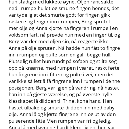
hun stadig med lukkete øyne. Oljen rant sakte
ned i rumpe hullet og smurte fingen hennes, det
var tydelig at det smurte godt for fingen gikk
raskere og lenger inn i rumpen, Berg sprutet
mer olje og Anna kjørte nå fingeren i rumpe i en
voldsom fart, nå prøvde hun med en finger til, og
Berg var der med oljen sin, nå reagerte ikke
Anna på olje spruten. Nå hadde hun fått to fingre
inn i rumpen og pulte som en gal i begge hull.
Plutselig rullet hun rundt på sofaen og stilte seg
opp på knærne, med rumpen i været, raskt førte
hun fingrene inn i fitten og pulte i vei, men det
var ikke så lett å få fingrene inn i rumpen i denne
posisjonen. Berg var igjen på vandring, nå hastet
han inn på gjeste værelse, og på øverste hylle i
klesskapet lå dildoen til Trine, kona hans. Han
hastet tilbake og smurte dildoen inn med baby
olje. Anna lå og kjørte fingrene inn og ut av den
pulserende fitte Men rumpen var fri og ledig.
Anna lå med øynene hardt klemt igjen, hun var