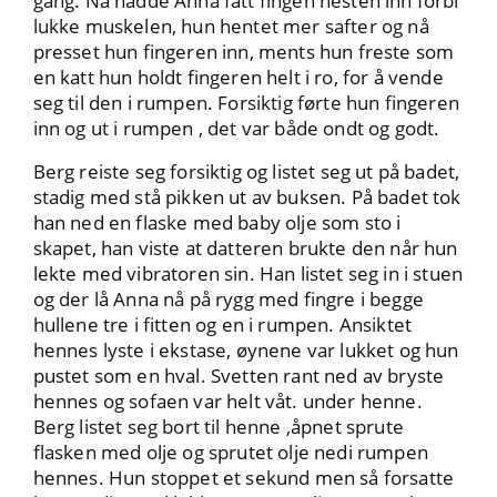
gang. Nå hadde Anna fått fingen nesten inn forbi
lukke muskelen, hun hentet mer safter og nå
presset hun fingeren inn, ments hun freste som
en katt hun holdt fingeren helt i ro, for å vende
seg til den i rumpen. Forsiktig førte hun fingeren
inn og ut i rumpen , det var både ondt og godt.
Berg reiste seg forsiktig og listet seg ut på badet,
stadig med stå pikken ut av buksen. På badet tok
han ned en flaske med baby olje som sto i
skapet, han viste at datteren brukte den når hun
lekte med vibratoren sin. Han listet seg in i stuen
og der lå Anna nå på rygg med fingre i begge
hullene tre i fitten og en i rumpen. Ansiktet
hennes lyste i ekstase, øynene var lukket og hun
pustet som en hval. Svetten rant ned av bryste
hennes og sofaen var helt våt. under henne.
Berg listet seg bort til henne ,åpnet sprute
flasken med olje og sprutet olje nedi rumpen
hennes. Hun stoppet et sekund men så forsatte