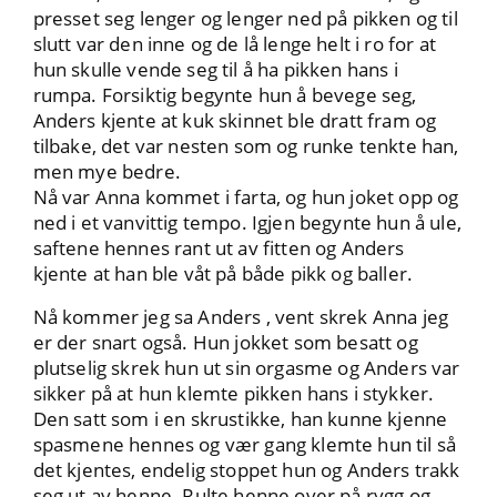
presset seg lenger og lenger ned på pikken og til
slutt var den inne og de lå lenge helt i ro for at
hun skulle vende seg til å ha pikken hans i
rumpa. Forsiktig begynte hun å bevege seg,
Anders kjente at kuk skinnet ble dratt fram og
tilbake, det var nesten som og runke tenkte han,
men mye bedre.
Nå var Anna kommet i farta, og hun joket opp og
ned i et vanvittig tempo. Igjen begynte hun å ule,
saftene hennes rant ut av fitten og Anders
kjente at han ble våt på både pikk og baller.
Nå kommer jeg sa Anders , vent skrek Anna jeg
er der snart også. Hun jokket som besatt og
plutselig skrek hun ut sin orgasme og Anders var
sikker på at hun klemte pikken hans i stykker.
Den satt som i en skrustikke, han kunne kjenne
spasmene hennes og vær gang klemte hun til så
det kjentes, endelig stoppet hun og Anders trakk
seg ut av henne. Rulte henne over på rygg og