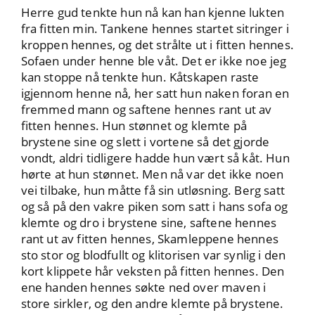
Herre gud tenkte hun nå kan han kjenne lukten
fra fitten min. Tankene hennes startet sitringer i
kroppen hennes, og det strålte ut i fitten hennes.
Sofaen under henne ble våt. Det er ikke noe jeg
kan stoppe nå tenkte hun. Kåtskapen raste
igjennom henne nå, her satt hun naken foran en
fremmed mann og saftene hennes rant ut av
fitten hennes. Hun stønnet og klemte på
brystene sine og slett i vortene så det gjorde
vondt, aldri tidligere hadde hun vært så kåt. Hun
hørte at hun stønnet. Men nå var det ikke noen
vei tilbake, hun måtte få sin utløsning. Berg satt
og så på den vakre piken som satt i hans sofa og
klemte og dro i brystene sine, saftene hennes
rant ut av fitten hennes, Skamleppene hennes
sto stor og blodfullt og klitorisen var synlig i den
kort klippete hår veksten på fitten hennes. Den
ene handen hennes søkte ned over maven i
store sirkler, og den andre klemte på brystene.