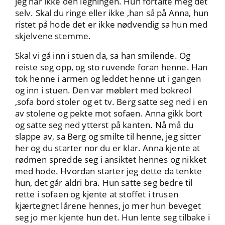
jeg har ikke den legningen. Hun fortalte meg det
selv. Skal du ringe eller ikke ,han så på Anna, hun
ristet på hode det er ikke nødvendig sa hun med
skjelvene stemme.
Skal vi gå inn i stuen da, sa han smilende. Og
reiste seg opp, og sto ruvende foran henne. Han
tok henne i armen og leddet henne ut i gangen
og inn i stuen. Den var møblert med bokreol
,sofa bord stoler og et tv. Berg satte seg ned i en
av stolene og pekte mot sofaen. Anna gikk bort
og satte seg ned ytterst på kanten. Nå må du
slappe av, sa Berg og smilte til henne, jeg sitter
her og du starter nor du er klar. Anna kjente at
rødmen spredde seg i ansiktet hennes og nikket
med hode. Hvordan starter jeg dette da tenkte
hun, det går aldri bra. Hun satte seg bedre til
rette i sofaen og kjente at stoffet i trusen
kjærtegnet lårene hennes, jo mer hun beveget
seg jo mer kjente hun det. Hun lente seg tilbake i