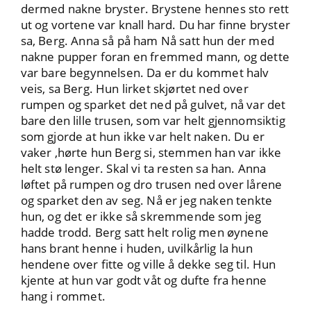
dermed nakne bryster. Brystene hennes sto rett
ut og vortene var knall hard. Du har finne bryster
sa, Berg. Anna så på ham Nå satt hun der med
nakne pupper foran en fremmed mann, og dette
var bare begynnelsen. Da er du kommet halv
veis, sa Berg. Hun lirket skjørtet ned over
rumpen og sparket det ned på gulvet, nå var det
bare den lille trusen, som var helt gjennomsiktig
som gjorde at hun ikke var helt naken. Du er
vaker ,hørte hun Berg si, stemmen han var ikke
helt stø lenger. Skal vi ta resten sa han. Anna
løftet på rumpen og dro trusen ned over lårene
og sparket den av seg. Nå er jeg naken tenkte
hun, og det er ikke så skremmende som jeg
hadde trodd. Berg satt helt rolig men øynene
hans brant henne i huden, uvilkårlig la hun
hendene over fitte og ville å dekke seg til. Hun
kjente at hun var godt våt og dufte fra henne
hang i rommet.