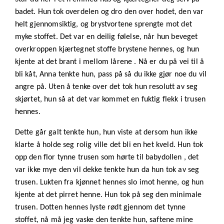
badet. Hun tok overdelen og dro den over hodet, den var
helt gjennomsiktig, og brystvortene sprengte mot det
myke stoffet. Det var en deilig følelse, når hun beveget
overkroppen kjærtegnet stoffe brystene hennes, og hun
kjente at det brant i mellom lårene . Nå er du på vei til å
bli kåt, Anna tenkte hun, pass på så du ikke gjør noe du vil
angre på. Uten å tenke over det tok hun resolutt av seg
skjørtet, hun så at det var kommet en fuktig flekk i trusen
hennes.
Dette går galt tenkte hun, hun viste at dersom hun ikke
klarte å holde seg rolig ville det bli en het kveld. Hun tok
opp den flor tynne trusen som hørte til babydollen , det
var ikke mye den vil dekke tenkte hun da hun tok av seg
trusen. Lukten fra kjønnet hennes slo imot henne, og hun
kjente at det pirret henne. Hun tok på seg den minimale
trusen. Dotten hennes lyste rødt gjennom det tynne
stoffet, nå må jeg vaske den tenkte hun, saftene mine