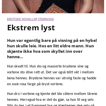
EROTISKE NOVELLER
STEMNING
Ekstrem lyst
Hun var egentlig bare på visning på en hybel
hun skulle leie. Hos en litt eldre mann. Hun
skjønte ikke hva som skyllet inn over
henne…
Hun skvatt til. Hun sto og masserte brystene sine og
vortene sto stive rett ut. Det var også blitt våt i mellom
bena hennes. Brystene hennes var utrolig faste og hadde
en svak rosa farge på bryst vortene.
Hun dro i vortene og kjente det ble våtere mellom lårene
hennes. Herregud hva er det du gjør, sa hun til seg selv.
Står du her i et fremmed hus og kjærtegner deg selv på