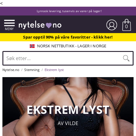
<
Lynrask levering, tusenvis av varer på lager!
0
Spar opptil 90% på våre favoritter - klikk her!
NORSK NETTBUTIKK - LAGER I NORGE
Nytelse.no
Stemning
Ekstrem lyst
EKSTREM LYST
AV VILDE