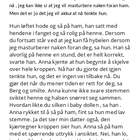
nå , jeg kan ikke si at jeg vil masturbere naken foran ham.
Men det er jo det jeg vil akkurat nå tenkte hun.
Hun løftet hode og så på ham, han satt med
hendene i fanget og så rolig på henne. Dersom
du fortsatt står ved at jeg kan få hybelen dersom
jeg masturberer naken foran deg, sa hun. Han så
alvorlig på henne en stund, det er helt korrekt,
svarte han. Anna kjente at hun begynte å skjelve
over hele kroppen. Nå har du gjorte det igjen
tenkte hun, og det er ingen vei tilbake nå. Du
gjør det når du mener tiden er rett for deg, sa
Berg og smilte. Anna kunne ikke svare stemmen
sviktet henne og halsen snørret seg sammen.
Hvordan likte du silken i baby dollen , sa han .
Anna rykket til å så på ham, fint sa hun med lav
stemme. Ja det sier min datter også, den
kjærtegner kroppen sier hun. Anna så på ham
med et spørrende uttrykk i ansiktet. Nei, han lo,