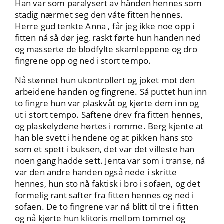
Han var som paralysert av hånden hennes som
stadig nærmet seg den våte fitten hennes.
Herre gud tenkte Anna , får jeg ikke noe opp i
fitten nå så dør jeg, raskt førte hun handen ned
og masserte de blodfylte skamleppene og dro
fingrene opp og ned i stort tempo.
Nå stønnet hun ukontrollert og joket mot den
arbeidene handen og fingrene. Så puttet hun inn
to fingre hun var plaskvåt og kjørte dem inn og
ut i stort tempo. Saftene drev fra fitten hennes,
og plaskelydene hørtes i romme. Berg kjente at
han ble svett i hendene og at pikken hans sto
som et spett i buksen, det var det villeste han
noen gang hadde sett. Jenta var som i transe, nå
var den andre handen også nede i skritte
hennes, hun sto nå faktisk i bro i sofaen, og det
formelig rant safter fra fitten hennes og ned i
sofaen. De to fingrene var nå blitt til tre i fitten
og nå kjørte hun klitoris mellom tommel og