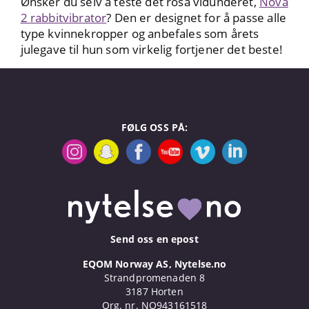
Ønsker du selv å teste det rosa vidunderet,
Nova
2 rabbitvibrator
? Den er designet for å passe alle
type kvinnekropper og anbefales som årets
julegave til hun som virkelig fortjener det beste!
FØLG OSS PÅ:
Send oss en epost
EQOM Norway AS, Nytelse.no
Strandpromenaden 8
3187 Horten
Org. nr. NO943161518