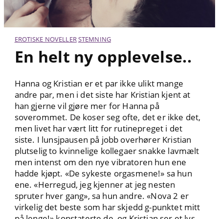
EROTISKE NOVELLER
STEMNING
En helt ny opplevelse..
Hanna og Kristian er et par ikke ulikt mange
andre par, men i det siste har Kristian kjent at
han gjerne vil gjøre mer for Hanna på
soverommet. De koser seg ofte, det er ikke det,
men livet har vært litt for rutinepreget i det
siste. I lunsjpausen på jobb overhører Kristian
plutselig to kvinnelige kollegaer snakke lavmælt
men intenst om den nye vibratoren hun ene
hadde kjøpt. «De sykeste orgasmene!» sa hun
ene. «Herregud, jeg kjenner at jeg nesten
spruter hver gang», sa hun andre. «Nova 2 er
virkelig det beste som har skjedd g-punktet mitt
på lenge!» konstaterte de, og Kristian ser et lys