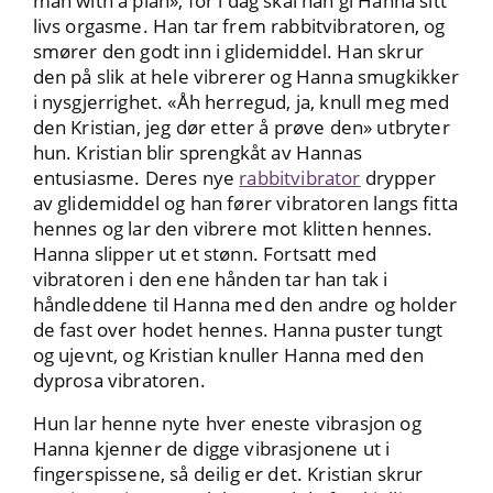
man with a plan», for i dag skal han gi Hanna sitt
livs orgasme. Han tar frem rabbitvibratoren, og
smører den godt inn i glidemiddel. Han skrur
den på slik at hele vibrerer og Hanna smugkikker
i nysgjerrighet. «Åh herregud, ja, knull meg med
den Kristian, jeg dør etter å prøve den» utbryter
hun. Kristian blir sprengkåt av Hannas
entusiasme. Deres nye
rabbitvibrator
drypper
av glidemiddel og han fører vibratoren langs fitta
hennes og lar den vibrere mot klitten hennes.
Hanna slipper ut et stønn. Fortsatt med
vibratoren i den ene hånden tar han tak i
håndleddene til Hanna med den andre og holder
de fast over hodet hennes. Hanna puster tungt
og ujevnt, og Kristian knuller Hanna med den
dyprosa vibratoren.
Hun lar henne nyte hver eneste vibrasjon og
Hanna kjenner de digge vibrasjonene ut i
fingerspissene, så deilig er det. Kristian skrur