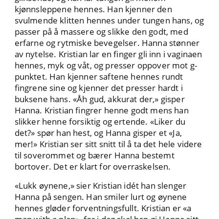
kjønnsleppene hennes. Han kjenner den
svulmende klitten hennes under tungen hans, og
passer på å massere og slikke den godt, med
erfarne og rytmiske bevegelser. Hanna stønner
av nytelse. Kristian lar en finger gli inn i vaginaen
hennes, myk og våt, og presser oppover mot g-
punktet. Han kjenner saftene hennes rundt
fingrene sine og kjenner det presser hardt i
buksene hans. «Åh gud, akkurat der,» gisper
Hanna. Kristian fingrer henne godt mens han
slikker henne forsiktig og ertende. «Liker du
det?» spør han hest, og Hanna gisper et «Ja,
mer!» Kristian ser sitt snitt til å ta det hele videre
til soverommet og bærer Hanna bestemt
bortover. Det er klart for overraskelsen.
«Lukk øynene,» sier Kristian idét han slenger
Hanna på sengen. Han smiler lurt og øynene
hennes gløder forventningsfullt. Kristian er «a