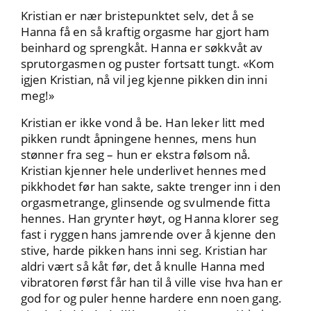
Kristian er nær bristepunktet selv, det å se
Hanna få en så kraftig orgasme har gjort ham
beinhard og sprengkåt. Hanna er søkkvåt av
sprutorgasmen og puster fortsatt tungt. «Kom
igjen Kristian, nå vil jeg kjenne pikken din inni
meg!»
Kristian er ikke vond å be. Han leker litt med
pikken rundt åpningene hennes, mens hun
stønner fra seg – hun er ekstra følsom nå.
Kristian kjenner hele underlivet hennes med
pikkhodet før han sakte, sakte trenger inn i den
orgasmetrange, glinsende og svulmende fitta
hennes. Han grynter høyt, og Hanna klorer seg
fast i ryggen hans jamrende over å kjenne den
stive, harde pikken hans inni seg. Kristian har
aldri vært så kåt før, det å knulle Hanna med
vibratoren først får han til å ville vise hva han er
god for og puler henne hardere enn noen gang.