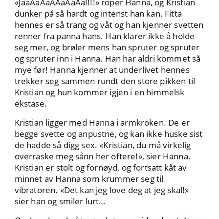
«JaaAaAaAAaAaAa!!!!» roper Hanna, og Kristian
dunker på så hardt og intenst han kan. Fitta
hennes er så trang og våt og han kjenner svetten
renner fra panna hans. Han klarer ikke å holde
seg mer, og brøler mens han spruter og spruter
og spruter inn i Hanna. Han har aldri kommet så
mye før! Hanna kjenner at underlivet hennes
trekker seg sammen rundt den store pikken til
Kristian og hun kommer igjen i en himmelsk
ekstase.
Kristian ligger med Hanna i armkroken. De er
begge svette og anpustne, og kan ikke huske sist
de hadde så digg sex. «Kristian, du må virkelig
overraske meg sånn her oftere!», sier Hanna.
Kristian er stolt og fornøyd, og fortsatt kåt av
minnet av Hanna som krummer seg til
vibratoren. «Det kan jeg love deg at jeg skal!»
sier han og smiler lurt…