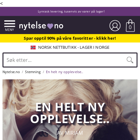
<
Lynrask levering, tusenvis av varer på lager!
0
Spar opptil 90% på våre favoritter - klikk her!
NORSK NETTBUTIKK - LAGER I NORGE
Nytelse.no
Stemning
En helt ny opplevelse..
EN HELT NY
OPPLEVELSE..
AV MIRIAM