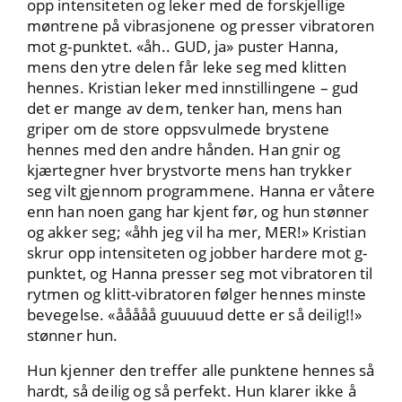
opp intensiteten og leker med de forskjellige
møntrene på vibrasjonene og presser vibratoren
mot g-punktet. «åh.. GUD, ja» puster Hanna,
mens den ytre delen får leke seg med klitten
hennes. Kristian leker med innstillingene – gud
det er mange av dem, tenker han, mens han
griper om de store oppsvulmede brystene
hennes med den andre hånden. Han gnir og
kjærtegner hver brystvorte mens han trykker
seg vilt gjennom programmene. Hanna er våtere
enn han noen gang har kjent før, og hun stønner
og akker seg; «åhh jeg vil ha mer, MER!» Kristian
skrur opp intensiteten og jobber hardere mot g-
punktet, og Hanna presser seg mot vibratoren til
rytmen og klitt-vibratoren følger hennes minste
bevegelse. «ååååå guuuuud dette er så deilig!!»
stønner hun.
Hun kjenner den treffer alle punktene hennes så
hardt, så deilig og så perfekt. Hun klarer ikke å