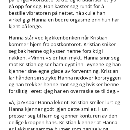
gå opp for seg. Han kaster seg rundt for å
bestille vibratoren på nettet, nå skulle han
virkelig gi Hanna en bedre orgasme enn hun har
kjent på lenge.
Hanna står ved kjøkkenbenken når Kristian
kommer hjem fra postkontoret. Kristian sniker
seg bak henne og kysser henne forsiktig i
nakken. «Mmm,» sier hun mykt. Hanna snur seg
mot Kristian og ser ham dypt inn i øynene og han
kjenner sine egne gløde av forventning. Kristian
lar hånden sin stryke Hanna nedover korsryggen
og han trekker henne mot seg og hvisker henne
forsiktig i øret; «Jeg har en overraskelse til deg.»
«Å, ja?» spør Hanna lekent. Kristian smiler lurt og
Hanna kjenner godt igjen dette smilet. Hun
presser seg til ham og kjenner konturen av den
deilige kroppen hans. Kristian kjenner at Hanna
er i akkurat samme humør som han selv og