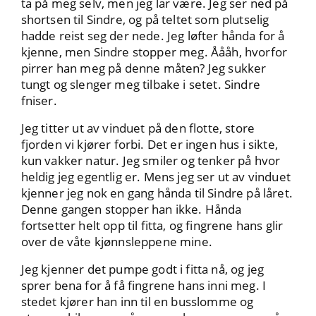
ta på meg selv, men jeg lar være. Jeg ser ned på
shortsen til Sindre, og på teltet som plutselig
hadde reist seg der nede. Jeg løfter hånda for å
kjenne, men Sindre stopper meg. Åååh, hvorfor
pirrer han meg på denne måten? Jeg sukker
tungt og slenger meg tilbake i setet. Sindre
fniser.
Jeg titter ut av vinduet på den flotte, store
fjorden vi kjører forbi. Det er ingen hus i sikte,
kun vakker natur. Jeg smiler og tenker på hvor
heldig jeg egentlig er. Mens jeg ser ut av vinduet
kjenner jeg nok en gang hånda til Sindre på låret.
Denne gangen stopper han ikke. Hånda
fortsetter helt opp til fitta, og fingrene hans glir
over de våte kjønnsleppene mine.
Jeg kjenner det pumpe godt i fitta nå, og jeg
sprer bena for å få fingrene hans inni meg. I
stedet kjører han inn til en busslomme og