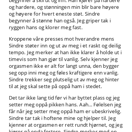
begynner å skli ut og inn. Han kjører på hardere
og hardere, og stønningen min blir bare høyere
og høyere for hvert eneste støt. Sindre
begynner å stønne han også. Jeg griper tak i
ryggen hans og klorer meg fast.
Kroppene våre presses mot hverandre mens
Sindre støter inn og ut av meg i et raskt og deilig
tempo. Jeg merker at han ikke klarer å holde ut i
timevis som han gjør til vanlig. Selv kjenner jeg
orgasmen ikke er alt for langt unna, den bygger
seg opp inni meg og føles kraftigere enn vanlig.
Sindre trekker seg plutselig ut av meg og hinter
til at jeg skal sette på oppå ham i stedet.
Det tar ikke lang tid før vi har byttet plass og jeg
setter meg oppå pikken hans. Aah… Følelsen jeg
får når jeg setter meg oppå ham er ubeskrivelig.
Sindre tar tak i hoftene mine og hjelper til. Jeg
kjenner at orgasmen er rett rundt hjørnet, og jeg
kjører på enda fortere. Sindre merker med en