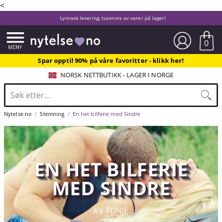
<
Lynrask levering, tusenvis av varer på lager!
0
Spar opptil 90% på våre favoritter - klikk her!
NORSK NETTBUTIKK - LAGER I NORGE
Nytelse.no
Stemning
En het bilferie med Sindre
EN HET BILFERIE
MED SINDRE
AV TONJE