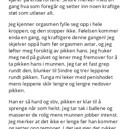
gang hva som foregår og setter inn noen kraftige
støt som utløser alt.
Jeg kjenner orgasmen fylle seg opp i hele
kroppen, og den stopper ikke. Følelsen kommer
enda en gang, og kraftigere denne gangen! Jeg
skjelver oppå ham før orgasmen avtar, og jeg
løfter meg forsiktig av pikken hans. Jeg huker
meg ned på gulvet og lener meg fremover for å
ta pikken hans i munnen. Jeg tar et fast grep
rundt den, blunker til Sindre og trer leppene
rundt pikken. Tunga mi leker med penishodet
mens leppene sklir lengre og lengre nedover
pikken.
Han er så hard og stiv, pikken er klar til å
sprenge når som helst. Jeg tar tak i ballene og
masserer de rolig mens munnen jobber intenst.
Jeg merker at det ikke er lenge før han kommer
og setter opp tempoet. I det jeg gjør det rykker