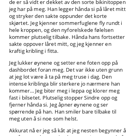
de er så vidt er dekket av den sorte bikinitoppen
jeg har på meg. Han legger hånda si på låret mitt
og stryker den sakte oppunder det korte
skjørtet. Jeg kjenner sommerfuglene fly rundt i
hele kroppen, og den nyforelskede følelsen
kommer plutselig tilbake. Hånda hans fortsetter
sakte oppover låret mitt, og jeg kjenner en
kraftig kribling i fitta.
Jeg lukker øynene og setter ene foten opp på
dashbordet foran meg. Det var ikke uten grunn
at jeg lot være å ta på meg truse i dag. Den
intense kriblinga blir sterkere jo nærmere han
kommer… Jeg biter meg i leppa og klorer meg
fast i bilsetet. Plutselig stopper Sindre opp og
fjerner hånda si. Jeg åpner øynene og ser
spørrende på han. Han smiler bare tilbake til
meg uten å si noe som helst.
Akkurat nå er jeg så kåt at jeg nesten begynner å