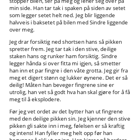
stopper bilen, ser på meg og lener seg over på
min side. Han tar tak i spaken på siden av setet
som legger setet helt ned. Jeg blir liggende
halvveis i baksetet på bilen med Sindre liggende
over meg.
Jeg drar forsiktig ned shortsen hans så pikken
spretter frem. Jeg tar tak i den stive, deilige
staken hans og runker ham forsiktig. Sindre
legger hånda si over fitta mi igjen, så smetter
han inn et par fingre i den våte grotta. Jeg gir fra
meg et digert stønn og lukker øynene. Det er så
deilig! Måten han beveger fingrene sine er
utrolig, han vet så godt hva han skal gjøre for å få
meg til å eksplodere.
Før jeg vet ordet av det bytter han ut fingrene
med den deilige pikken sin. Jeg kjenner den stive
pikken gli sakte inn i meg, følelsen er så kraftig
og intens! Han fyller meg helt opp før han