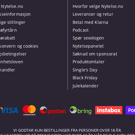
Nytelse.no
Hvorfor velge Nytelse.no
sseinformasjon
Leveranser og retur
ige stillinger
Betal med Klarna
jøfyrtårn
Podcast
jørabatt
Spør sexologen
sonvern og cookies
Nytelsepanelet
gsbetingelser
Søknad om sponsorat
nhetsloven
Produktomtaler
handler
Single's Day
Black Friday
Julekalender
VI GODTAR KUN BESTILLINGER FRA PERSONER OVER 18 ÅR.