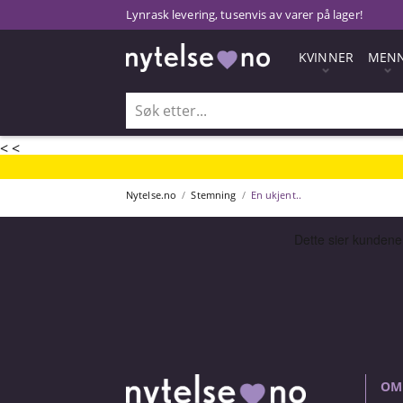
Lynrask levering, tusenvis av varer på lager!
KVINNER
MEN
<
<
Nytelse.no
Stemning
En ukjent..
OM