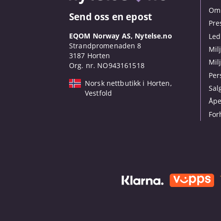
Om 
Send oss en epost
Pre
EQOM Norway AS, Nytelse.no
Led
Strandpromenaden 8
Mil
3187 Horten
Mil
Org. nr. NO943161518
Per
Norsk nettbutikk i Horten,
Sal
Vestfold
Åpe
For