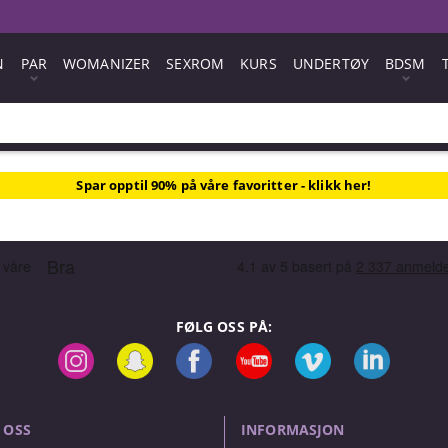
N
PAR
WOMANIZER
SEXROM
KURS
UNDERTØY
BDSM
Spar opptil 90% på våre favoritter - klikk her!
FØLG OSS PÅ:
 OSS
INFORMASJON