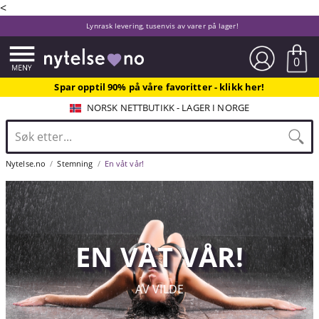
<
Lynrask levering, tusenvis av varer på lager!
0
Spar opptil 90% på våre favoritter - klikk her!
NORSK NETTBUTIKK - LAGER I NORGE
Nytelse.no
Stemning
En våt vår!
EN VÅT VÅR!
AV VILDE