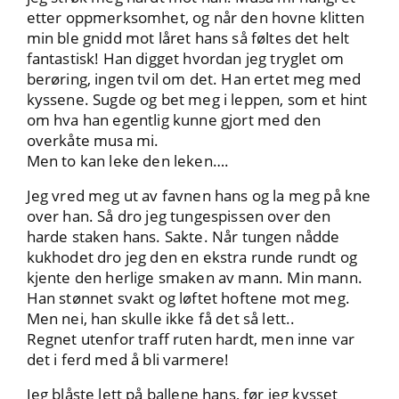
etter oppmerksomhet, og når den hovne klitten
min ble gnidd mot låret hans så føltes det helt
fantastisk! Han digget hvordan jeg tryglet om
berøring, ingen tvil om det. Han ertet meg med
kyssene. Sugde og bet meg i leppen, som et hint
om hva han egentlig kunne gjort med den
overkåte musa mi.
Men to kan leke den leken….
Jeg vred meg ut av favnen hans og la meg på kne
over han. Så dro jeg tungespissen over den
harde staken hans. Sakte. Når tungen nådde
kukhodet dro jeg den en ekstra runde rundt og
kjente den herlige smaken av mann. Min mann.
Han stønnet svakt og løftet hoftene mot meg.
Men nei, han skulle ikke få det så lett..
Regnet utenfor traff ruten hardt, men inne var
det i ferd med å bli varmere!
Jeg blåste lett på ballene hans, før jeg kysset