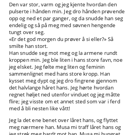
Den var stor, varm og jeg kjente hvordan den
pulserte i hånden min. Jeg dro hånden prøvende
opp og ned et par ganger, og da snudde han seg
endelig og så på meg med søvnen hengende
tungt over seg.
«Er det god morgen du prøver å si eller?» Så
smilte han stort.
Han snudde seg mot meg og la armene rundt
kroppen min. Jeg ble liten i hans store favn, noe
jeg elsket. Jeg følte meg liten og feminin
sammenlignet med hans store kropp. Han
kysset meg dypt og jeg dro fingrene gjennom
det halvlange håret hans. Jeg hørte hvordan
regnet høljet ned utenfor vinduet og jeg måtte
flire; jeg visste om et annet sted som var i ferd
med å bli nesten like vått!
Jeg la det ene benet over låret hans, og flyttet
meg nærmere han. Musa mi traff låret hans og
jeg strøk meg hardt mot han. Musa mi hungret