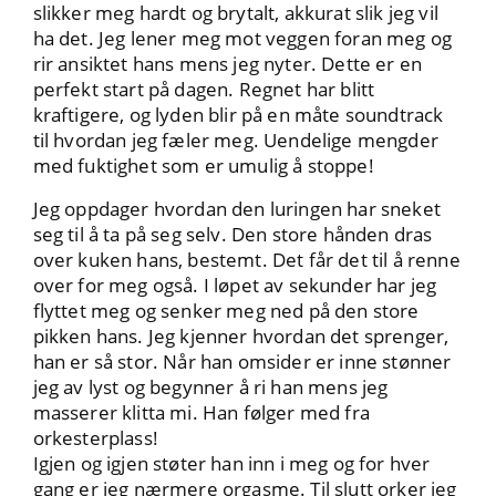
slikker meg hardt og brytalt, akkurat slik jeg vil
ha det. Jeg lener meg mot veggen foran meg og
rir ansiktet hans mens jeg nyter. Dette er en
perfekt start på dagen. Regnet har blitt
kraftigere, og lyden blir på en måte soundtrack
til hvordan jeg fæler meg. Uendelige mengder
med fuktighet som er umulig å stoppe!
Jeg oppdager hvordan den luringen har sneket
seg til å ta på seg selv. Den store hånden dras
over kuken hans, bestemt. Det får det til å renne
over for meg også. I løpet av sekunder har jeg
flyttet meg og senker meg ned på den store
pikken hans. Jeg kjenner hvordan det sprenger,
han er så stor. Når han omsider er inne stønner
jeg av lyst og begynner å ri han mens jeg
masserer klitta mi. Han følger med fra
orkesterplass!
Igjen og igjen støter han inn i meg og for hver
gang er jeg nærmere orgasme. Til slutt orker jeg