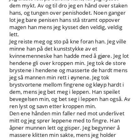
dem mykt. Av og til dro jeg en hånd over staken
hans, og tungen over penishodet. Noen ganger
lot jeg bare penisen hans stå stramt oppover
magen han mens jeg kysset den veldig, veldig
lett.
Jeg reiste meg og sto på kne foran han. Jeg ville
minne han på det kunststykke av et
kvinnemenneske han hadde med å gjøre. Jeg lot
hendene gli over kroppen min. Jeg tok de store
brystene i hendene og masserte de hardt mens
jeg så mannen min rett i øynene. Jeg tok
brystvortene mellom fingrene og kløyp hardt i
dem, mens jeg bet meg i leppen. Han speilet
bevegelsen min, og bet seg i leppen han også. Av
ren lyst og savn etter kroppen min.
Den ene hånden min faller ned mot underlivet
mitt og jeg sprer leppene med to fingre. Han
åpner munnen lett og gisper. Jeg begynner å
massere klitten min sakte, mens jeg holder