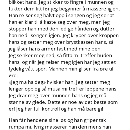
blikket hans. Jeg stikker to fingre i munnen og
fukter dem litt før jeg begynner å massere igjen.
Han reiser seg halvt opp i sengen og jeg ser at
han er klar til å kaste seg over meg, men jeg
stopper han med den ledige hånden og dutter
han ned i sengen igjen. Jeg kryper over kroppen
hans og setter meg over brystkassen hans, så
jeg låser hans armer fast med mine ben.
Jeg senker meg ned, så fitta mi treffer huden
hans, og når jeg reiser meg igjen har jeg satt et
tydelig vått spor. Mannen min gliser fra øre til
øre.
«Jeg må ha deg» hvisker han. Jeg setter meg
lenger opp og så musa mi treffer leppene hans.
Jeg drar meg over munnen hans og jeg må
stønne av glede. Dette er noe av det beste som
er! Jeg har full kontroll og han må bare gi!
Han får hendene sine løs og han griper tak i
rumpa mi. Ivrig masserer han den mens han