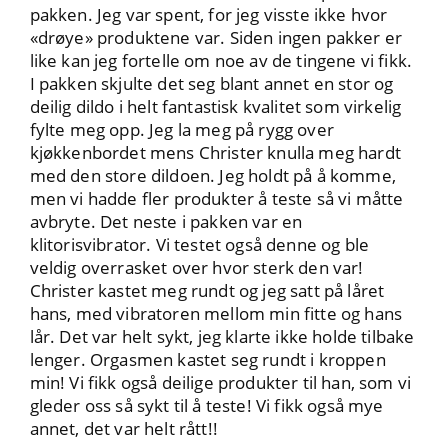
pakken. Jeg var spent, for jeg visste ikke hvor
«drøye» produktene var. Siden ingen pakker er
like kan jeg fortelle om noe av de tingene vi fikk.
I pakken skjulte det seg blant annet en stor og
deilig dildo i helt fantastisk kvalitet som virkelig
fylte meg opp. Jeg la meg på rygg over
kjøkkenbordet mens Christer knulla meg hardt
med den store dildoen. Jeg holdt på å komme,
men vi hadde fler produkter å teste så vi måtte
avbryte. Det neste i pakken var en
klitorisvibrator. Vi testet også denne og ble
veldig overrasket over hvor sterk den var!
Christer kastet meg rundt og jeg satt på låret
hans, med vibratoren mellom min fitte og hans
lår. Det var helt sykt, jeg klarte ikke holde tilbake
lenger. Orgasmen kastet seg rundt i kroppen
min! Vi fikk også deilige produkter til han, som vi
gleder oss så sykt til å teste! Vi fikk også mye
annet, det var helt rått!!