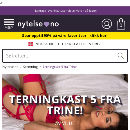
<
Lynrask levering, tusenvis av varer på lager!
0
Spar opptil 90% på våre favoritter - klikk her!
NORSK NETTBUTIKK - LAGER I NORGE
Nytelse.no
Stemning
Terningkast 5 fra Trine!
TERNINGKAST 5 FRA
TRINE!
AV VILDE