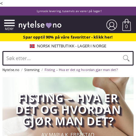
<
Lynrask levering, tusenvis av varer på lager!
0
Spar opptil 90% på våre favoritter - klikk her!
NORSK NETTBUTIKK - LAGER I NORGE
Nytelse.no
Stemning
Fisting – Hva er det og hvordan gjør man det?
FISTING – HVA ER
DET OG HVORDAN
GJØR MAN DET?
AV MARIA K. EBBESTAD