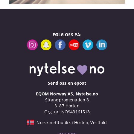
FØLG OSS PÅ:
Send oss en epost
EQOM Norway AS, Nytelse.no
Strandpromenaden 8
3187 Horten
Org. nr. NO943161518
Norsk nettbutikk i Horten, Vestfold