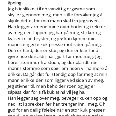
åpning.
Jeg blir slikket til en vanvittig orgasme som
skyller gjennom meg, men stille forsøker jeg å
skjule dette, for min mann skal tro jeg sover.
Han legger armene mine over hodet og trekker
av meg den toppen jeg har på meg, slikker og
kysser mine bryster, og jeg kan kjenne min
manns erigerte kuk presse mot siden på meg.
Den er hard, den er stor, og den er klar for å
gjøre noe den aldri har gjort før med meg. Jeg
hører stemmer fra stuen, og deriblandt min
manns stemme som spør om noen vil ha mere å
drikke. Da går det fullstendig opp for meg at min
mann er ikke den som ligger ved siden av meg.
Jeg stivner til, men beholder roen og jeg er
såpass klar for å få kuk at nå vil jeg ha.
Han legger seg over meg, beveger kuken opp og
ned litt i sprekken før han trenger inn i meg. Oh
gud for en deilig følelse når en stor kuk presser
seg villig dypt inn i meg. Jeg skjelver av nytelse