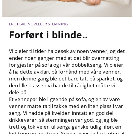
EROTISKE NOVELLER
STEMNING
Forført i blinde..
Vi pleier til tider ha besøk av noen venner, og det
ender noen ganger med at det blir overnatting
for gjester på sofa og i vår dobbeltseng. Vi pleier
å ha dette avklart på forhånd med våre venner,
men denne gang ble det bare tatt på sparket, og
den lille plassen vi hadde til rådighet måtte vi
dele på.
Et vennepar ble liggende på sofa, og en av våre
venner måtte ta til takke med en liten plass i vår
seng. Vi hadde på kvelden inntatt en god del
drikkevarer, så stemningen var god, og jeg ble
trett og tok veien til senga ganske tidlig, iført en
lett topp og en string. Sovnet ganske fort, uten at