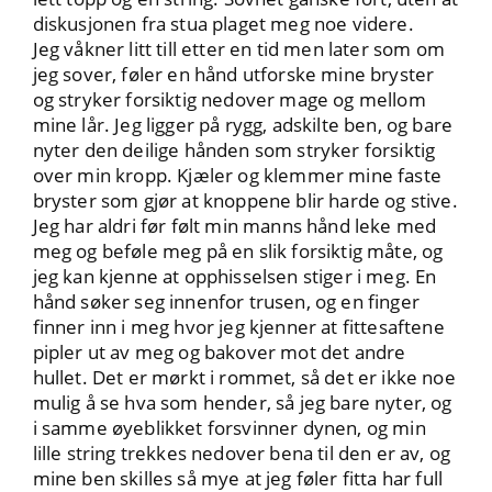
diskusjonen fra stua plaget meg noe videre.
Jeg våkner litt till etter en tid men later som om
jeg sover, føler en hånd utforske mine bryster
og stryker forsiktig nedover mage og mellom
mine lår. Jeg ligger på rygg, adskilte ben, og bare
nyter den deilige hånden som stryker forsiktig
over min kropp. Kjæler og klemmer mine faste
bryster som gjør at knoppene blir harde og stive.
Jeg har aldri før følt min manns hånd leke med
meg og beføle meg på en slik forsiktig måte, og
jeg kan kjenne at opphisselsen stiger i meg. En
hånd søker seg innenfor trusen, og en finger
finner inn i meg hvor jeg kjenner at fittesaftene
pipler ut av meg og bakover mot det andre
hullet. Det er mørkt i rommet, så det er ikke noe
mulig å se hva som hender, så jeg bare nyter, og
i samme øyeblikket forsvinner dynen, og min
lille string trekkes nedover bena til den er av, og
mine ben skilles så mye at jeg føler fitta har full