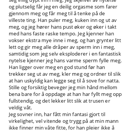
og plutselig får jeg en deilig orgasme som farer
gjennom meg og får meg til å tenke på de
villeste ting. Han puler meg, kuken inn og ut av
meg, og jeg hører hans pust øker og øker i takt
med hans faste raske tempo. Jeg kjenner han
vokser ekstra mye inne i meg, og han grynter litt
lett og gir meg alle dråper av sperm inn i meg,
samtidig som jeg selv eksploderer i en fantastisk
nytelse kjenner jeg hans varme sperm fylle meg.
Han ligger over meg en god stund før han
trekker seg ut av meg, kler meg og ordner til slik
at han uskyldig kan legge seg til å sove for natta.
Stille og forsiktig beveger jeg min hånd mellom
bena bare for å oppdage at han har fyllt meg opp
fullstendig, og det lekker litt slik at trusen er
veldig våt.
Jeg sovner inn, har fått min fantasi gjort til
virkelighet, vel vitende og trygg på at min mann
ikke finner min våte fitte, for han pleier ikke å