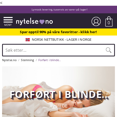
<
Lynrask levering, tusenvis av varer på lager!
0
Spar opptil 90% på våre favoritter - klikk her!
NORSK NETTBUTIKK - LAGER I NORGE
Nytelse.no
Stemning
Forført i blinde..
FORFØRT I BLINDE..
AV VILDE