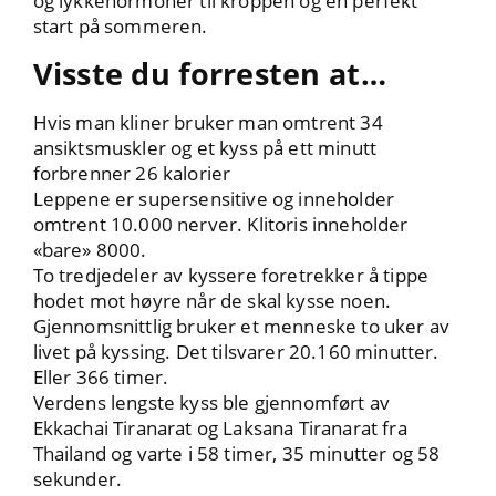
og lykkehormoner til kroppen og en perfekt
start på sommeren.
Visste du forresten at…
Hvis man kliner bruker man omtrent 34
ansiktsmuskler og et kyss på ett minutt
forbrenner 26 kalorier
Leppene er supersensitive og inneholder
omtrent 10.000 nerver. Klitoris inneholder
«bare» 8000.
To tredjedeler av kyssere foretrekker å tippe
hodet mot høyre når de skal kysse noen.
Gjennomsnittlig bruker et menneske to uker av
livet på kyssing. Det tilsvarer 20.160 minutter.
Eller 366 timer.
Verdens lengste kyss ble gjennomført av
Ekkachai Tiranarat og Laksana Tiranarat fra
Thailand og varte i 58 timer, 35 minutter og 58
sekunder.