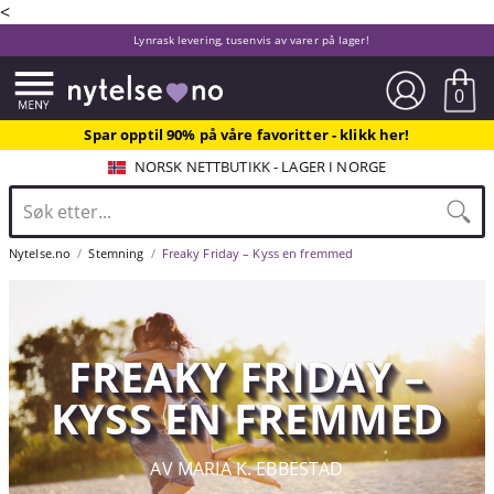
<
Lynrask levering, tusenvis av varer på lager!
0
Spar opptil 90% på våre favoritter - klikk her!
NORSK NETTBUTIKK - LAGER I NORGE
Nytelse.no
Stemning
Freaky Friday – Kyss en fremmed
FREAKY FRIDAY –
KYSS EN FREMMED
AV MARIA K. EBBESTAD