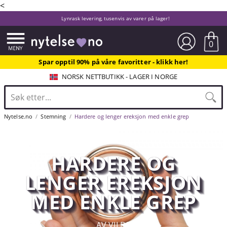
<
Lynrask levering, tusenvis av varer på lager!
0
Spar opptil 90% på våre favoritter - klikk her!
NORSK NETTBUTIKK - LAGER I NORGE
Nytelse.no
Stemning
Hardere og lenger ereksjon med enkle grep
HARDERE OG
LENGER EREKSJON
MED ENKLE GREP
AV VILDE