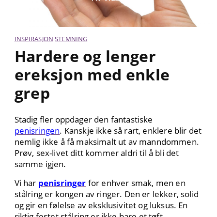
INSPIRASJON
STEMNING
Hardere og lenger
ereksjon med enkle
grep
Stadig fler oppdager den fantastiske
penisringen
.
Kanskje ikke så rart, enklere blir det
nemlig ikke å få maksimalt ut av manndommen.
Prøv, sex-livet ditt kommer aldri til å bli det
samme igjen.
Vi har
penisringer
for enhver smak, men en
stålring er kongen av ringer. Den er lekker, solid
og gir en følelse av eksklusivitet og luksus. En
riktig festet stålring er ikke bare et tøft