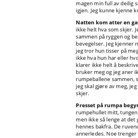
magen min full av deilig 
igjen. Jeg kunne kjenne 
Natten kom atter en gan
ikke helt hva som skjer. 
sammen på ryggen og bena
bevegelser. Jeg kjenner n
jeg tror hun tisser på me
ikke hva hun har eller h
klarer ikke helt å beskriv
bruker meg og jeg aner ik
rumpeballene sammen, så j
jeg skal gjøre av meg, je
skjer.
Presset på rumpa begy
rumpehullet mitt, tungen 
men ikke så lenge at det 
hennes bakfra. De ruvend
annerledes. Noe trenger i