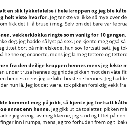
ølt en slik lykkefølelse i hele kroppen og jeg ble kåt
g helt viste hvorfor.
Jeg tenkte vel ikke så mye over det
om fikk det til å bruse i meg. Selv om det bare var februa
nen, vekkerklokka ringte som vanlig for 10 gangen.
nke deg, jeg hadde så lyst på sex. Jeg kjente meg også så 
eg tittet bort på min elskede, hun sov fortsatt søtt, jeg t
 på henne og onanerte, mens jeg la meg tettere og tettere
rmen fra den deilige kroppen hennes mens jeg lekte 
 den under trusa hennes og gnidde pikken mot den våte fi
jolen hennes mens jeg befølte brystene hennes. Jeg hadde s
er hun lå. Jeg lot det være, tok pikken forsiktig vekk fra
dde kommet meg på jobb, så kjente jeg fortsatt kåthe
 noe annet enn henne.
Jeg gikk ut på toalettet, pikken mi
 hadde jeg vrengt av meg klærne, jeg stod og tittet på de
n finger inn i rumpa, mens jeg tro forhuden frem og tilbak