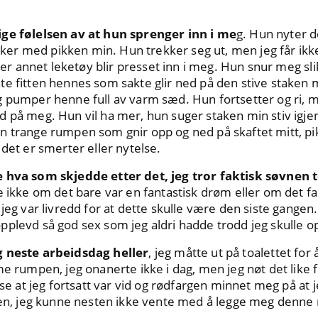
ige følelsen av at hun sprenger inn i me
g. Hun nyter d
r med pikken min. Hun trekker seg ut, men jeg får ikke 
ller annet leketøy blir presset inn i meg. Hun snur meg sli
e fitten hennes som sakte glir ned på den stive staken 
g pumper henne full av varm sæd. Hun fortsetter og ri,
 på meg. Hun vil ha mer, hun suger staken min stiv igjen
n trange rumpen som gnir opp og ned på skaftet mitt, pik
 det er smerter eller nytelse.
e hva som skjedde etter det, jeg tror faktisk søvnen
 ikke om det bare var en fantastisk drøm eller om det fak
jeg var livredd for at dette skulle være den siste gangen.
pplevd så god sex som jeg aldri hadde trodd jeg skulle o
g neste arbeidsdag heller
, jeg måtte ut på toalettet for
e rumpen, jeg onanerte ikke i dag, men jeg nøt det like f
 se at jeg fortsatt var vid og rødfargen minnet meg på at j
lsen, jeg kunne nesten ikke vente med å legge meg denne 