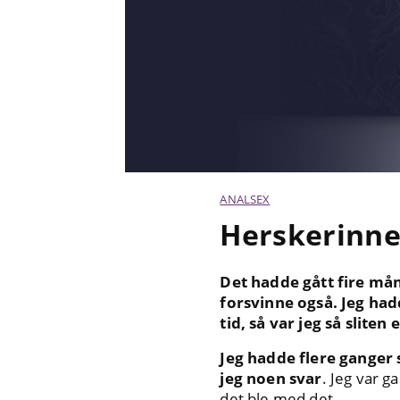
ANALSEX
Herskerinne
Det hadde gått fire mån
forsvinne også. Jeg had
tid, så var jeg så sliten
Jeg hadde flere ganger 
jeg noen svar
. Jeg var g
det ble med det.