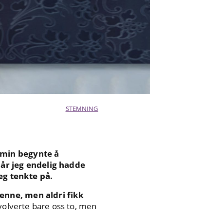
STEMNING
n min begynte å
når jeg endelig hadde
jeg tenkte på.
henne, men aldri fikk
nvolverte bare oss to, men