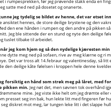
tet i rumpesprekken, før jeg prøvende stakk enda en finge
 jeg satte med ned på dosetet og onanerte.
unne jeg tydelig se bildet av henne, det var etset in
e ansiktet hennes, de store deilige brystene og den vak
. Med den ene hånden i rumpen og den andre på pikken 
itt. Jeg ble sittende der en stund og nyte den deilige føle
 tuslet tilbake til arbeidet.
t når jeg kom hjem og så den nydelige kjæresten min
nne dytte meg ned på sofaen, rive av meg klærne og ri 
 mye. Det var tross alt 14.febraur og valentinesday, så lit
de den deilige kåte følelsen i kroppen hele denne kveld
eg forsiktig en hånd som strøk meg på låret, med fo
ve pikken min.
Jeg nøt det, men søvnen tok overhånd igj
te drømmene mine. Jeg viste ikke helt om jeg drømte eller 
som presset seg inn bak, hun lekte litt med fingeren før h
g diskret mot meg, lar tungen leke litt i det slappe hullet