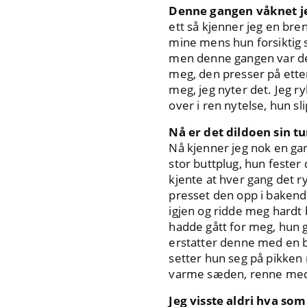
Denne gangen våknet je
ett så kjenner jeg en bre
mine mens hun forsiktig 
men denne gangen var det 
meg, den presser på etter
meg, jeg nyter det. Jeg r
over i ren nytelse, hun sli
Nå er det dildoen sin tu
Nå kjenner jeg nok en gan
stor buttplug, hun feste
kjente at hver gang det r
presset den opp i bakend
igjen og ridde meg hardt 
hadde gått for meg, hun g
erstatter denne med en b
setter hun seg på pikken 
varme sæden, renne med 
Jeg visste aldri hva so