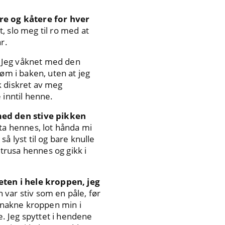
ere og kåtere for hver
, slo meg til ro med at
r.
Jeg våknet med den
øm i baken, uten at jeg
ok diskret av meg
 inntil henne.
med den stive pikken
tta hennes, lot hånda mi
å lyst til og bare knulle
 trusa hennes og gikk i
ten i hele kroppen, jeg
n var stiv som en påle, før
n nakne kroppen min i
e. Jeg spyttet i hendene