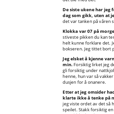
De siste ukene har jeg f
dag som gikk, uten at je
det var tanken på våren s
Klokka var 07 på morge
stiveste pikken du kan te
helt kunne forklare det. J
bokseren. Jeg tittet bort
Jeg elsket å kjenne va
min.
Forsiktig lirket jeg
gli forsiktig under nattk
henne, hun var så vakker d
dusjen for å onanere.
Etter at jeg omsider ha
klarte ikke å tenke på
jeg viste ordet av det så
speilet. Stakk forsiktig e