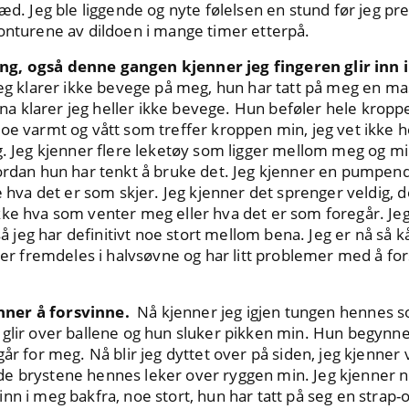
sæd. Jeg ble liggende og nyte følelsen en stund før jeg pr
konturene av dildoen i mange timer etterpå.
g, også denne gangen kjenner jeg fingeren glir inn 
Jeg klarer ikke bevege på meg, hun har tatt på meg en m
 klarer jeg heller ikke bevege. Hun beføler hele kroppe
oe varmt og vått som treffer kroppen min, jeg vet ikke 
g. Jeg kjenner flere leketøy som ligger mellom meg og m
vordan hun har tenkt å bruke det. Jeg kjenner en pumpen
e hva det er som skjer. Jeg kjenner det sprenger veldig, d
ke hva som venter meg eller hva det er som foregår. Jeg
eg har definitivt noe stort mellom bena. Jeg er nå så kå
g er fremdeles i halvsøvne og har litt problemer med å fo
nner å forsvinne.
Nå kjenner jeg igjen tungen hennes 
glir over ballene og hun sluker pikken min. Hun begynner å
går for meg. Nå blir jeg dyttet over på siden, jeg kjenne
e brystene hennes leker over ryggen min. Jeg kjenner n
nn i meg bakfra, noe stort, hun har tatt på seg en strap