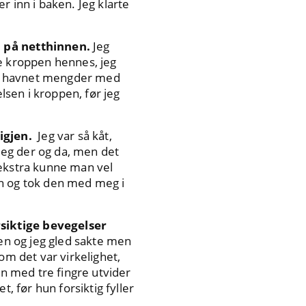
r inn i baken. Jeg klarte
n på netthinnen.
Jeg
re kroppen hennes, jeg
så havnet mengder med
lsen i kroppen, før jeg
 igjen.
Jeg var så kåt,
meg der og da, men det
t ekstra kunne man vel
en og tok den med meg i
rsiktige bevegelser
en og jeg gled sakte men
om det var virkelighet,
un med tre fingre utvider
, før hun forsiktig fyller