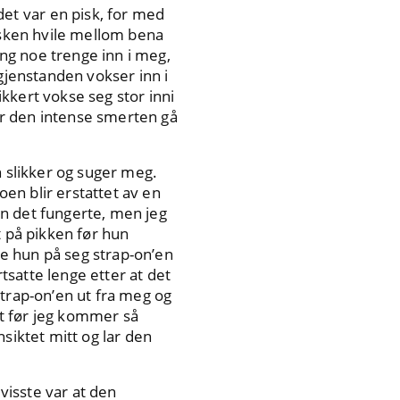
 det var en pisk, for med
pisken hvile mellom bena
ng noe trenge inn i meg,
 gjenstanden vokser inn i
kkert vokse seg stor inni
ner den intense smerten gå
slikker og suger meg.
en blir erstattet av en
n det fungerte, men jeg
t på pikken før hun
e hun på seg strap-on’en
satte lenge etter at det
strap-on’en ut fra meg og
t før jeg kommer så
siktet mitt og lar den
 visste var at den