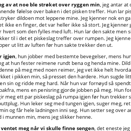
g av at noe ble strøket over ryggen min
, jeg antar at
nnende følelse over baken i det pisken treffer. Hun lar 
stryker dildoen mot leppene mine. Jeg kjenner nok en ga
ikke en finger, det var heller ikke så stort. Jeg kjenner
 hvert som den fylles med luft. Hun lar den sakte men si
ykker til i det et piskeslag treffer over rumpen. Jeg kjen
pper ut litt av luften før hun sakte trekker den ut.
r igjen
, hun jobber med bestemte bevegelser, mens hun 
g at hun fester reimene rundt bena og henda mine. Dildo
r denne på meg med noen reimer, jeg vet ikke helt hvorda
ykket i pikken min, så presset den hardere. Hun sugde lit
en sin og ridde meg hard. Når hun var fornøyd så spendt
bakfra, mens en penisring gjorde jobben på meg. Hun fort
ir meg ett par piskeslag på rumpa igjen før hun trekker 
uttplug. Hun leker seg med tungen igjen, suger meg, ret
min og får hele ladningen inni seg. Hun setter seg over an
i munnen min, mens jeg slikker henne.
m ventet meg når vi skulle finne sengen
, det eneste jeg