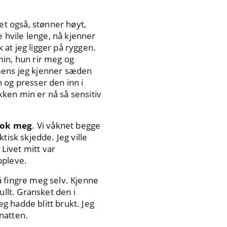
et også, stønner høyt,
hvile lenge, nå kjenner
k at jeg ligger på ryggen.
min, hun rir meg og
 mens jeg kjenner sæden
 og presser den inn i
ken min er nå så sensitiv
 tok meg
. Vi våknet begge
tisk skjedde. Jeg ville
 Livet mitt var
ppleve.
 å fingre meg selv. Kjenne
ullt. Gransket den i
eg hadde blitt brukt. Jeg
natten.