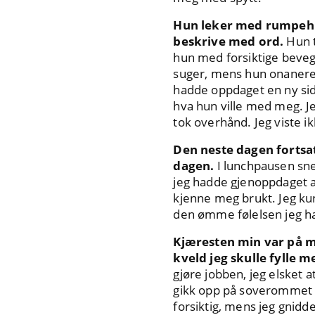
Hun leker med rumpehull
beskrive med ord.
Hun t
hun med forsiktige beveg
suger, mens hun onanerer 
hadde oppdaget en ny sid
hva hun ville med meg. J
tok overhånd. Jeg viste i
Den neste dagen fortsat
dagen.
I lunchpausen sne
jeg hadde gjenoppdaget an
kjenne meg brukt. Jeg ku
den ømme følelsen jeg h
Kjæresten min var på mø
kveld jeg skulle fylle m
gjøre jobben, jeg elsket 
gikk opp på soverommet o
forsiktig, mens jeg gnidde