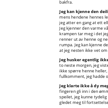
bakfra.
Jeg kan kjenne den deil
mens hendene hennes leke
jeg atter en gang at ett e
Jeg kjenner den varme våt
krampen tar meg i det je
renner ut av henne og ned
rumpa. Jeg kan kjenne de
at jeg nesten ikke vet om
Jeg husker egentlig ikk
to neste morgen, jeg viste
ikke spørre henne heller, 
fullkomment, jeg hadde o
Jeg klarte ikke å dy me
fingeren gli inn i den ømm
speilet, jeg kunne tydelig
gledet meg til fortsette