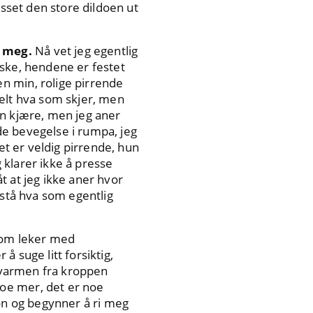
esset den store dildoen ut
i meg.
Nå vet jeg egentlig
aske, hendene er festet
n min, rolige pirrende
helt hva som skjer, men
in kjære, men jeg aner
de bevegelse i rumpa, jeg
et er veldig pirrende, hun
 klarer ikke å presse
t at jeg ikke aner hvor
rstå hva som egentlig
som leker med
 suge litt forsiktig,
r varmen fra kroppen
oe mer, det er noe
-on og begynner å ri meg