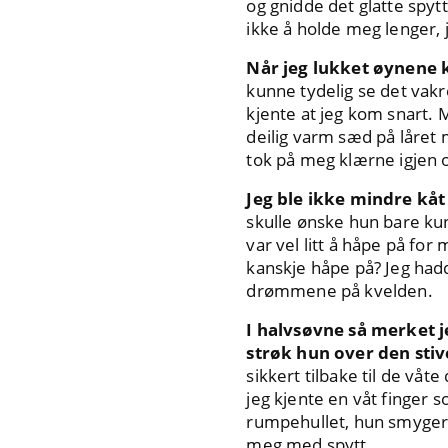
og gnidde det glatte spyt
ikke å holde meg lenger,
Når jeg lukket øynene k
kunne tydelig se det vakr
kjente at jeg kom snart
deilig varm sæd på låret m
tok på meg klærne igjen og
Jeg ble ikke mindre kå
skulle ønske hun bare ku
var vel litt å håpe på for
kanskje håpe på? Jeg had
drømmene på kvelden.
I halvsøvne så merket j
strøk hun over den sti
sikkert tilbake til de vå
jeg kjente en våt finger 
rumpehullet, hun smyger se
meg med spytt.