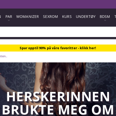
N
PAR
WOMANIZER
SEXROM
KURS
UNDERTØY
BDSM
Spar opptil 90% på våre favoritter - klikk her!
tten..
HERSKERINNEN
BRUKTE MEG OM