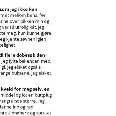
 som jeg ikke kan
armet mellom bena, før
 sine over pikken min og
ar så utrolig kåt, jeg
kte meg, hun kunne gjøre
eg kjente søvnen igjen
kelighet.
til flere dobesøk den
m jeg fylte bakenden med,
i, jeg elsket også å
range buksene, jeg elsket
kveld for meg selv, en
middel og lot en buttplug
rengte noe større. Jeg
denne inn og red
gynte å onanere og sprutet