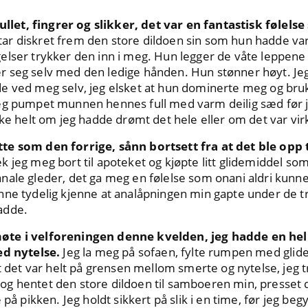
et, fingrer og slikker, det var en fantastisk følelse
ar diskret frem den store dildoen sin som hun hadde v
elser trykker den inn i meg. Hun legger de våte leppene
seg selv med den ledige hånden. Hun stønner høyt. Jeg v
e ved meg selv, jeg elsket at hun dominerte meg og bru
eg pumpet munnen hennes full med varm deilig sæd før j
kke helt om jeg hadde drømt det hele eller om det var vir
te som den forrige, sånn bortsett fra at det ble opp 
k jeg meg bort til apoteket og kjøpte litt glidemiddel so
ale gleder, det ga meg en følelse som onani aldri kunne g
nne tydelig kjenne at analåpningen min gapte under de t
adde.
te i velforeningen denne kvelden, jeg hadde en hel 
ed nytelse.
Jeg la meg på sofaen, fylte rumpen med glide
at det var helt på grensen mellom smerte og nytelse, jeg t
g hentet den store dildoen til samboeren min, presset 
 på pikken. Jeg holdt sikkert på slik i en time, før jeg be