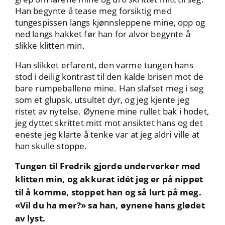
Han begynte å tease meg forsiktig med
tungespissen langs kjønnsleppene mine, opp og
ned langs hakket før han for alvor begynte å
slikke klitten min.
Han slikket erfarent, den varme tungen hans
stod i deilig kontrast til den kalde brisen mot de
bare rumpeballene mine. Han slafset meg i seg
som et glupsk, utsultet dyr, og jeg kjente jeg
ristet av nytelse. Øynene mine rullet bak i hodet,
jeg dyttet skrittet mitt mot ansiktet hans og det
eneste jeg klarte å tenke var at jeg aldri ville at
han skulle stoppe.
Tungen til Fredrik gjorde underverker med
klitten min, og akkurat idét jeg er på nippet
til å komme, stoppet han og så lurt på meg.
«Vil du ha mer?» sa han, øynene hans glødet
av lyst.