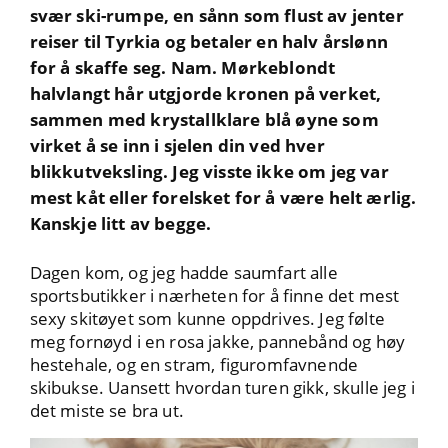
svær ski-rumpe, en sånn som flust av jenter
reiser til Tyrkia og betaler en halv årslønn
for å skaffe seg. Nam. Mørkeblondt
halvlangt hår utgjorde kronen på verket,
sammen med krystallklare blå øyne som
virket å se inn i sjelen din ved hver
blikkutveksling. Jeg visste ikke om jeg var
mest kåt eller forelsket for å være helt ærlig.
Kanskje litt av begge.
Dagen kom, og jeg hadde saumfart alle
sportsbutikker i nærheten for å finne det mest
sexy skitøyet som kunne oppdrives. Jeg følte
meg fornøyd i en rosa jakke, pannebånd og høy
hestehale, og en stram, figuromfavnende
skibukse. Uansett hvordan turen gikk, skulle jeg i
det miste se bra ut.