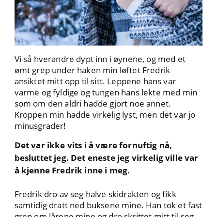
Vi så hverandre dypt inn i øynene, og med et
ømt grep under haken min løftet Fredrik
ansiktet mitt opp til sitt. Leppene hans var
varme og fyldige og tungen hans lekte med min
som om den aldri hadde gjort noe annet.
Kroppen min hadde virkelig lyst, men det var jo
minusgrader!
Det var ikke vits i å være fornuftig nå,
besluttet jeg. Det eneste jeg virkelig ville var
å kjenne Fredrik inne i meg.
Fredrik dro av seg halve skidrakten og fikk
samtidig dratt ned buksene mine. Han tok et fast
grep om lårene mine og dro skrittet mitt til seg.