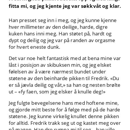
fitta mi, og jeg kjente jeg var søkkvåt og klar.
Han presset seg inn i meg, og jeg kunne kjenne
hver millimeter av den deilige, harde, digre
kuken hans inni meg. Han støtet på, hardt og
dypt og deilig og jeg var på randen av orgasme
for hvert eneste dunk.
Det var noe helt fantastisk med at bena mine var
låst i posisjon av skibuksen min, og jeg elsket
følelsen av å være nærmest bundet under
støtene av den beinharde pikken til Fredrik. «Du
er så jævla deilig og våt,» sa han og nesten brølte
ut – «fy faen, som jeg elsker å knulle deg!»
Jeg fulgte bevegelsene hans med hoftene mine,
og gjorde mitt beste for å følge med på de harde
støtene. Jeg kunne virkelig knullet denne pikken
for alltid. Fredrik trakk seg ut og kastet meg over
på magen. Han dro rumpa mi til seg – han ville