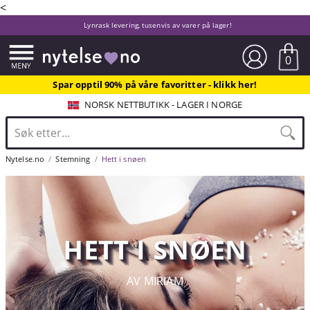
<
Lynrask levering, tusenvis av varer på lager!
0
Spar opptil 90% på våre favoritter - klikk her!
NORSK NETTBUTIKK - LAGER I NORGE
Nytelse.no
Stemning
Hett i snøen
HETT I SNØEN
AV MIRIAM