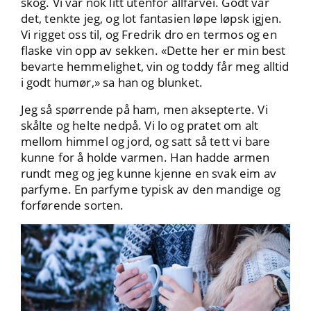
skog. Vi var nok litt utenfor allfarvei. Godt var
det, tenkte jeg, og lot fantasien løpe løpsk igjen.
Vi rigget oss til, og Fredrik dro en termos og en
flaske vin opp av sekken. «Dette her er min best
bevarte hemmelighet, vin og toddy får meg alltid
i godt humør,» sa han og blunket.
Jeg så spørrende på ham, men aksepterte. Vi
skålte og helte nedpå. Vi lo og pratet om alt
mellom himmel og jord, og satt så tett vi bare
kunne for å holde varmen. Han hadde armen
rundt meg og jeg kunne kjenne en svak eim av
parfyme. En parfyme typisk av den mandige og
forførende sorten.