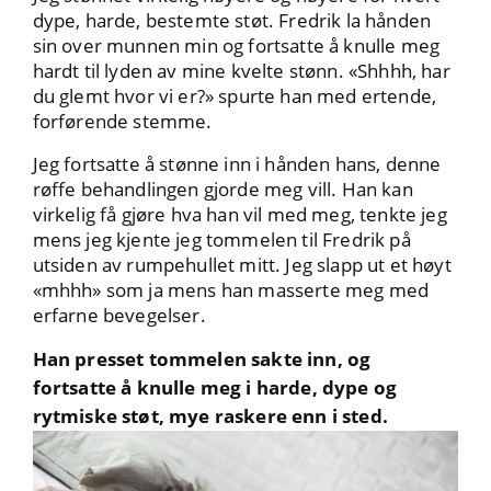
dype, harde, bestemte støt. Fredrik la hånden
sin over munnen min og fortsatte å knulle meg
hardt til lyden av mine kvelte stønn. «Shhhh, har
du glemt hvor vi er?» spurte han med ertende,
forførende stemme.
Jeg fortsatte å stønne inn i hånden hans, denne
røffe behandlingen gjorde meg vill. Han kan
virkelig få gjøre hva han vil med meg, tenkte jeg
mens jeg kjente jeg tommelen til Fredrik på
utsiden av rumpehullet mitt. Jeg slapp ut et høyt
«mhhh» som ja mens han masserte meg med
erfarne bevegelser.
Han presset tommelen sakte inn, og
fortsatte å knulle meg i harde, dype og
rytmiske støt, mye raskere enn i sted.