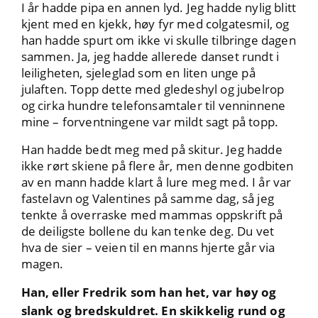
I år hadde pipa en annen lyd. Jeg hadde nylig blitt
kjent med en kjekk, høy fyr med colgatesmil, og
han hadde spurt om ikke vi skulle tilbringe dagen
sammen. Ja, jeg hadde allerede danset rundt i
leiligheten, sjeleglad som en liten unge på
julaften. Topp dette med gledeshyl og jubelrop
og cirka hundre telefonsamtaler til venninnene
mine – forventningene var mildt sagt på topp.
Han hadde bedt meg med på skitur. Jeg hadde
ikke rørt skiene på flere år, men denne godbiten
av en mann hadde klart å lure meg med. I år var
fastelavn og Valentines på samme dag, så jeg
tenkte å overraske med mammas oppskrift på
de deiligste bollene du kan tenke deg. Du vet
hva de sier – veien til en manns hjerte går via
magen.
Han, eller Fredrik som han het, var høy og
slank og bredskuldret. En skikkelig rund og