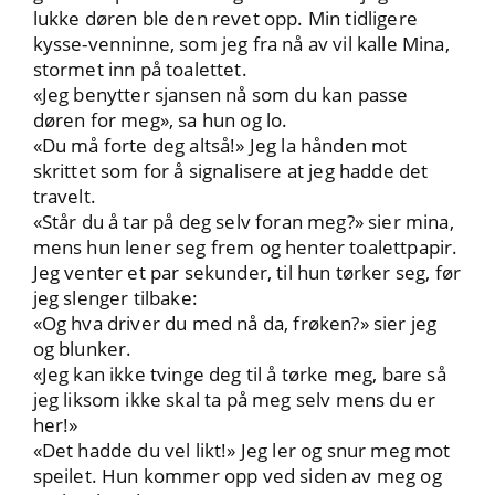
lukke døren ble den revet opp. Min tidligere
kysse-venninne, som jeg fra nå av vil kalle Mina,
stormet inn på toalettet.
«Jeg benytter sjansen nå som du kan passe
døren for meg», sa hun og lo.
«Du må forte deg altså!» Jeg la hånden mot
skrittet som for å signalisere at jeg hadde det
travelt.
«Står du å tar på deg selv foran meg?» sier mina,
mens hun lener seg frem og henter toalettpapir.
Jeg venter et par sekunder, til hun tørker seg, før
jeg slenger tilbake:
«Og hva driver du med nå da, frøken?» sier jeg
og blunker.
«Jeg kan ikke tvinge deg til å tørke meg, bare så
jeg liksom ikke skal ta på meg selv mens du er
her!»
«Det hadde du vel likt!» Jeg ler og snur meg mot
speilet. Hun kommer opp ved siden av meg og