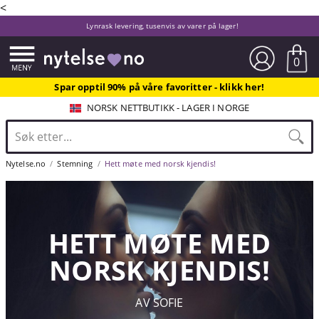
<
Lynrask levering, tusenvis av varer på lager!
0
Spar opptil 90% på våre favoritter - klikk her!
NORSK NETTBUTIKK - LAGER I NORGE
Nytelse.no
Stemning
Hett møte med norsk kjendis!
HETT MØTE MED
NORSK KJENDIS!
AV SOFIE