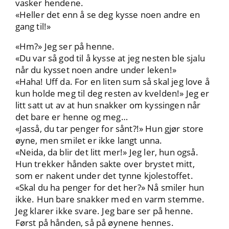
vasker hendene.
«Heller det enn å se deg kysse noen andre en
gang til!»
«Hm?» Jeg ser på henne.
«Du var så god til å kysse at jeg nesten ble sjalu
når du kysset noen andre under leken!»
«Haha! Uff da. For en liten sum så skal jeg love å
kun holde meg til deg resten av kvelden!» Jeg er
litt satt ut av at hun snakker om kyssingen når
det bare er henne og meg…
«Jasså, du tar penger for sånt?!» Hun gjør store
øyne, men smilet er ikke langt unna.
«Neida, da blir det litt mer!» Jeg ler, hun også.
Hun trekker hånden sakte over brystet mitt,
som er nakent under det tynne kjolestoffet.
«Skal du ha penger for det her?» Nå smiler hun
ikke. Hun bare snakker med en varm stemme.
Jeg klarer ikke svare. Jeg bare ser på henne.
Først på hånden, så på øynene hennes.