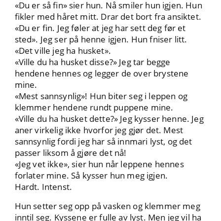
«Du er så fin» sier hun. Nå smiler hun igjen. Hun
fikler med håret mitt. Drar det bort fra ansiktet.
«Du er fin. Jeg føler at jeg har sett deg før et
sted». Jeg ser på henne igjen. Hun fniser litt.
«Det ville jeg ha husket».
«Ville du ha husket disse?» Jeg tar begge
hendene hennes og legger de over brystene
mine.
«Mest sannsynlig»! Hun biter seg i leppen og
klemmer hendene rundt puppene mine.
«Ville du ha husket dette?» Jeg kysser henne. Jeg
aner virkelig ikke hvorfor jeg gjør det. Mest
sannsynlig fordi jeg har så innmari lyst, og det
passer liksom å gjøre det nå!
«Jeg vet ikke», sier hun når leppene hennes
forlater mine. Så kysser hun meg igjen.
Hardt. Intenst.
Hun setter seg opp på vasken og klemmer meg
inntil seg. Kyssene er fulle av lyst. Men jeg vil ha