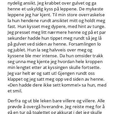
nydelig ansikt. Jeg krabbet over gulvet og ga
henne et uskyldig kyss på leppene. De mykeste
leppene jeg har kjent. Til min store overraskelse
la hun hendene rundt ansiktet mitt og holdt meg
fast. Hun kysset meg dypere, med hint av tunge.
Jeg presset meg litt nærmere henne og på et par
sekunder hadde hun tippet meg rundt så jeg lå
på gulvet ved siden av henne. Forsamlingen lo
og jublet. Hun la seg halvveis over meg og
kyssene ble mer intense. Da hun omsider trakk
seg unna meg kjente jeg hvordan hele kroppen
min lengtet etter at kyssingen skulle fortsette.
Jeg var helt ør og satt ut! Gjengen rundt oss
klappet og jeg satt meg opp ved siden av henne.
«Den hadde dere ikke sett komme!» sa hun, med
et smil.
Derfra og ut ble leken bare villere og villere. Alle
prøvde å overgå hverandre. Jeg reiste meg for å
gå en tur på toalettet og akkurat i det jeg skulle