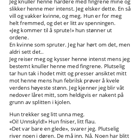
Jeg knuller henne hardere med fingrene mine og
slikker henne mer intenst. Jeg elsker dette. En så
vill og vakker kvinne, og meg. Hun er for meg
helt fremmed, og det er litt av spenningen.
«Jeg kommer til å sprute!» hun stønner ut
ordene.
En kvinne som spruter. Jeg har hørt om det, men
aldri sett det..
Jeg reiser meg og kysser henne intenst mens jeg
bestemt knuller henne med fingrene. Plutselig
tar hun tak i hodet mitt og presser ansiktet mitt
mot henne mens hun febrilsk prøver å kvele
verdens høyeste stønn. Jeg kjenner jeg blir våt
nedover låret mitt, som heldigvis er nakent på
grunn av splitten i kjolen.
Hun trekker seg litt unna meg.
«Oi! Unnskyld!» Hun fniser, litt flau.
«Det var bare en glede», svarer jeg. Plutselig
river noen i døren. De må inn. Nå. Noen har blitt