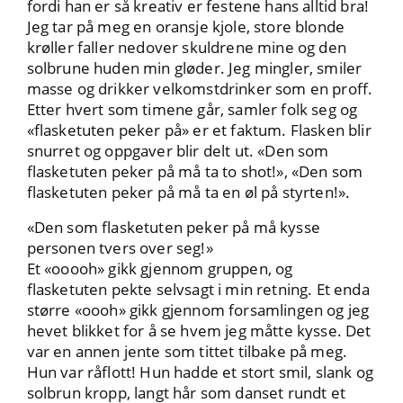
fordi han er så kreativ er festene hans alltid bra!
Jeg tar på meg en oransje kjole, store blonde
krøller faller nedover skuldrene mine og den
solbrune huden min gløder. Jeg mingler, smiler
masse og drikker velkomstdrinker som en proff.
Etter hvert som timene går, samler folk seg og
«flasketuten peker på» er et faktum. Flasken blir
snurret og oppgaver blir delt ut. «Den som
flasketuten peker på må ta to shot!», «Den som
flasketuten peker på må ta en øl på styrten!».
«Den som flasketuten peker på må kysse
personen tvers over seg!»
Et «ooooh» gikk gjennom gruppen, og
flasketuten pekte selvsagt i min retning. Et enda
større «oooh» gikk gjennom forsamlingen og jeg
hevet blikket for å se hvem jeg måtte kysse. Det
var en annen jente som tittet tilbake på meg.
Hun var råflott! Hun hadde et stort smil, slank og
solbrun kropp, langt hår som danset rundt et