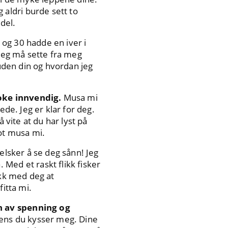
aldri burde sett to
del.
og 30 hadde en iver i
 jeg må sette fra meg
huden din og hvordan jeg
oke innvendig.
Musa mi
ede. Jeg er klar for deg.
 vite at du har lyst på
ot musa mi.
elsker å se deg sånn! Jeg
Med et raskt flikk fisker
ikk med deg at
itta mi.
n av spenning og
 mens du kysser meg. Dine