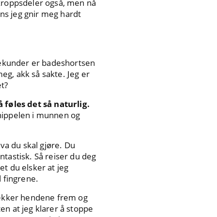
 kroppsdeler også, men nå
ns jeg gnir meg hardt
sekunder er badeshortsen
eg, akk så sakte. Jeg er
et?
å føles det så naturlig.
 nippelen i munnen og
a du skal gjøre. Du
ntastisk. Så reiser du deg
et du elsker at jeg
d fingrene.
kker hendene frem og
en at jeg klarer å stoppe