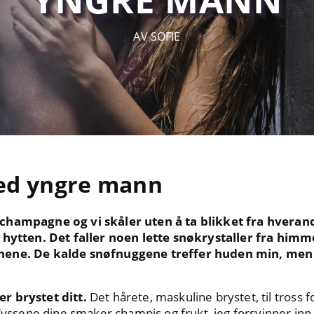
AV SOFIE
ed yngre mann
champagne og vi skåler uten å ta blikket fra hverand
 hytten. Det faller noen lette snøkrystaller fra himme
nene. De kalde snøfnuggene treffer huden min, men 
r brystet ditt.
Det hårete, maskuline brystet, til tross 
 Kyssene dine smaker champis og frukt, jeg forsvinner in