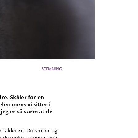
STEMNING
re. Skåler for en
len mens vi sitter i
jeg er så varm at de
for alderen. Du smiler og
n i de myke leppene dine.