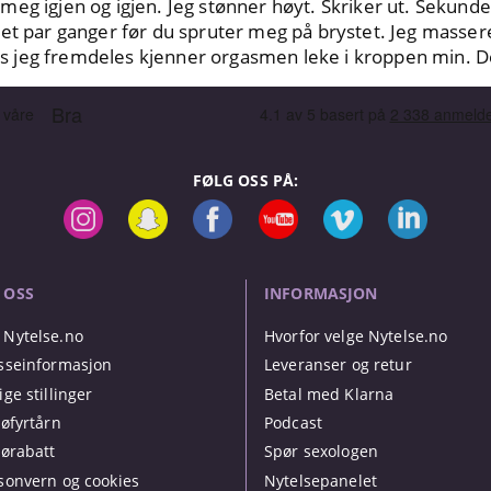
eg igjen og igjen. Jeg stønner høyt. Skriker ut. Sekund
 et par ganger før du spruter meg på brystet. Jeg mass
jeg fremdeles kjenner orgasmen leke i kroppen min. Deil
FØLG OSS PÅ:
 OSS
INFORMASJON
Nytelse.no
Hvorfor velge Nytelse.no
sseinformasjon
Leveranser og retur
ige stillinger
Betal med Klarna
jøfyrtårn
Podcast
jørabatt
Spør sexologen
sonvern og cookies
Nytelsepanelet