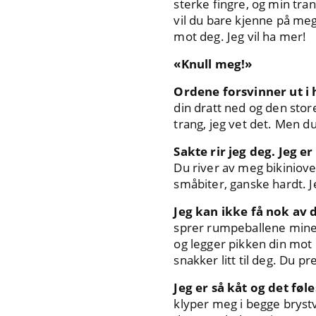
sterke fingre, og min tr
vil du bare kjenne på me
mot deg. Jeg vil ha mer!
«Knull meg!»
Ordene forsvinner ut i 
din dratt ned og den stor
trang, jeg vet det. Men du
Sakte rir jeg deg. Jeg er
Du river av meg bikiniov
småbiter, ganske hardt. J
Jeg kan ikke få nok av 
sprer rumpeballene mine o
og legger pikken din mot de
snakker litt til deg. Du 
Jeg er så kåt og det fø
klyper meg i begge brystv