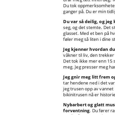
Du tok oppmerksomheten m
ganger på. Du er min tidli
Du var så deilig, og jeg 
seg, og det stemte. Det s
glasset. Med et ben på hv
føler meg så liten i dine 
Jeg kjenner hvordan du 
våkner til liv, den trekke
Det tok ikke mer enn 15 se
meg. Jeg presser meg har
Jeg gnir meg litt frem 
tar hendene ned i det var
jeg trusen opp av vannet 
bikinitrusen nå er histori
Nybarbert og glatt mus 
forventning
. Du fører r