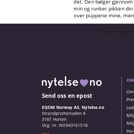
det. Den bølger gjennom m
min og runker pikken din
over puppene mine, mens 
OM
Om 
Send oss en epost
Pre
EQOM Norway AS, Nytelse.no
Led
Strandpromenaden 8
Mil
3187 Horten
Mil
Org. nr. NO943161518
Per