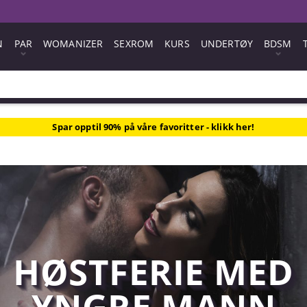
N
PAR
WOMANIZER
SEXROM
KURS
UNDERTØY
BDSM
Spar opptil 90% på våre favoritter - klikk her!
HØSTFERIE MED
YNGRE MANN