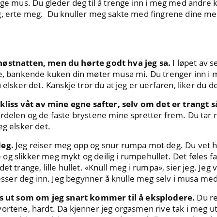
ange mus. Du gleder deg til å trenge inn i meg med andre
g, erte meg. Du knuller meg sakte med fingrene dine me
høstnatten, men du hørte godt hva jeg sa.
I løpet av 
e, bankende kuken din møter musa mi. Du trenger inn i m
 elsker det. Kanskje tror du at jeg er uerfaren, liker du d
 kliss våt av mine egne safter, selv om det er trangt s
erdelen og de faste brystene mine spretter frem. Du tar
eg elsker det.
deg.
Jeg reiser meg opp og snur rumpa mot deg. Du vet hv
g slikker meg mykt og deilig i rumpehullet. Det føles fa
t trange, lille hullet. «Knull meg i rumpa», sier jeg. Jeg v
presser deg inn. Jeg begynner å knulle meg selv i musa me
les ut som om jeg snart kommer til å eksplodere.
Du re
ortene, hardt. Da kjenner jeg orgasmen rive tak i meg ut