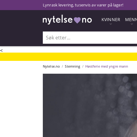
Lynrask levering, tusenvis av varer på lager!
KVINNER
MEN
<
Nytelse.no
Stemning
Høstferie med yngre mann