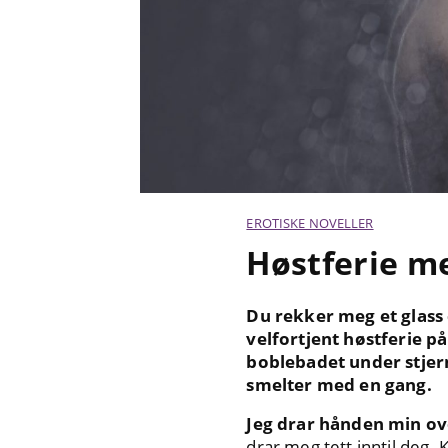
EROTISKE NOVELLER
Høstferie m
Du rekker meg et glass 
velfortjent høstferie på
boblebadet under stjer
smelter med en gang.
Jeg drar hånden min ove
drar meg tett inntil deg.