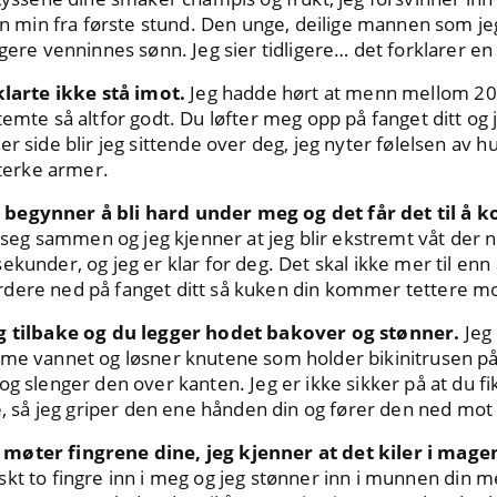
in fra første stund. Den unge, deilige mannen som jeg 
gere venninnes sønn. Jeg sier tidligere… det forklarer en 
klarte ikke stå imot.
Jeg hadde hørt at menn mellom 20 
temte så altfor godt. Du løfter meg opp på fanget ditt og
er side blir jeg sittende over deg, jeg nyter følelsen av 
sterke armer.
begynner å bli hard under meg og det får det til å k
r seg sammen og jeg kjenner at jeg blir ekstremt våt der n
kunder, og jeg er klar for deg. Det skal ikke mer til enn å
dere ned på fanget ditt så kuken din kommer tettere m
og tilbake og du legger hodet bakover og stønner.
Jeg 
me vannet og løsner knutene som holder bikinitrusen på. 
og slenger den over kanten. Jeg er ikke sikker på at du f
e, så jeg griper den ene hånden din og fører den ned mot f
møter fingrene dine, jeg kjenner at det kiler i mage
askt to fingre inn i meg og jeg stønner inn i munnen din