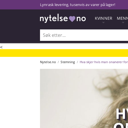
Lynrask levering, tusenvis av varer på lager!
KVINNER
MEN
<
Nytelse.no
Stemning
Hva skjer hvis man onanerer fo
H
O