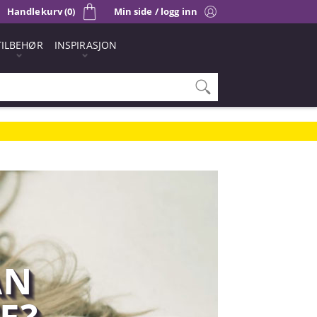
Handlekurv (0)
Min side / logg inn
TILBEHØR
INSPIRASJON
AN
E?