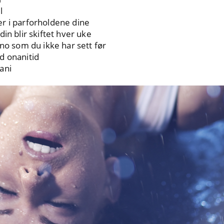
l
r i parforholdene dine
in blir skiftet hver uke
rno som du ikke har sett før
d onanitid
ani