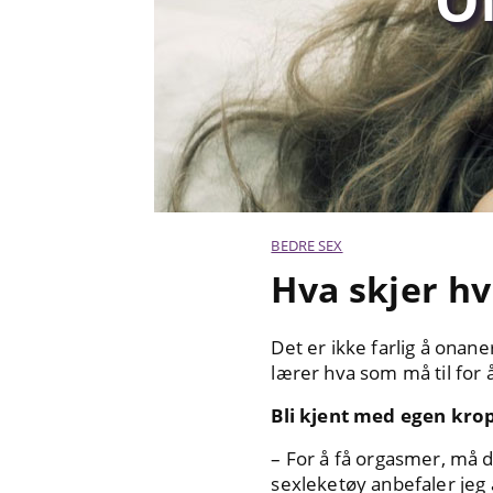
BEDRE SEX
Hva skjer h
Det er ikke farlig å onane
lærer hva som må til for
Bli kjent med egen kro
– For å få orgasmer, må d
sexleketøy anbefaler jeg a