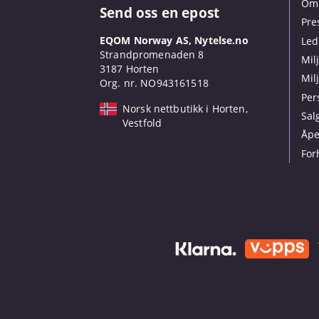
Om 
Send oss en epost
Pre
EQOM Norway AS, Nytelse.no
Led
Strandpromenaden 8
Mil
3187 Horten
Mil
Org. nr. NO943161518
Per
Norsk nettbutikk i Horten,
Sal
Vestfold
Åpe
For