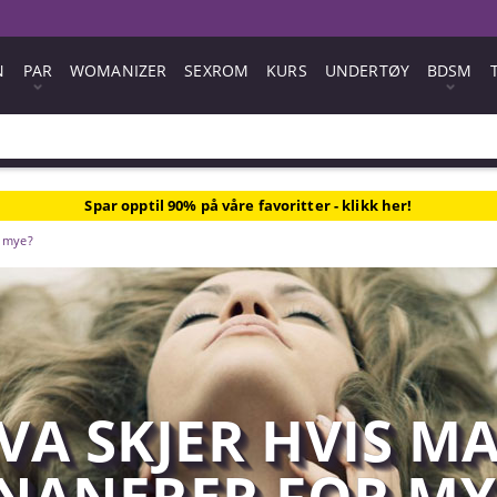
N
PAR
WOMANIZER
SEXROM
KURS
UNDERTØY
BDSM
Spar opptil 90% på våre favoritter - klikk her!
r mye?
VA SKJER HVIS M
NANERER FOR MY