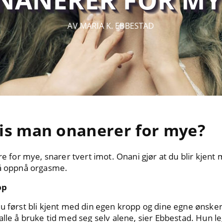
AV MARIA K. EBBESTAD
vis man onanerer for mye?
re for mye, snarer tvert imot. Onani gjør at du blir kjen
 å oppnå orgasme.
pp
u først bli kjent med din egen kropp og dine egne ønsker
lle å bruke tid med seg selv alene, sier Ebbestad. Hun leg