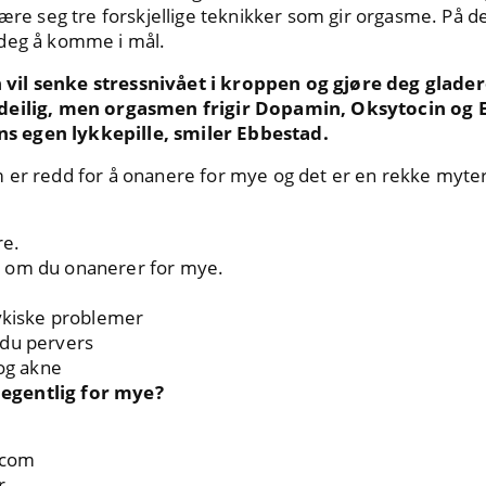
lære seg tre forskjellige teknikker som gir orgasme. På de
 deg å komme i mål.
vil senke stressnivået i kroppen og gjøre
deg gladere
 deilig, men orgasmen frigir Dopamin, Oksytocin og
 egen lykkepille, smiler Ebbestad.
er redd for å onanere for mye og det er en rekke myter 
re.
 om du onanerer for mye.
sykiske problemer
 du pervers
 og akne
egentlig for mye?
.com
r