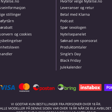
Nytelse.no
Hvorfor velge Nytelse.no
sseinformasjon
Leveranser og retur
ige stillinger
Betal med Klarna
jøfyrtårn
Podcast
jørabatt
Spør sexologen
sonvern og cookies
Nytelsepanelet
gsbetingelser
Søknad om sponsorat
nhetsloven
Produktomtaler
handler
Single's Day
Black Friday
Julekalender
VI GODTAR KUN BESTILLINGER FRA PERSONER OVER 18 ÅR.
ALLE MODELLER PÅ DENNE SIDEN VAR OVER 18 ÅR NÅR DE BLE AVBILDET