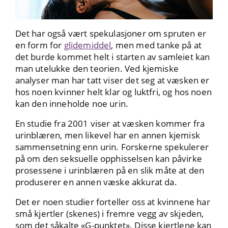
Det har også vært spekulasjoner om spruten er
en form for
glidemiddel
, men med tanke på at
det burde kommet helt i starten av samleiet kan
man utelukke den teorien. Ved kjemiske
analyser man har tatt viser det seg at væsken er
hos noen kvinner helt klar og luktfri, og hos noen
kan den inneholde noe urin.
En studie fra 2001 viser at væsken kommer fra
urinblæren, men likevel har en annen kjemisk
sammensetning enn urin. Forskerne spekulerer
på om den seksuelle opphisselsen kan påvirke
prosessene i urinblæren på en slik måte at den
produserer en annen væske akkurat da.
Det er noen studier forteller oss at kvinnene har
små kjertler (skenes) i fremre vegg av skjeden,
som det såkalte «G-punktet». Disse kjertlene kan