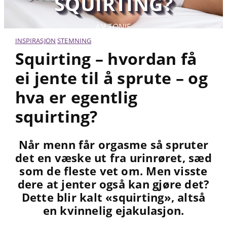
SQUIRTING?
AV TONJE
INSPIRASJON
STEMNING
Squirting – hvordan få
ei jente til å sprute – og
hva er egentlig
squirting?
Når menn får orgasme så spruter
det en væske ut fra urinrøret, sæd
som de fleste vet om. Men visste
dere at jenter også kan gjøre det?
Dette blir kalt «squirting», altså
en kvinnelig ejakulasjon.