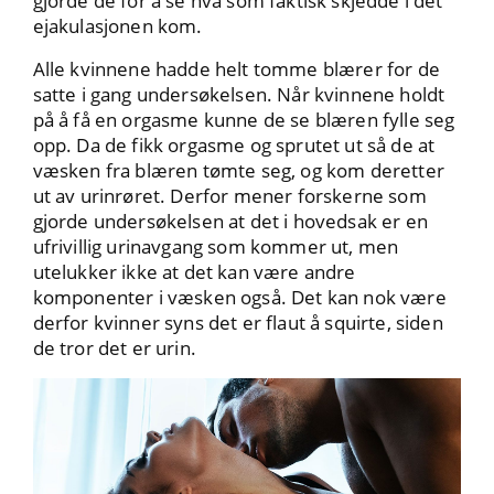
gjorde de for å se hva som faktisk skjedde i det
ejakulasjonen kom.
Alle kvinnene hadde helt tomme blærer for de
satte i gang undersøkelsen. Når kvinnene holdt
på å få en orgasme kunne de se blæren fylle seg
opp. Da de fikk orgasme og sprutet ut så de at
væsken fra blæren tømte seg, og kom deretter
ut av urinrøret. Derfor mener forskerne som
gjorde undersøkelsen at det i hovedsak er en
ufrivillig urinavgang som kommer ut, men
utelukker ikke at det kan være andre
komponenter i væsken også. Det kan nok være
derfor kvinner syns det er flaut å squirte, siden
de tror det er urin.