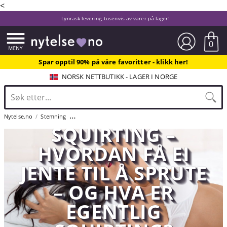
<
Lynrask levering, tusenvis av varer på lager!
0
Spar opptil 90% på våre favoritter - klikk her!
NORSK NETTBUTIKK - LAGER I NORGE
Nytelse.no
Stemning
Squirting – hvordan få ei jente til å sprute – og hva er ege
SQUIRTING –
HVORDAN FÅ EI
JENTE TIL Å SPRUTE
– OG HVA ER
EGENTLIG