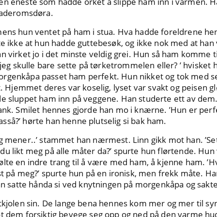
en eneste som hadde orket å slippe ham inn i varmen. H
 baderomsdøra.
mens hun ventet på ham i stua. Hva hadde foreldrene h
te ikke at hun hadde guttebesøk, og ikke nok med at han v
n virket jo i det minste veldig grei. Hun så ham komme ti
m jeg skulle bare sette på tørketrommelen eller? ’ hvisket
rgenkåpa passet ham perfekt. Hun nikket og tok med se
t. Hjemmet deres var koselig, lyset var svakt og peisen g
de sluppet ham inn på veggene. Han studerte ett av dem
ank. Smilet hennes gjorde han mo i knærne. ’Hun er perfe
 ’Jasså?’ hørte han henne plutselig si bak ham.
g mener..’ stammet han nærmest. Linn gikk mot han. ’Set
u likt meg på alle måter da?’ spurte hun flørtende. Hun 
lte en indre trang til å være med ham, å kjenne ham. ’H
yst på meg?’ spurte hun på en ironisk, men frekk måte. Ha
Han satte hånda si ved knytningen på morgenkåpa og sakt
ttkjolen sin. De lange bena hennes kom mer og mer til s
ot dem forsiktig bevege seg opp og ned på den varme hu