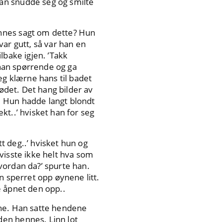
an snudde seg og smilte
ennes sagt om dette? Hun
ar gutt, så var han en
lbake igjen. ’Takk
 han spørrende og ga
g klærne hans til badet
lødet. Det hang bilder av
. Hun hadde langt blondt
kt..’ hvisket han for seg
t deg..’ hvisket hun og
visste ikke helt hva som
vordan da?’ spurte han.
n sperret opp øynene litt.
e åpnet den opp..
yne. Han satte hendene
den hennes. Linn lot