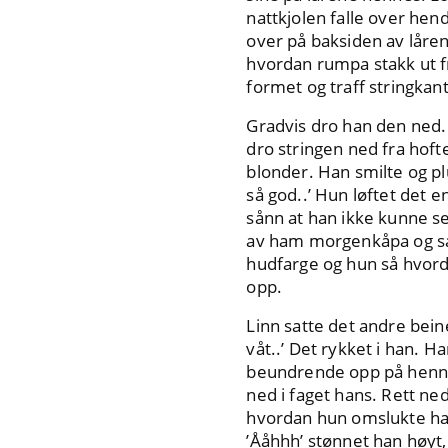
nattkjolen falle over he
over på baksiden av låre
hvordan rumpa stakk ut fr
formet og traff stringka
Gradvis dro han den ned.
dro stringen ned fra hoft
blonder. Han smilte og pl
så god..’ Hun løftet det e
sånn at han ikke kunne se
av ham morgenkåpa og så
hudfarge og hun så hvord
opp.
Linn satte det andre bein
våt..’ Det rykket i han. 
beundrende opp på henne. 
ned i faget hans. Rett ne
hvordan hun omslukte ha
’Ååhhh’ stønnet han høyt