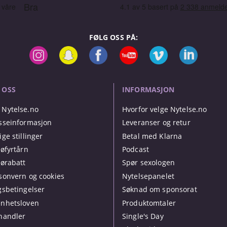
FØLG OSS PÅ:
 OSS
INFORMASJON
Nytelse.no
Hvorfor velge Nytelse.no
sseinformasjon
Leveranser og retur
ige stillinger
Betal med Klarna
jøfyrtårn
Podcast
jørabatt
Spør sexologen
sonvern og cookies
Nytelsepanelet
gsbetingelser
Søknad om sponsorat
nhetsloven
Produktomtaler
handler
Single's Day