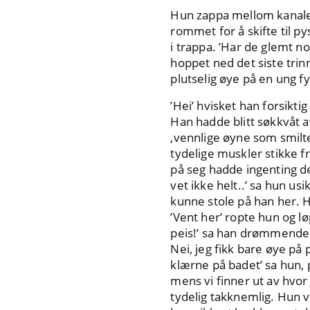
Hun zappa mellom kanalene
rommet for å skifte til p
i trappa. ’Har de glemt n
hoppet ned det siste trin
plutselig øye på en ung fy
’Hei’ hvisket han forsiktig
Han hadde blitt søkkvåt 
,vennlige øyne som smilte
tydelige muskler stikke f
på seg hadde ingenting det
vet ikke helt..’ sa hun us
kunne stole på han her. 
’Vent her’ ropte hun og lø
peis!’ sa han drømmende
Nei, jeg fikk bare øye på p
klærne på badet’ sa hun,
mens vi finner ut av hvor d
tydelig takknemlig. Hun v