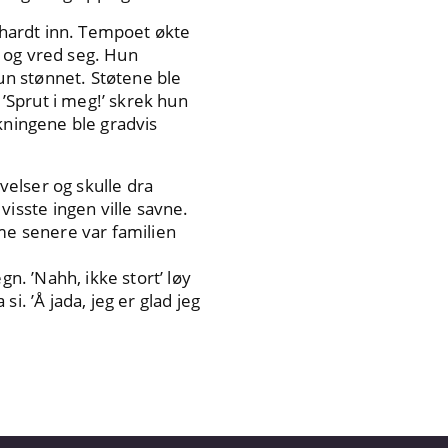
g hardt inn. Tempoet økte
 og vred seg. Hun
un stønnet. Støtene ble
 ’Sprut i meg!’ skrek hun
kningene ble gradvis
elser og skulle dra
sste ingen ville savne.
ime senere var familien
n. ’Nahh, ikke stort’ løy
i. ’Å jada, jeg er glad jeg