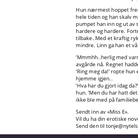
Hun nærmest hoppet frem o
hele tiden og han skalv 
pumpet han inn og ut av 
hardere og hardere. Forter
tilbake. Med et kraftig r
mindre. Linn ga han et vå
’Mmmhh..herlig med varme
avgårde nå. Regnet hadde
’Ring meg da!’ ropte hun 
hjemme igjen..
’Hva har du gjort idag da?
hun. ’Men du har hatt det 
ikke ble med på familiebes
Sendt inn av «Miss E».
Vil du ha din erotiske nov
Send den til
tonje@nytel