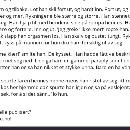
g tilbake. Lot han skli fort ut, og hardt inn. Fort ut, o
mer og mer. Rykningene ble større og større. Han stønnet
seg. Han hjalp til med hendene sine på rumpa hennes. H
e og fortere. Inn og ut. ’Jeg greier ikke mer!’ ropte han.
ykk slapp han orgasmen løs. Han skalv og pustet tungt. Ry
tt kyss på munnen før hun dro ham forsiktig ut av seg.
 klær!’ smilte han. De kysset. Han hadde fått veibeskriv
 roet seg ned. Linn ga ham en gammel paraply som hun vi
etter han og så han nikket et stykke unna. Bare en halvt
’ spurte faren hennes henne mens han ristet av seg litt reg
kos her hjemme da?’ spurte han igjen og så på veslejenta s
øk, for å si det sånn..’ lo hun.
elle publisert?
se.no
!