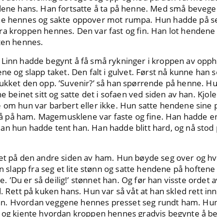
ndene hans. Han fortsatte å ta på henne. Med små bevegel
ne hennes og sakte oppover mot rumpa. Hun hadde på se
a kroppen hennes. Den var fast og fin. Han lot hendene 
nten hennes.
 Linn hadde begynt å få små rykninger i kroppen av opph
ene og slapp taket. Den falt i gulvet. Først nå kunne han 
ukket den opp. ’Suvenir?’ så han spørrende på henne. Hu
ne beinet sitt og satte det i sofaen ved siden av han. Kjo
 om hun var barbert eller ikke. Hun satte hendene sine 
 på ham. Magemusklene var faste og fine. Han hadde en
an hun hadde tent han. Han hadde blitt hard, og nå stod 
et på den andre siden av ham. Hun bøyde seg over og hvis
Han slapp fra seg et lite stønn og satte hendene på hoften
’Du er så deilig!’ stønnet han. Og før han visste ordet 
d. Rett på kuken hans. Hun var så våt at han skled rett in
n. Hvordan veggene hennes presset seg rundt ham. Hun
, og kjente hvordan kroppen hennes gradvis begynte å b