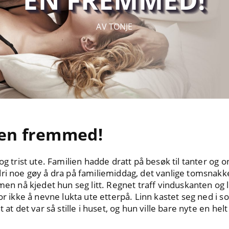
AV TONJE
 en fremmed!
og trist ute. Familien hadde dratt på besøk til tanter og o
dri noe gøy å dra på familiemiddag, det vanlige tomsnak
 men nå kjedet hun seg litt. Regnet traff vinduskanten og 
or ikke å nevne lukta ute etterpå. Linn kastet seg ned i 
 at det var så stille i huset, og hun ville bare nyte en hel