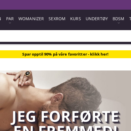
N
PAR
WOMANIZER
SEXROM
KURS
UNDERTØY
BDSM
Spar opptil 90% på våre favoritter - klikk her!
JEG FORFØRTE
EN FREMMED!