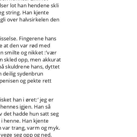
ser lot han hendene skli
g string. Han kjente
gli over halvsirkelen den
isselse. Fingerene hans
se at den var rød med
n smilte og nikket :’vær
len skled opp, men akkurat
på skuldrene hans, dyttet
 deilig sydenbrun
penisen og pekte rett
ket han i øret:’ jeg er
e hennes igjen. Han så
av det hadde hun satt seg
n i henne. Han kjente
 var trang, varm og myk.
evege seg opp og ned.