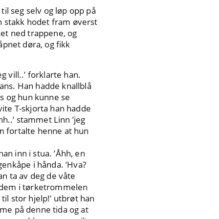
til seg selv og løp opp på
un stakk hodet fram øverst
ket ned trappene, og
åpnet døra, og fikk
 vill..’ forklarte han.
ans. Han hadde knallblå
ans og hun kunne se
vite T-skjorta han hadde
hh..’ stammet Linn ’jeg
om fortalte henne at hun
an inn i stua. ’Åhh, en
enkåpe i hånda. ’Hva?
kan ta av deg de våte
e dem i tørketrommelen
il stor hjelp!’ utbrøt han
mme på denne tida og at