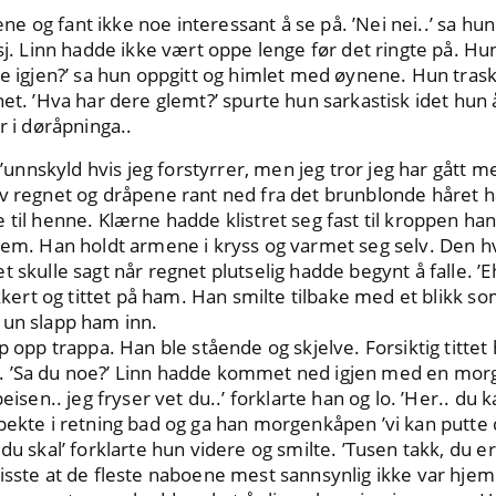
 og fant ikke noe interessant å se på. ’Nei nei..’ sa hun 
ysj. Linn hadde ikke vært oppe lenge før det ringte på. H
oe igjen?’ sa hun oppgitt og himlet med øynene. Hun tras
net. ’Hva har dere glemt?’ spurte hun sarkastisk idet hun 
r i døråpninga..
 ’unnskyld hvis jeg forstyrrer, men jeg tror jeg har gått meg
av regnet og dråpene rant ned fra det brunblonde håret h
 til henne. Klærne hadde klistret seg fast til kroppen h
rem. Han holdt armene i kryss og varmet seg selv. Den h
 skulle sagt når regnet plutselig hadde begynt å falle. ’E
ikkert og tittet på ham. Han smilte tilbake med et blikk s
Hun slapp ham inn.
p opp trappa. Han ble stående og skjelve. Forsiktig tittet h
. ’Sa du noe?’ Linn hadde kommet ned igjen med en morg
eisen.. jeg fryser vet du..’ forklarte han og lo. ’Her.. du 
 pekte i retning bad og ga han morgenkåpen ’vi kan putt
u skal’ forklarte hun videre og smilte. ’Tusen takk, du er t
isste at de fleste naboene mest sannsynlig ikke var hje