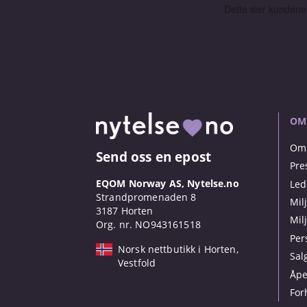
OM
Om 
Send oss en epost
Pre
EQOM Norway AS, Nytelse.no
Led
Strandpromenaden 8
Mil
3187 Horten
Mil
Org. nr. NO943161518
Per
Norsk nettbutikk i Horten,
Sal
Vestfold
Åpe
For