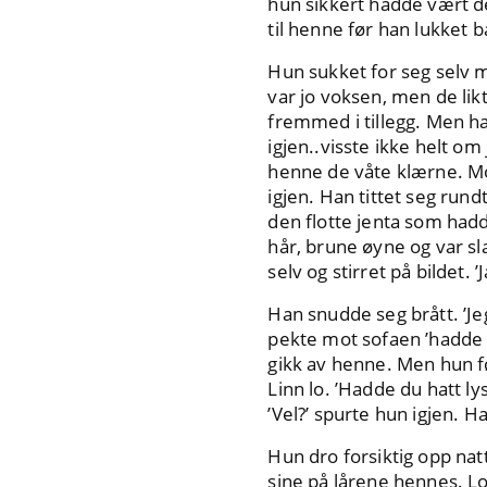
hun sikkert hadde vært d
til henne før han lukket
Hun sukket for seg selv 
var jo voksen, men de lik
fremmed i tillegg. Men ha
igjen..visste ikke helt o
henne de våte klærne. Mo
igjen. Han tittet seg rund
den flotte jenta som had
hår, brune øyne og var sl
selv og stirret på bildet.
Han snudde seg brått. ’Je
pekte mot sofaen ’hadde d
gikk av henne. Men hun fø
Linn lo. ’Hadde du hatt l
’Vel?’ spurte hun igjen. 
Hun dro forsiktig opp na
sine på lårene hennes. L