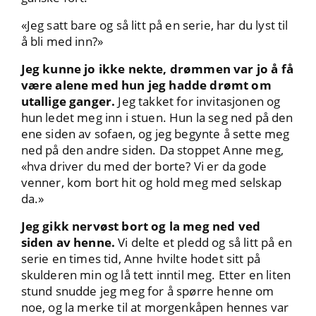
«Jeg satt bare og så litt på en serie, har du lyst til
å bli med inn?»
Jeg kunne jo ikke nekte, drømmen var jo å få
være alene med hun jeg hadde drømt om
utallige ganger.
Jeg takket for invitasjonen og
hun ledet meg inn i stuen. Hun la seg ned på den
ene siden av sofaen, og jeg begynte å sette meg
ned på den andre siden. Da stoppet Anne meg,
«hva driver du med der borte? Vi er da gode
venner, kom bort hit og hold meg med selskap
da.»
Jeg gikk nervøst bort og la meg ned ved
siden av henne.
Vi delte et pledd og så litt på en
serie en times tid, Anne hvilte hodet sitt på
skulderen min og lå tett inntil meg. Etter en liten
stund snudde jeg meg for å spørre henne om
noe, og la merke til at morgenkåpen hennes var