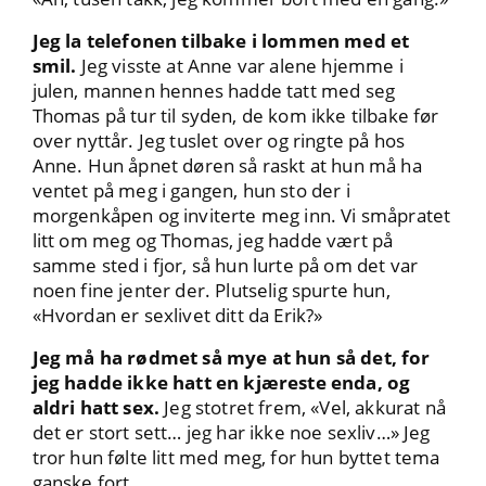
Jeg la telefonen tilbake i lommen med et
smil.
Jeg visste at Anne var alene hjemme i
julen, mannen hennes hadde tatt med seg
Thomas på tur til syden, de kom ikke tilbake før
over nyttår. Jeg tuslet over og ringte på hos
Anne. Hun åpnet døren så raskt at hun må ha
ventet på meg i gangen, hun sto der i
morgenkåpen og inviterte meg inn. Vi småpratet
litt om meg og Thomas, jeg hadde vært på
samme sted i fjor, så hun lurte på om det var
noen fine jenter der. Plutselig spurte hun,
«Hvordan er sexlivet ditt da Erik?»
Jeg må ha rødmet så mye at hun så det, for
jeg hadde ikke hatt en kjæreste enda, og
aldri hatt sex.
Jeg stotret frem, «Vel, akkurat nå
det er stort sett… jeg har ikke noe sexliv…» Jeg
tror hun følte litt med meg, for hun byttet tema
ganske fort.