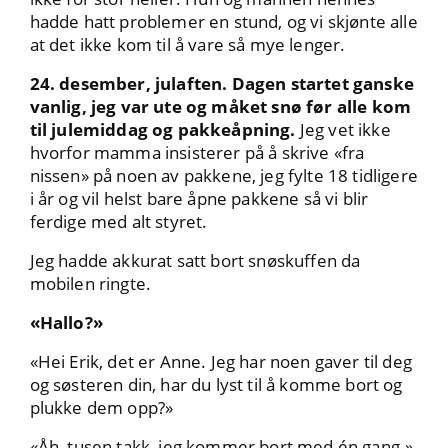
hadde hatt problemer en stund, og vi skjønte alle
at det ikke kom til å vare så mye lenger.
24. desember, julaften. Dagen startet ganske
vanlig, jeg var ute og måket snø før alle kom
til julemiddag og pakkeåpning.
Jeg vet ikke
hvorfor mamma insisterer på å skrive «fra
nissen» på noen av pakkene, jeg fylte 18 tidligere
i år og vil helst bare åpne pakkene så vi blir
ferdige med alt styret.
Jeg hadde akkurat satt bort snøskuffen da
mobilen ringte.
«Hallo?»
«Hei Erik, det er Anne. Jeg har noen gaver til deg
og søsteren din, har du lyst til å komme bort og
plukke dem opp?»
«Åh, tusen takk, jeg kommer bort med én gang.»