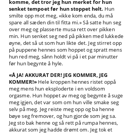
komme, det tror jeg hun merket for hun
senket tempoet før hun stoppet helt.
Hun
smilte opp mot meg, «ikke kom enda, du må
spare all sæden din til fitta mi.» Så satte hun seg
over meg og plasserte musa rett over pikken
min. Hun senket seg ned på pikken med lukkede
øyne, det så ut som hun likte det. Jeg stirret opp
på puppene hennes som hoppet og spratt mens
hun red meg, sånn holdt vi på i et par minutter
før hun begynte å hyle.
«Å JA! AKKURAT DER! JEG KOMMER, JEG
KOMMER!»
Hele kroppen hennes ristet oppå
meg mens hun eksploderte i en voldsom
orgasme. Hun hoppet av meg og begynte å suge
meg igjen, det var som om hun ville smake seg
selv på meg. Jeg reiste meg opp og ba henne
bøye seg fremover, og hun gjorde som jeg sa.
Jeg sto bak henne og så rett på rumpa hennes,
akkurat som jeg hadde drømt om. Jeg tok et