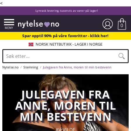
<
Lynrask levering, tusenvis av varer på lager!
0
Spar opptil 90% på våre favoritter - klikk her!
NORSK NETTBUTIKK - LAGER I NORGE
Nytelse.no
Stemning
Julegaven fra Anne, moren til min bestevenn
JULEGAVEN FRA
ANNE, MOREN TIL
MIN BESTEVENN
AV VILDE