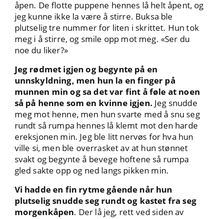
åpen. De flotte puppene hennes lå helt åpent, og
jeg kunne ikke la være å stirre. Buksa ble
plutselig tre nummer for liten i skrittet. Hun tok
meg i å stirre, og smile opp mot meg. «Ser du
noe du liker?»
Jeg rødmet igjen og begynte på en
unnskyldning, men hun la en finger på
munnen min og sa det var fint å føle at noen
så på henne som en kvinne igjen.
Jeg snudde
meg mot henne, men hun svarte med å snu seg
rundt så rumpa hennes lå klemt mot den harde
ereksjonen min. Jeg ble litt nervøs for hva hun
ville si, men ble overrasket av at hun stønnet
svakt og begynte å bevege hoftene så rumpa
gled sakte opp og ned langs pikken min.
Vi hadde en fin rytme gående når hun
plutselig snudde seg rundt og kastet fra seg
morgenkåpen
. Der lå jeg, rett ved siden av