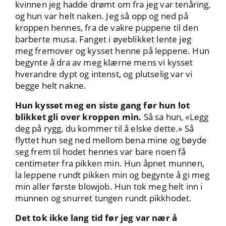
kvinnen jeg hadde drømt om fra jeg var tenåring,
og hun var helt naken. Jeg så opp og ned på
kroppen hennes, fra de vakre puppene til den
barberte musa. Fanget i øyeblikket lente jeg
meg fremover og kysset henne på leppene. Hun
begynte å dra av meg klærne mens vi kysset
hverandre dypt og intenst, og plutselig var vi
begge helt nakne.
Hun kysset meg en siste gang før hun lot
blikket gli over kroppen min.
Så sa hun, «Legg
deg på rygg, du kommer til å elske dette.» Så
flyttet hun seg ned mellom bena mine og bøyde
seg frem til hodet hennes var bare noen få
centimeter fra pikken min. Hun åpnet munnen,
la leppene rundt pikken min og begynte å gi meg
min aller første blowjob. Hun tok meg helt inn i
munnen og snurret tungen rundt pikkhodet.
Det tok ikke lang tid før jeg var nær å