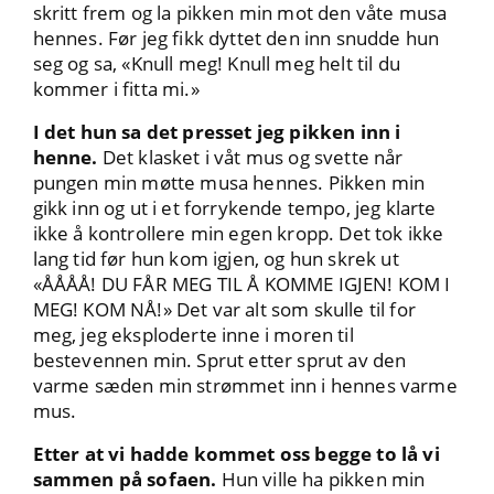
skritt frem og la pikken min mot den våte musa
hennes. Før jeg fikk dyttet den inn snudde hun
seg og sa, «Knull meg! Knull meg helt til du
kommer i fitta mi.»
I det hun sa det presset jeg pikken inn i
henne.
Det klasket i våt mus og svette når
pungen min møtte musa hennes. Pikken min
gikk inn og ut i et forrykende tempo, jeg klarte
ikke å kontrollere min egen kropp. Det tok ikke
lang tid før hun kom igjen, og hun skrek ut
«ÅÅÅÅ! DU FÅR MEG TIL Å KOMME IGJEN! KOM I
MEG! KOM NÅ!» Det var alt som skulle til for
meg, jeg eksploderte inne i moren til
bestevennen min. Sprut etter sprut av den
varme sæden min strømmet inn i hennes varme
mus.
Etter at vi hadde kommet oss begge to lå vi
sammen på sofaen.
Hun ville ha pikken min