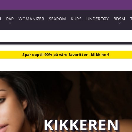
N
PAR
WOMANIZER
SEXROM
KURS
UNDERTØY
BDSM
Spar opptil 90% på våre favoritter - klikk her!
KIKKEREN