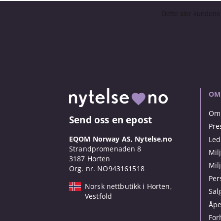
OM
Om 
Send oss en epost
Pre
EQOM Norway AS, Nytelse.no
Led
Strandpromenaden 8
Mil
3187 Horten
Mil
Org. nr. NO943161518
Per
Norsk nettbutikk i Horten,
Sal
Vestfold
Åpe
For