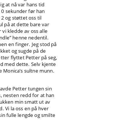
 at nå var hans tid
10 sekunder før han
 og støttet oss til
l på at dette bare var
 vi kledde av oss alle
andle” henne nedentil.
n en finger. Jeg stod på
ikket og sugde på de
er flyttet Petter på seg,
yd med dette. Selv kjente
re Monica’s sultne munn.
ravde Petter tungen sin
s, nesten redd for at han
kukken min smatt ut av
 Vi la oss en på hver
n fulle lengde og smilte