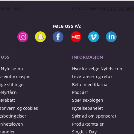
FØLG OSS PÅ:
 OSS
INFORMASJON
Nytelse.no
Hvorfor velge Nytelse.no
sseinformasjon
Leveranser og retur
ige stillinger
Betal med Klarna
jøfyrtårn
Podcast
jørabatt
Spør sexologen
sonvern og cookies
Nytelsepanelet
gsbetingelser
Søknad om sponsorat
nhetsloven
Produktomtaler
handler
Single's Day