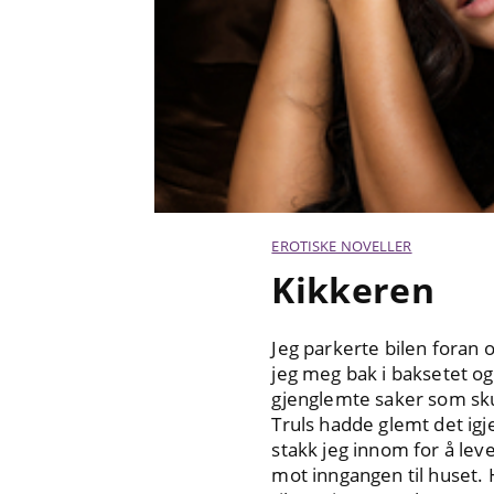
EROTISKE NOVELLER
Kikkeren
Jeg parkerte bilen foran 
jeg meg bak i baksetet og
gjenglemte saker som sku
Truls hadde glemt det igje
stakk jeg innom for å leve
mot inngangen til huset. 