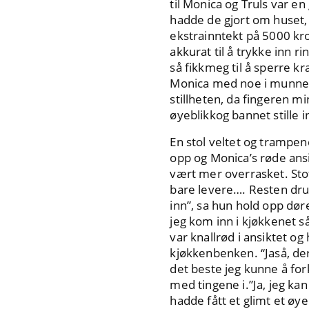
til Monica og Truls var en
hadde de gjort om huset, o
ekstrainntekt på 5000 kron
akkurat til å trykke inn r
så fikkmeg til å sperre k
Monica med noe i munnen
stillheten, da fingeren 
øyeblikkog bannet stille i
En stol veltet og trampen
opp og Monica’s røde ansi
vært mer overrasket. Sto
bare levere…. Resten druk
inn”, sa hun hold opp dør
jeg kom inn i kjøkkenet s
var knallrød i ansiktet o
kjøkkenbenken. “Jaså, der
det beste jeg kunne å for
med tingene i.”Ja, jeg kan
hadde fått et glimt et øy