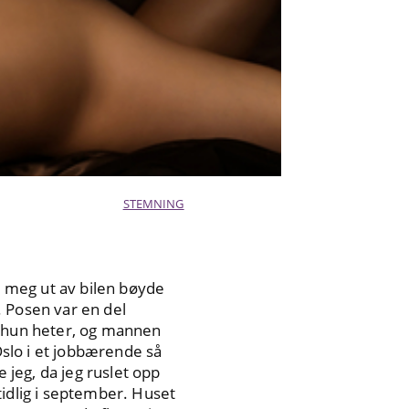
STEMNING
øg meg ut av bilen bøyde
. Posen var en del
m hun heter, og mannen
Oslo i et jobbærende så
 jeg, da jeg ruslet opp
tidlig i september. Huset