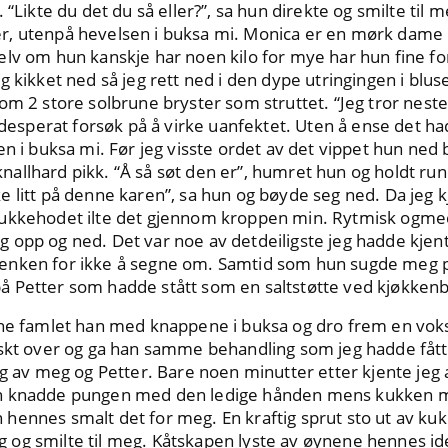
“Likte du det du så eller?”, sa hun direkte og smilte til me
, utenpå hevelsen i buksa mi. Monica er en mørk dame 
lv om hun kanskje har noen kilo for mye har hun fine for
g kikket ned så jeg rett ned i den dype utringingen i bl
om 2 store solbrune bryster som struttet. “Jeg tror nesten
i desperat forsøk på å virke uanfektet. Uten å ense det h
en i buksa mi. Før jeg visste ordet av det vippet hun ned
allhard pikk. “Å så søt den er”, humret hun og holdt ru
e litt på denne karen”, sa hun og bøyde seg ned. Da jeg
kukkehodet ilte det gjennom kroppen min. Rytmisk ogme
opp og ned. Det var noe av detdeiligste jeg hadde kjent
enken for ikke å segne om. Samtid som hun sugde meg på
 Petter som hadde stått som en saltstøtte ved kjøkken
nne famlet han med knappene i buksa og dro frem en vokse
askt over og ga han samme behandling som jeg hadde fått
g av meg og Petter. Bare noen minutter etter kjente jeg a
n knadde pungen med den ledige hånden mens kukken min
ennes smalt det for meg. En kraftig sprut sto ut av kuk
og smilte til meg. Kåtskapen lyste av øynene hennes ide