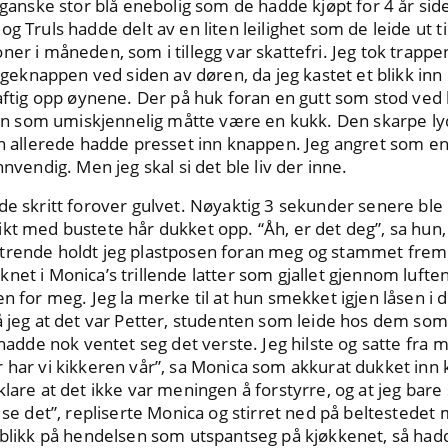
 ganske stor blå enebolig som de hadde kjøpt for 4 år siden
g Truls hadde delt av en liten leilighet som de leide ut ti
er i måneden, som i tillegg var skattefri. Jeg tok trappen
ingeknappen ved siden av døren, da jeg kastet et blikk in
raftig opp øynene. Der på huk foran en gutt som stod ved
 som umiskjennelig måtte være en kukk. Den skarpe lyd
min allerede hadde presset inn knappen. Jeg angret som 
nnvendig. Men jeg skal si det ble liv der inne.
de skritt forover gulvet. Nøyaktig 3 sekunder senere ble
kt med bustete hår dukket opp. “Åh, er det deg”, sa hun
trende holdt jeg plastposen foran meg og stammet frem 
net i Monica’s trillende latter som gjallet gjennom lufte
en for meg. Jeg la merke til at hun smekket igjen låsen i 
å jeg at det var Petter, studenten som leide hos dem so
g hadde nok ventet seg det verste. Jeg hilste og satte fra
 har vi kikkeren vår”, sa Monica som akkurat dukket inn
klare at det ikke var meningen å forstyrre, og at jeg bare
 se det”, repliserte Monica og stirret ned på beltestedet 
eblikk på hendelsen som utspantseg på kjøkkenet, så hadd