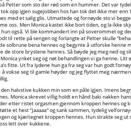
på Petter som sto der rød som en hummer. Det var tydelig
ok opp igjen sugejobben hos han tok det ikke mer enn 
 med et salig glis. Utmattede og fornøyde sto vi begge 2
 oss. Men Monica kastet ikke bort tiden, og la ikke skju
sitt hun også. Vi ble kommandert inn på soverommet og der
t til rette på sengen og forlangte at Petter skulle “beh
de solbrune bena hennes og begynte å utforske henne me
e de store brystene hennes. Så bøyde jeg meg ned og sl
nica ynket seg og nøt behandlingen vi ga henne. Litt ett
a’s fitte. Ut fra lydene hun ga fra seg var hun godt fornø
e å vokse seg til gamle høyder og jeg flyttet meg nærme
lig.
o den halvstive kukken min som en påle igjen. Imens beg
ennes. Monica skrevet villig holdt en hånd baki nakken han
under etter ristet orgasmen gjennom kroppen hennes og 
tte et hest “Jaaaaa” og sank sammen, tydelig velfornøyd.
ngen og kjærtegnet kroppen hennes. Hun strakte seg ut si
oss lett over kukkene.