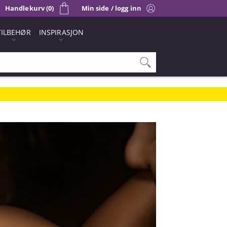
Handlekurv (0)
Min side / logg inn
TILBEHØR
INSPIRASJON