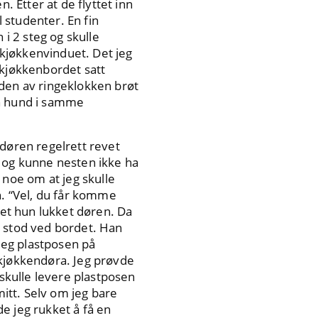
. Etter at de flyttet inn
l studenter. En fin
 i 2 steg og skulle
n kjøkkenvinduet. Det jeg
 kjøkkenbordet satt
en av ringeklokken brøt
en hund i samme
 døren regelrett revet
, og kunne nesten ikke ha
noe om at jeg skulle
n. “Vel, du får komme
det hun lukket døren. Da
m stod ved bordet. Han
 meg plastposen på
 kjøkkendøra. Jeg prøvde
 skulle levere plastposen
mitt. Selv om jeg bare
e jeg rukket å få en