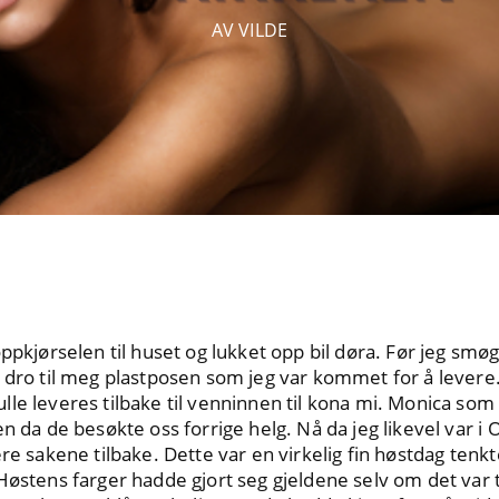
AV VILDE
oppkjørselen til huset og lukket opp bil døra. Før jeg sm
 dro til meg plastposen som jeg var kommet for å levere
lle leveres tilbake til venninnen til kona mi. Monica so
n da de besøkte oss forrige helg. Nå da jeg likevel var i 
re sakene tilbake. Dette var en virkelig fin høstdag tenkte
Høstens farger hadde gjort seg gjeldene selv om det var 