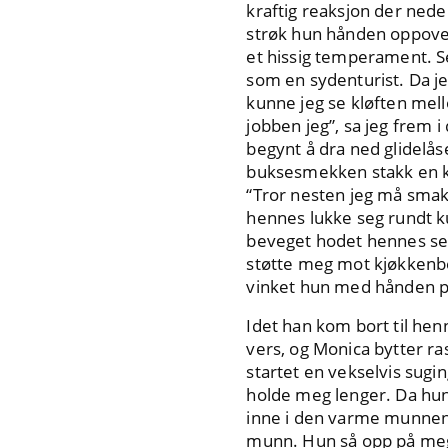
kraftig reaksjon der nede. 
strøk hun hånden oppover
et hissig temperament. Se
som en sydenturist. Da je
kunne jeg se kløften mell
jobben jeg”, sa jeg frem 
begynt å dra ned glidelås
buksesmekken stakk en kn
“Tror nesten jeg må smak
hennes lukke seg rundt 
beveget hodet hennes seg 
støtte meg mot kjøkkenb
vinket hun med hånden på
Idet han kom bort til he
vers, og Monica bytter r
startet en vekselvis sugin
holde meg lenger. Da hu
inne i den varme munnen h
munn. Hun så opp på meg 