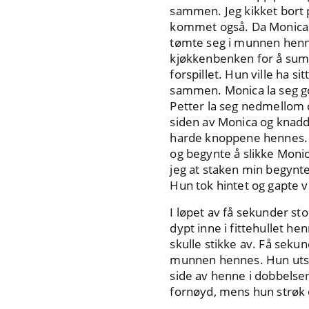
sammen. Jeg kikket bort 
kommet også. Da Monica t
tømte seg i munnen hennes
kjøkkenbenken for å summe
forspillet. Hun ville ha 
sammen. Monica la seg god
Petter la seg nedmellom 
siden av Monica og knadd
harde knoppene hennes. Mo
og begynte å slikke Monic
jeg at staken min begynt
Hun tok hintet og gapte vil
I løpet av få sekunder st
dypt inne i fittehullet h
skulle stikke av. Få sek
munnen hennes. Hun utstø
side av henne i dobbelse
fornøyd, mens hun strøk 