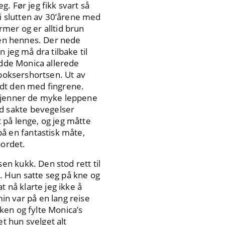
g. Før jeg fikk svart så
i slutten av 30’årene med
mer og er alltid brun
usen hennes. Der nede
 jeg må dra tilbake til
adde Monica allerede
 boksershortsen. Ut av
ndt den med fingrene.
 kjenner de myke leppene
d sakte bevegelser
 på lenge, og jeg måtte
 en fantastisk måte,
bordet.
n kukk. Den stod rett til
. Hun satte seg på kne og
t nå klarte jeg ikke å
 var på en lang reise
ken og fylte Monica’s
t hun svelget alt