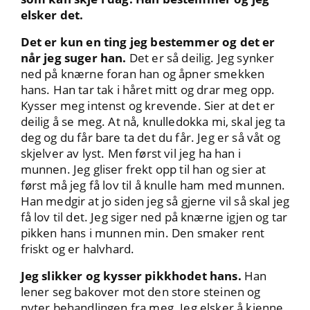
elsker det.
Det er kun en ting jeg bestemmer og det er
når jeg suger han.
Det er så deilig. Jeg synker
ned på knærne foran han og åpner smekken
hans. Han tar tak i håret mitt og drar meg opp.
Kysser meg intenst og krevende. Sier at det er
deilig å se meg. At nå, knulledokka mi, skal jeg ta
deg og du får bare ta det du får. Jeg er så våt og
skjelver av lyst. Men først vil jeg ha han i
munnen. Jeg gliser frekt opp til han og sier at
først må jeg få lov til å knulle ham med munnen.
Han medgir at jo siden jeg så gjerne vil så skal jeg
få lov til det. Jeg siger ned på knærne igjen og tar
pikken hans i munnen min. Den smaker rent
friskt og er halvhard.
Jeg slikker og kysser pikkhodet hans.
Han
lener seg bakover mot den store steinen og
nyter behandlingen fra meg. Jeg elsker å kjenne