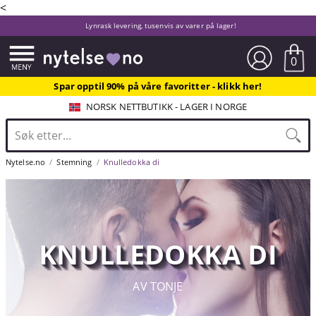
<
Lynrask levering, tusenvis av varer på lager!
0
Spar opptil 90% på våre favoritter - klikk her!
NORSK NETTBUTIKK - LAGER I NORGE
Nytelse.no
Stemning
Knulledokka di
KNULLEDOKKA DI
AV TONJE