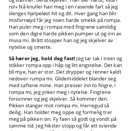
ro!» Nå knuller han meg i en rasende fart så jeg
slenges hjelpeløst hit og dit. Hver gang han blir
misfornøyd får jeg noen harde smekk på rompa.
Han puler meg i rompa med fingrene samtidig
som den digre harde pikken pumper ut og inn av
musa mi. Brått stopper han og jeg skjelver av
nytelse og smerte.
Så hører jeg, hold deg fast!
Jeg tar tak i treet og
stikker rompa opp i håp og litt engstelse. Det kan
bli mye, han er stor. Det drypper og renner kaldt
nedover rumpa mi. Glidemiddelet blander seg
med saftene mine. Han presser inn to fingre, i
rompa mi, jeg ynker meg i nytelse. Fingrene
forsvinner og jeg skjelver. Så kommer den.
Pikken stanger mot rompa mi. Herregud så
deilig. Han holder meg oppe og formelig trer
meg på pikken sin. Fy faen så godt og vondt på
samme tid. Jeg hikster stopp og får ett sviende