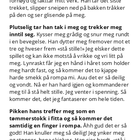
fornøyd og iakttar mitt verk. Han tar det siste
trekket, slipper sneipen ned på bakken tråkker
på den og ser glisende på meg.
Plutselig tar han tak i meg og trekker meg
inntil seg.
Kysser meg grådig og snur meg rundt
i en bevegelse. Han dytter meg fremover mot et
tre og hveser frem «stå stille!» Jeg elsker dette
spillet og kan ikke motstå å vrikke og vri litt på
meg. Lynraskt får jeg en hånd i håret som holder
meg hardt fast, og så kommer det to kjappe
harde smekk på rompa mi. Auu det er så deilig
og vondt. Nå er han hard igjen og kommanderer
meg til å stå helt stille. Jeg venter i spenning. Så
kommer det, det jeg fantaserer om hele tiden.
Pikken hans treffer meg som en
tømmerstokk i fitta og så kommer det
samtidig en finger i rompa.
Åhh gud det er så
godt! Han knuller meg så deilig! Jeg ynker meg
og stønner, bena skjelver. Han sier hardt, «stå i