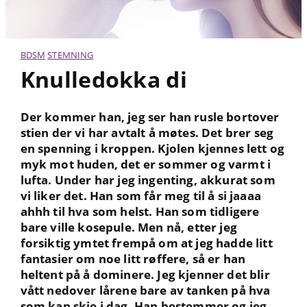
BDSM
STEMNING
Knulledokka di
Der kommer han, jeg ser han rusle bortover
stien der vi har avtalt å møtes. Det brer seg
en spenning i kroppen. Kjolen kjennes lett og
myk mot huden, det er sommer og varmt i
lufta. Under har jeg ingenting, akkurat som
vi liker det. Han som får meg til å si jaaaa
ahhh til hva som helst. Han som tidligere
bare ville kosepule. Men nå, etter jeg
forsiktig ymtet frempå om at jeg hadde litt
fantasier om noe litt røffere, så er han
heltent på å dominere. Jeg kjenner det blir
vått nedover lårene bare av tanken på hva
som kan skje i dag. Han bestemmer og jeg