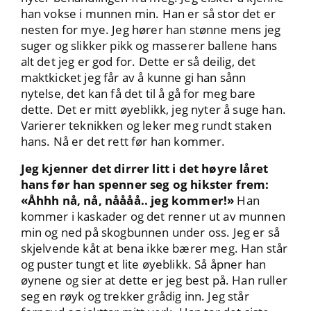
han vokse i munnen min. Han er så stor det er
nesten for mye. Jeg hører han stønne mens jeg
suger og slikker pikk og masserer ballene hans
alt det jeg er god for. Dette er så deilig, det
maktkicket jeg får av å kunne gi han sånn
nytelse, det kan få det til å gå for meg bare
dette. Det er mitt øyeblikk, jeg nyter å suge han.
Varierer teknikken og leker meg rundt staken
hans. Nå er det rett før han kommer.
Jeg kjenner det dirrer litt i det høyre låret
hans før han spenner seg og hikster frem:
«Åhhh nå, nå, nåååå.. jeg kommer!»
Han
kommer i kaskader og det renner ut av munnen
min og ned på skogbunnen under oss. Jeg er så
skjelvende kåt at bena ikke bærer meg. Han står
og puster tungt et lite øyeblikk. Så åpner han
øynene og sier at dette er jeg best på. Han ruller
seg en røyk og trekker grådig inn. Jeg står