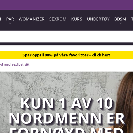
N
PAR
WOMANIZER
SEXROM
KURS
UNDERTØY
BDSM
Spar opptil 90% på våre favoritter - klikk her!
d med sexlivet sitt
KUN 1 AV 10
NORDMENN ER
FORNØYD MED