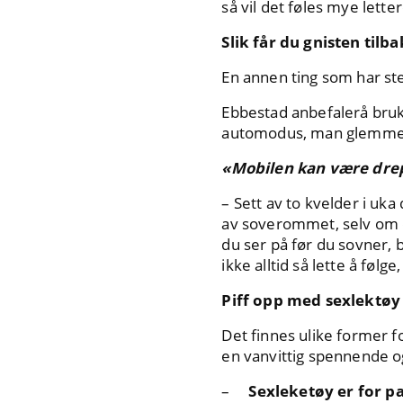
så vil det føles mye lette
Slik får du gnisten tilb
En annen ting som har ste
Ebbestad anbefalerå bruke
automodus, man glemmer å
«Mobilen kan være drep
– Sett av to kvelder i uk
av soverommet, selv om du 
du ser på før du sovner, 
ikke alltid så lette å følg
Piff opp med sexlektøy 
Det finnes ulike former fo
en vanvittig spennende og
–
Sexleketøy er for pa