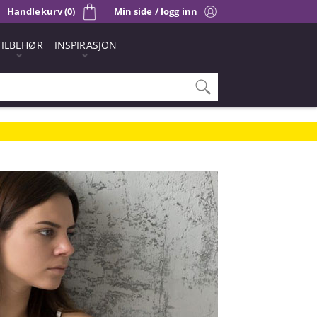
Handlekurv (0)
Min side / logg inn
TILBEHØR
INSPIRASJON