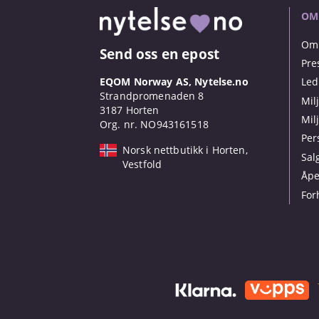
OM
Om 
Send oss en epost
Pre
EQOM Norway AS, Nytelse.no
Led
Strandpromenaden 8
Mil
3187 Horten
Mil
Org. nr. NO943161518
Per
Norsk nettbutikk i Horten,
Sal
Vestfold
Åpe
For