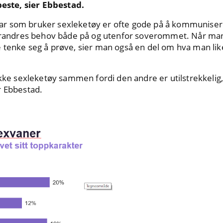
beste, sier Ebbestad.
t par som bruker sexleketøy er ofte gode på å kommuniser
verandres behov både på og utenfor soverommet. Når ma
 tenke seg å prøve, sier man også en del om hva man lik
e sexleketøy sammen fordi den andre er utilstrekkelig,
r Ebbestad.