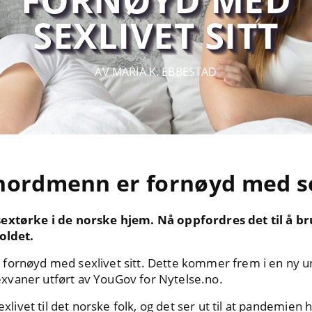
SEXLIVET SITT
AV MARIA K. EBBESTAD
nordmenn er fornøyd med se
sextørke i de norske hjem. Nå oppfordres det til å b
holdet.
 fornøyd med sexlivet sitt. Dette kommer frem i en ny 
xvaner utført av YouGov for Nytelse.no.
exlivet til det norske folk, og det ser ut til at pandemien h