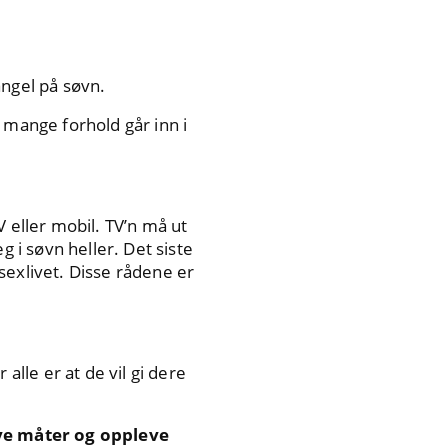
angel på søvn.
 mange forhold går inn i
 eller mobil. TV’n må ut
g i søvn heller. Det siste
sexlivet. Disse rådene er
alle er at de vil gi dere
nye måter og oppleve