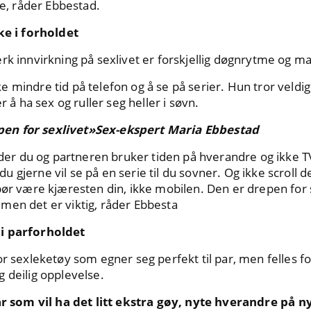
re, råder Ebbestad.
ake i forholdet
rk innvirkning på sexlivet er forskjellig døgnrytme og m
 mindre tid på telefon og å se på serier. Hun tror veldig
 ha sex og ruller seg heller i søvn.
en for sexlivet»Sex-ekspert Maria Ebbestad
a der du og partneren bruker tiden på hverandre og ikke TV
gjerne vil se på en serie til du sovner. Og ikke scroll de
bør være kjæresten din, ikke mobilen. Den er drepen for 
e, men det er viktig, råder Ebbesta
i parforholdet
r sexleketøy som egner seg perfekt til par, men felles for 
 deilig opplevelse.
r som vil ha det litt ekstra gøy, nyte hverandre på 