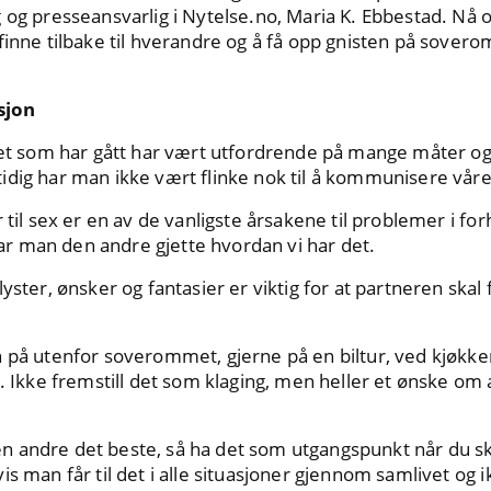
 og presseansvarlig i Nytelse.no, Maria K. Ebbestad. Nå o
finne tilbake til hverandre og å få opp gnisten på soverom
sjon
ret som har gått har vært utfordrende på mange måter og 
idig har man ikke vært flinke nok til å kommunisere vår
 til sex er en av de vanligste årsakene til problemer i forh
 man den andre gjette hvordan vi har det.
er, ønsker og fantasier er viktig for at partneren skal f
n på utenfor soverommet, gjerne på en biltur, ved kjøkke
t. Ikke fremstill det som klaging, men heller et ønske om 
n andre det beste, så ha det som utgangspunkt når du ska
is man får til det i alle situasjoner gjennom samlivet o