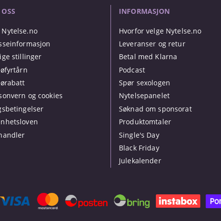
 OSS
INFORMASJON
Nytelse.no
Hvorfor velge Nytelse.no
sseinformasjon
Leveranser og retur
ige stillinger
Betal med Klarna
jøfyrtårn
Podcast
jørabatt
Spør sexologen
sonvern og cookies
Nytelsepanelet
gsbetingelser
Søknad om sponsorat
nhetsloven
Produktomtaler
handler
Single's Day
Black Friday
Julekalender