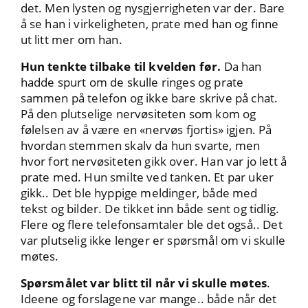
det. Men lysten og nysgjerrigheten var der. Bare
å se han i virkeligheten, prate med han og finne
ut litt mer om han.
Hun tenkte tilbake til kvelden før.
Da han
hadde spurt om de skulle ringes og prate
sammen på telefon og ikke bare skrive på chat.
På den plutselige nervøsiteten som kom og
følelsen av å være en «nervøs fjortis» igjen. På
hvordan stemmen skalv da hun svarte, men
hvor fort nervøsiteten gikk over. Han var jo lett å
prate med. Hun smilte ved tanken. Et par uker
gikk.. Det ble hyppige meldinger, både med
tekst og bilder. De tikket inn både sent og tidlig.
Flere og flere telefonsamtaler ble det også.. Det
var plutselig ikke lenger er spørsmål om vi skulle
møtes.
Spørsmålet var blitt til når vi skulle møtes
.
Ideene og forslagene var mange.. både når det