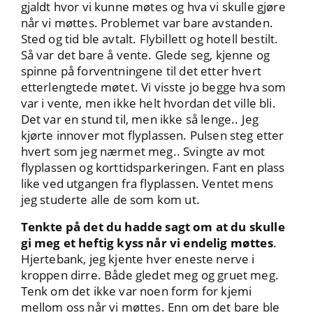
gjaldt hvor vi kunne møtes og hva vi skulle gjøre
når vi møttes. Problemet var bare avstanden.
Sted og tid ble avtalt. Flybillett og hotell bestilt.
Så var det bare å vente. Glede seg, kjenne og
spinne på forventningene til det etter hvert
etterlengtede møtet. Vi visste jo begge hva som
var i vente, men ikke helt hvordan det ville bli.
Det var en stund til, men ikke så lenge.. Jeg
kjørte innover mot flyplassen. Pulsen steg etter
hvert som jeg nærmet meg.. Svingte av mot
flyplassen og korttidsparkeringen. Fant en plass
like ved utgangen fra flyplassen. Ventet mens
jeg studerte alle de som kom ut.
Tenkte på det du hadde sagt om at du skulle
gi meg et heftig kyss når vi endelig møttes
.
Hjertebank, jeg kjente hver eneste nerve i
kroppen dirre. Både gledet meg og gruet meg.
Tenk om det ikke var noen form for kjemi
mellom oss når vi møttes. Enn om det bare ble