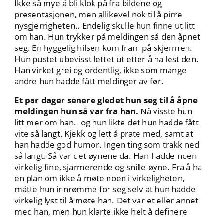
Ikke så mye å bli klok på fra bildene og
presentasjonen, men allikevel nok til å pirre
nysgjerrigheten.. Endelig skulle hun finne ut litt
om han. Hun trykker på meldingen så den åpnet
seg. En hyggelig hilsen kom fram på skjermen.
Hun pustet ubevisst lettet ut etter å ha lest den.
Han virket grei og ordentlig, ikke som mange
andre hun hadde fått meldinger av før.
Et par dager senere gledet hun seg til å åpne
meldingen hun så var fra han.
Nå visste hun
litt mer om han.. og hun likte det hun hadde fått
vite så langt. Kjekk og lett å prate med, samt at
han hadde god humor. Ingen ting som trakk ned
så langt. Så var det øynene da. Han hadde noen
virkelig fine, sjarmerende og snille øyne. Fra å ha
en plan om ikke å møte noen i virkeligheten,
måtte hun innrømme for seg selv at hun hadde
virkelig lyst til å møte han. Det var et eller annet
med han, men hun klarte ikke helt å definere