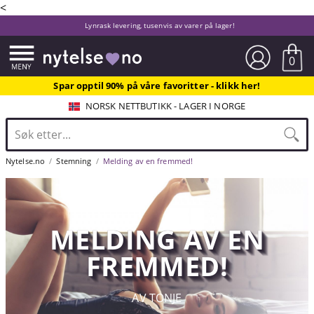
<
Lynrask levering, tusenvis av varer på lager!
0
Spar opptil 90% på våre favoritter - klikk her!
NORSK NETTBUTIKK - LAGER I NORGE
Nytelse.no
Stemning
Melding av en fremmed!
MELDING AV EN
FREMMED!
AV TONJE