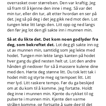
overrasket over størrelsen. Den var kraftig. Jeg
så fram til å kjenne den inne i meg. Så var det
min tur, eller din tur, alt etter hvordan en ser på
det. Jeg så på deg i det jeg gikk ned mot den. Lot
tungen leke litt langs den. Litt opp og ned langs
den før jeg lot den gli sakte inn i munnen min.
Så at du likte det. Det kom noen godlyder fra
deg, som bekreftet det.
Lot deg gli sakte inn og
ut av munnen min, samtidig som jeg lekte med
hodet. Tungen min lekte langs kanten på hodet
hver gang du gled nesten helt ut. Lot den andre
hånden gli nedover for så å massere kulene dine
med den. Hørte deg stønne litt. Du tok lett tak i
hodet mitt og styrte meg og tempoet litt. Litt
mer lyd. Litt raskere tempo. Før du ga beskjed
om at du kom til å komme. Jeg fortatte. Holdt
deg inne i munnen min. Kjente du rykket til og
pulserte i munnen min. Kjente den varme
strålen komme, og fortsatte å suge deg til det