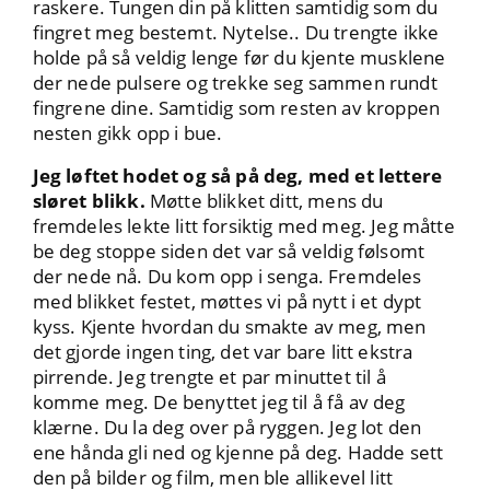
raskere. Tungen din på klitten samtidig som du
fingret meg bestemt. Nytelse.. Du trengte ikke
holde på så veldig lenge før du kjente musklene
der nede pulsere og trekke seg sammen rundt
fingrene dine. Samtidig som resten av kroppen
nesten gikk opp i bue.
Jeg løftet hodet og så på deg, med et lettere
sløret blikk.
Møtte blikket ditt, mens du
fremdeles lekte litt forsiktig med meg. Jeg måtte
be deg stoppe siden det var så veldig følsomt
der nede nå. Du kom opp i senga. Fremdeles
med blikket festet, møttes vi på nytt i et dypt
kyss. Kjente hvordan du smakte av meg, men
det gjorde ingen ting, det var bare litt ekstra
pirrende. Jeg trengte et par minuttet til å
komme meg. De benyttet jeg til å få av deg
klærne. Du la deg over på ryggen. Jeg lot den
ene hånda gli ned og kjenne på deg. Hadde sett
den på bilder og film, men ble allikevel litt