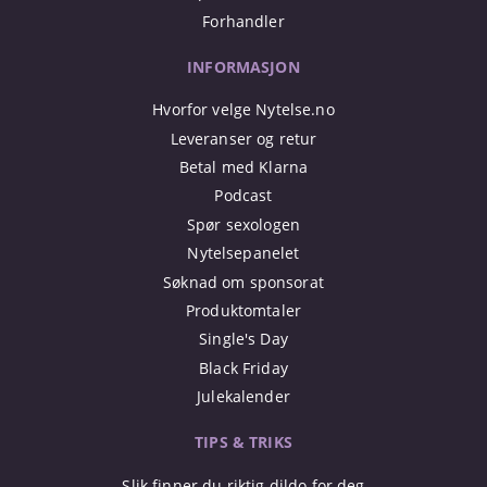
Forhandler
INFORMASJON
Hvorfor velge Nytelse.no
Leveranser og retur
Betal med Klarna
Podcast
Spør sexologen
Nytelsepanelet
Søknad om sponsorat
Produktomtaler
Single's Day
Black Friday
Julekalender
TIPS & TRIKS
Slik finner du riktig dildo for deg