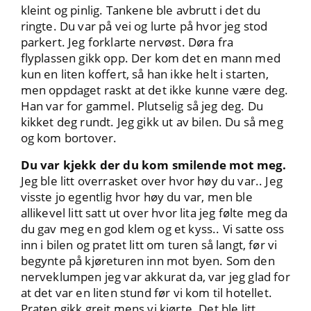
kleint og pinlig. Tankene ble avbrutt i det du
ringte. Du var på vei og lurte på hvor jeg stod
parkert. Jeg forklarte nervøst. Døra fra
flyplassen gikk opp. Der kom det en mann med
kun en liten koffert, så han ikke helt i starten,
men oppdaget raskt at det ikke kunne være deg.
Han var for gammel. Plutselig så jeg deg. Du
kikket deg rundt. Jeg gikk ut av bilen. Du så meg
og kom bortover.
Du var kjekk der du kom smilende mot meg.
Jeg ble litt overrasket over hvor høy du var.. Jeg
visste jo egentlig hvor høy du var, men ble
allikevel litt satt ut over hvor lita jeg følte meg da
du gav meg en god klem og et kyss.. Vi satte oss
inn i bilen og pratet litt om turen så langt, før vi
begynte på kjøreturen inn mot byen. Som den
nerveklumpen jeg var akkurat da, var jeg glad for
at det var en liten stund før vi kom til hotellet.
Praten gikk greit mens vi kjørte. Det ble litt