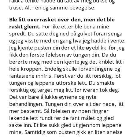
rakk å tenke hadde du tatt av meg bukse og
truse. Alt i en og samme bevegelse.
Ble litt overrasket over den, men det ble
raskt glemt.
For like etter ble bena mine
spredt. Du satte deg ned på gulvet foran senga
og jeg visste med en gang hva jeg hadde i vente.
Jeg kjente pusten din der et lite øyeblikk, før jeg
fikk den første følelsen av tungen din. Da du
berørte meg med den kjente jeg det kriblet litt i
hele kroppen. Endelig skulle forventingene og
fantasiene innfris. Først var du litt forsiktig, lot
tungen og leppene utforske lett. Du smakte
forsiktig og terget meg litt, før iveren tok deg.
Det var bare å lukke øynene og nyte
behandlingen. Tungen din over alt der nede, litt
mer bestemt. Så følelsen av noen fingrer
lekende lett rundt før de fant målet og gled
sakte inn. Et lite sukk gled ut gjennom leppene
mine. Samtidig som pusten gikk en liten anelse