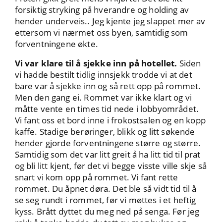
forsiktig stryking på hverandre og holding av
hender underveis.. Jeg kjente jeg slappet mer av
ettersom vi nærmet oss byen, samtidig som
forventningene økte.
Vi var klare til å sjekke inn på hotellet.
Siden
vi hadde bestilt tidlig innsjekk trodde vi at det
bare var å sjekke inn og så rett opp på rommet.
Men den gang ei. Rommet var ikke klart og vi
måtte vente en times tid nede i lobbyområdet.
Vi fant oss et bord inne i frokostsalen og en kopp
kaffe. Stadige berøringer, blikk og litt søkende
hender gjorde forventningene større og større.
Samtidig som det var litt greit å ha litt tid til prat
og bli litt kjent, før det vi begge visste ville skje så
snart vi kom opp på rommet. Vi fant rette
rommet. Du åpnet døra. Det ble så vidt tid til å
se seg rundt i rommet, før vi møttes i et heftig
kyss. Brått dyttet du meg ned på senga. Før jeg