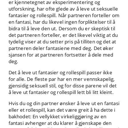
er kjennetegnet av eksperimentering og
utforskning, har ofte glede av å leve ut seksuelle
fantasier og rollespill. Når partneren forteller om
en fantasi, har du likevel ingen forpliktelser til å
bidra til å leve den ut. Dersom du er skeptisk til
det partneren forteller, er det likevel viktig at du
tydelig viser at du setter pris på tilliten og det at
partneren deler fantasiene med deg. Det øker
sjansen for at partneren fortsetter å dele med
deg.
Det å leve ut fantasier og rollespill passer ikke
for alle. De fleste par har en mer vennskapelig,
gjensidig seksuell stil, og for disse parene vil det
å leve ut fantasier og rollespill lett bli litt kleint.
Hvis du og din partner ønsker å leve ut en fantasi
eller et rollespill, kan det være greit å ha dette i
bakhodet: En vellykket virkeliggjøring av en
fantasi avhenger at du klarer å gjenskape den