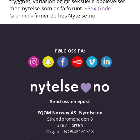
trygghet, variasjon og gir seksuelle opplevelser
med nytelse som er få forunt. «
Sex Gode
Grunner
» finner du hos Nytelse.no!
FØLG OSS PÅ:
Send oss en epost
EQOM Norway AS, Nytelse.no
Strandpromenaden 8
3187 Horten
Org. nr. NO943161518