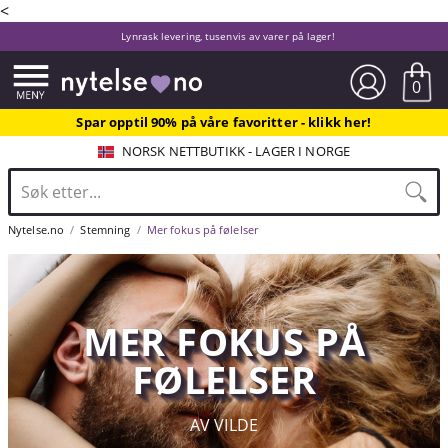
<
Lynrask levering, tusenvis av varer på lager!
0
Spar opptil 90% på våre favoritter - klikk her!
NORSK NETTBUTIKK - LAGER I NORGE
Nytelse.no
Stemning
Mer fokus på følelser
MER FOKUS PÅ
FØLELSER
AV VILDE