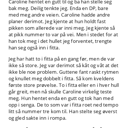
Caroline hentet en gutt til og ba han stelle seg
bak meg. Deilig tenkte jeg. Enda en DP, bare
med meg andre veien. Caroline hadde andre
planer derimot. Jeg kjente at hun holdt fast
pikken som allerede var inni meg. Jeg kjente så
at pikk nummer to var på vei. Men i stedet for at
han tok meg i det hullet jeg forventet, trengte
han seg også inn i fitta.
Jeg har hatt to i fitta på en gang før, men de var
ikke så store. Jeg var derimot så kåt og våt at det
ikke ble noe problem. Guttene fant raskt rytmen
og knullet meg dobbelt i fitta. Så kom kveldens
første store prøvelse. To i fitta eller en i hver hull
går greit, men nå skulle Caroline virkelig teste
meg. Hun hentet enda en gutt og tok han med
opp i senga. De to som var i fitta roet ned tempo
litt så nummer tre kom til. Han stelte seg øverst
og gled sakte inn i rompa.