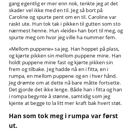
gang egentlig er mer enn nok, tenkte jeg at det
skader vel ikke med en til. Jeg så bort på
Caroline og spurte pent om en til. Caroline var
raskt ute. Hun tok tak i pikken til gutten som sto
nærmest henne. Hun «leide» han bort til meg, og
spurte meg om hvor jeg ville ha nummer fem.
«Mellom puppene» sa jeg. Han hoppet på plass,
og kjørte pikken sin mellom puppene mine. Han
holdt puppene mine fast og kjørte pikken sin
frem og tilbake. Jeg hadde nå en i fitta, en i
rumpa, en mellom puppene og en i hver hånd.
Jeg drømte om at dette nå bare måtte fortsette.
Det gjorde det ikke lenge. Både han i fitta og han
i rompa begynte å stønne, samtidig som jeg
kjente at begge to la litt mer kraft bak hvert støt.
Han som tok meg i rumpa var først
ut.