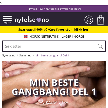
<
Lynrask levering, tusenvis av varer på lager!
0
Spar opptil 90% på våre favoritter - klikk her!
NORSK NETTBUTIKK - LAGER I NORGE
Nytelse.no
Stemning
Min beste gangbang! Del 1
MIN BESTE
GANGBANG! DEL 1
AV KASSANDRA