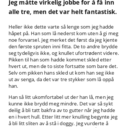
Jeg måtte virkelig jobbe for å få inn
alle tre, men det var helt fantastisk.
Heller ikke dette varte så lenge som jeg hadde
håpet på. Han som lå nederst kom uten å gi meg
noe forvarsel. Jeg merket det først da jeg kjente
den første spruten inni fitta. De to andre brydde
seg tydeligvis ikke, og knullet ufortrødent videre.
Pikken til han som hadde kommet skled etter
hvert ut, men de to siste fortsatte som bare det.
Selv om pikken hans skled ut kom han seg ikke
ut av senga, da det var tre stykker som lå oppå
han.
Han så litt ukomfortabel ut der han lå, men jeg
kunne ikke brydd meg mindre. Det var så sykt
deilig å bli tatt bakfra av to gutter når jeg hadde
en i hvert hull. Etter litt mer knulling begynte jeg
å bli litt sliten av å stå i doggy. Jeg vurderte å