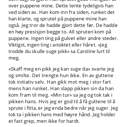
over puppene mine. Dette tente tydeligvis han
ved siden av. Han kom inn fra siden, runket det
han klarte, og sprutet på puppene mine han
også. Jeg tror de hadde gjort dette før. De hadde
en høy presisjon begge to. All spruten kom på
puppene. Ingen ting på gulvet eller andre steder.
Viktigst, ingen ting i ansiktet eller håret. «Jeg
trodde du skulle suge pikk» sa Caroline lurt til
meg.
«Skaff meg en pikk jeg kan suge da» svarte jeg
og smilte. Det trengte hun ikke. En av guttene
tok initiativ selv. Han gikk mot meg i stor fart
mens han runket. Han slapp pikken sin da han
kom fram til meg. «Min tur» sa jeg og tok tak i
pikken hans. Hvis jeg er god til å få guttene til å
sprute i fitta, er jeg enda bedre når jeg suger. Jeg
tok ta i pikken hans med høyre hånd. Jeg holder
et fast grep, men ikke for hardt.