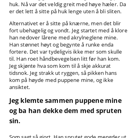
huk. Nå var det veldig greit med høye hæler. Da
er det lett å sitte på huk lenge uten å bli sliten.
Alternativet er å sitte på knærne, men det blir
fort ubehagelig og vondt. Jeg startet med å klore
han nedover lårene med akrylneglene mine.
Han stønnet høyt og begynte å runke enda
fortere. Det var tydeligvis ikke mer som skulle
til. Han roet håndbevegelsen litt før han kom.
Jeg skjønte hva som kom til å skje akkurat
tidsnok. Jeg strakk ut ryggen, så pikken hans
kom på høyde med puppene mine, og ikke
ansiktet.
Jeg klemte sammen puppene mine
og ba han dekke dem med spruten
sin.
Som sagt så gjort. Han sprutet gode mengder ut