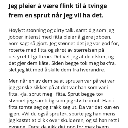
Jeg pleier å være flink til å tvinge
frem en sprut når jeg vil ha det.
Høylytt stønning og dirty talk, samtidig som jeg
jobber intenst med fitta pleier å gjøre jobben.
Som sagt så gjort. Jeg stønnet det jeg var god for,
roterte med fitta og skrøt av størrelsen på
utstyret til guttene. Det vet jeg at de elsker, og
det gjør dem kåte. Siden begge tok meg bakfra,
slet jeg litt med å skille dem fra hverandre.
Men når en av dem sa at spruten var på vei var
jeg ganske sikker på at det var han som var i
fitta. «Ja, sprut meg i fitta. Sprut begge to»
stønnet jeg samtidig som jeg støtte imot. Han i
fitta tømte seg og trakk seg ut. Da var det kun en
igjen. «Vil du også sprute», spurte jeg han mens
jeg kastet et blikk over skulderen, og så han rett i
øynene. Først da gikk det opp for meg hvem