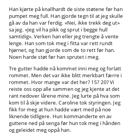
Han kjørte på knallhardt de siste støtene før han
pumpet meg full. Han gjorde tegn til at jeg skulle
gå av da han var ferdig. «Nei, ikke trekk deg ut»
sa jeg. «Jeg vil ha pikk og sprut i begge hull
samtidig». Verken han eller jeg trengte å vente
lenge. Han som tok meg i fitta var rett rundt
hjørnet, og han gjorde som de to rett før han.
Noen harde støt før han sprutet i meg.
Tre gutter hadde nå kommet inni meg og forlatt
rommet. Men det var ikke blitt merkbart færre i
rommet. Hvor mange var det her? 15? 20? Vi
reiste oss opp alle sammen og jeg kjente at det
rant nedover lårene mine. Jeg lurte på hva som
kom til å skje videre. Caroline tok styringen. Jeg
fikk for meg at hun hadde vært med på noe
liknende tidligere. Hun kommanderte en av
guttene ned på senga før hun tok meg i hånden
og geleidet meg oppå han.