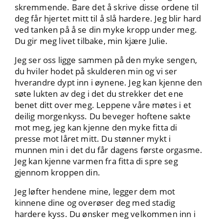
skremmende. Bare det å skrive disse ordene til
deg får hjertet mitt til å slå hardere. Jeg blir hard
ved tanken på å se din myke kropp under meg.
Du gir meg livet tilbake, min kjære Julie.
Jeg ser oss ligge sammen på den myke sengen,
du hviler hodet på skulderen min og vi ser
hverandre dypt inn i øynene. Jeg kan kjenne den
søte lukten av deg i det du strekker det ene
benet ditt over meg. Leppene våre møtes i et
deilig morgenkyss. Du beveger hoftene sakte
mot meg, jeg kan kjenne den myke fitta di
presse mot låret mitt. Du stønner mykt i
munnen min i det du får dagens første orgasme.
Jeg kan kjenne varmen fra fitta di spre seg
gjennom kroppen din.
Jeg løfter hendene mine, legger dem mot
kinnene dine og overøser deg med stadig
hardere kyss. Du ønsker meg velkommen inn i