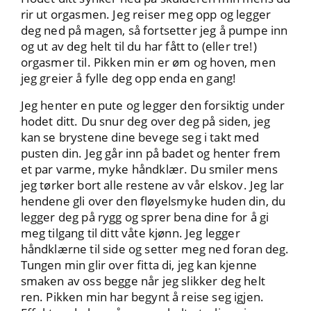
rir ut orgasmen. Jeg reiser meg opp og legger
deg ned på magen, så fortsetter jeg å pumpe inn
og ut av deg helt til du har fått to (eller tre!)
orgasmer til. Pikken min er øm og hoven, men
jeg greier å fylle deg opp enda en gang!
Jeg henter en pute og legger den forsiktig under
hodet ditt. Du snur deg over deg på siden, jeg
kan se brystene dine bevege seg i takt med
pusten din. Jeg går inn på badet og henter frem
et par varme, myke håndklær. Du smiler mens
jeg tørker bort alle restene av vår elskov. Jeg lar
hendene gli over den fløyelsmyke huden din, du
legger deg på rygg og sprer bena dine for å gi
meg tilgang til ditt våte kjønn. Jeg legger
håndklærne til side og setter meg ned foran deg.
Tungen min glir over fitta di, jeg kan kjenne
smaken av oss begge når jeg slikker deg helt
ren. Pikken min har begynt å reise seg igjen.