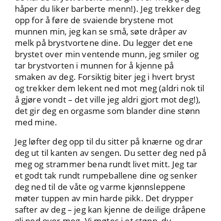
håper du liker barberte menn!). Jeg trekker deg
opp for å føre de svaiende brystene mot
munnen min, jeg kan se små, søte dråper av
melk på brystvortene dine. Du legger det ene
brystet over min ventende munn, jeg smiler og
tar brystvorten i munnen for å kjenne på
smaken av deg. Forsiktig biter jeg i hvert bryst
og trekker dem lekent ned mot meg (aldri nok til
å gjøre vondt – det ville jeg aldri gjort mot deg!),
det gir deg en orgasme som blander dine stønn
med mine.
Jeg løfter deg opp til du sitter på knærne og drar
deg ut til kanten av sengen. Du setter deg ned på
meg og strammer bena rundt livet mitt. Jeg tar
et godt tak rundt rumpeballene dine og senker
deg ned til de våte og varme kjønnsleppene
møter tuppen av min harde pikk. Det drypper
safter av deg – jeg kan kjenne de deilige dråpene
gli ned over meg. Vi møtes i et stønn, du