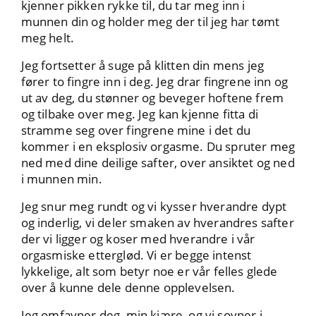
kjenner pikken rykke til, du tar meg inn i
munnen din og holder meg der til jeg har tømt
meg helt.
Jeg fortsetter å suge på klitten din mens jeg
fører to fingre inn i deg. Jeg drar fingrene inn og
ut av deg, du stønner og beveger hoftene frem
og tilbake over meg. Jeg kan kjenne fitta di
stramme seg over fingrene mine i det du
kommer i en eksplosiv orgasme. Du spruter meg
ned med dine deilige safter, over ansiktet og ned
i munnen min.
Jeg snur meg rundt og vi kysser hverandre dypt
og inderlig, vi deler smaken av hverandres safter
der vi ligger og koser med hverandre i vår
orgasmiske etterglød. Vi er begge intenst
lykkelige, alt som betyr noe er vår felles glede
over å kunne dele denne opplevelsen.
Jeg omfavner deg, min kjære, og vi sovner i