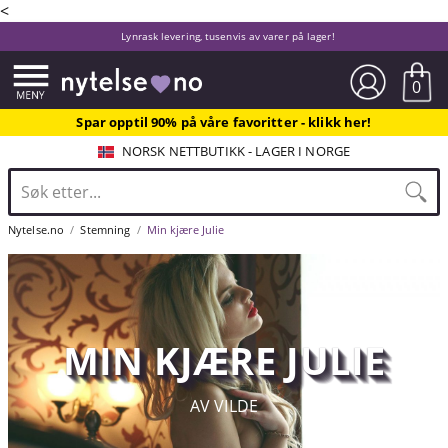
<
Lynrask levering, tusenvis av varer på lager!
0
Spar opptil 90% på våre favoritter - klikk her!
NORSK NETTBUTIKK - LAGER I NORGE
Nytelse.no
Stemning
Min kjære Julie
MIN KJÆRE JULIE
AV VILDE