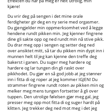
Effekten du har på meg er helt utrolig, min
kjære!
Du vrir deg på sengen i det mine orale
ferdigheter gir deg en ny serie med orgasmer.
Du gjengjelder min oppmerksomhet ved å legge
hendene rundt pikken min. Jeg kjenner fingrene
dine gli sakte opp og ned rundt min nå stive pikk.
Du drar meg opp i sengen og setter deg ned
over ansiktet mitt, så tar du pikken min dypt inn i
munnen helt til jeg kan kjenne den treffe deg
bakerst i ganen. Du suger meg hardere og
hardere og lar tungen din gli raskt over
pikkhodet. Du gjør en så god jobb at jeg stønner
inn i fitta di og roper at jeg kommer IGJEN! Du
strammer fingrene rundt roten av pikken min og
melker meg mens tungen fortsetter å gli over
tuppen. Den utrolige følelsen gjør meg gal, jeg
presser meg opp mot fitta di og suger hardt på
klitten. Jeg trekker deg ned mot meg i det jeg