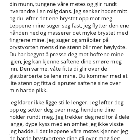
din munn, tungene våre møtes og glir rundt
hverandre i en rolig dans. Jeg senker hodet mitt
og du løfter det ene brystet opp mot meg.
Leppene mine suger seg fast, jeg flytter den ene
hånden ned og masserer det myke brystet med
fingrene mine. Jeg suger og småbiter på
brystvorten mens dine stønn blir mer høylydte.
Du har begynt å presse deg mot hoftene mine
igjen, jeg kan kjenne saftene dine smøre meg
inn. Den varme, våte fitta di glir over de
glattbarberte ballene mine. Du kommer med et
lite stønn og fitta di spruter saftene sine over
min harde pikk.
Jeg klarer ikke ligge stille lenger. Jeg løfter deg
opp og setter deg over meg, hendene dine
holder rundt meg. Jeg trekker deg ned for å dele
lange, dype kyss med en ømhet jeg ikke visste
jeg hadde. I det leppene våre møtes kjenner jeg
de harde brystvortene dine gli over meg (jeg