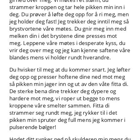
strammer kroppen og tar hele pikken min inn i
deg. Du prøver å løfte deg opp for å ri meg, men
jeg holder deg fast! Jeg trekker deg inntil meg så
brystvortene våre møtes. Du gnir meg inn med
melken din i det brystene dine presses mot
meg. Leppene våre møtes i desperate kyss, du
vrir deg over meg og jeg kan kjenne saftene våre
blandes mens vi holder rundt hverandre.
Du hvisker til meg at du kommer snart. Jeg løfter
deg opp og presser hoftene dine ned mot meg
så pikken min jager inn og ut av den våte fitta di.
De sterke bena dine trekker deg dypere og
hardere mot meg, vi roper ut begge to mens
kroppene våre smelter sammen. Fitta di
strammer seg rundt meg, jeg rykker til i det
pikken min spruter deg full mens jeg kommer i
pulserende bølger!
Hodet ditt synker ned på skulderen min mens du