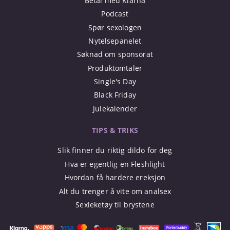
Betal med Klarna
Podcast
Spør sexologen
Nytelsepanelet
Søknad om sponsorat
Produktomtaler
Single's Day
Black Friday
Julekalender
TIPS & TRIKS
Slik finner du riktig dildo for deg
Hva er egentlig en Fleshlight
Hvordan få hardere ereksjon
Alt du trenger å vite om analsex
Sexleketøy til brystene