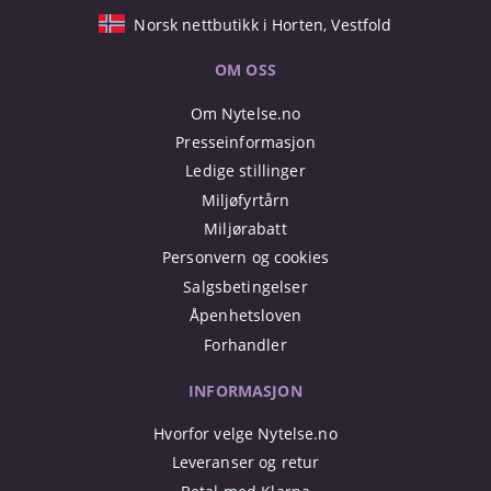
Norsk nettbutikk i Horten, Vestfold
OM OSS
Om Nytelse.no
Presseinformasjon
Ledige stillinger
Miljøfyrtårn
Miljørabatt
Personvern og cookies
Salgsbetingelser
Åpenhetsloven
Forhandler
INFORMASJON
Hvorfor velge Nytelse.no
Leveranser og retur