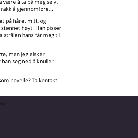
la være å ta på meg selv,
an rakk å gjennomføre…
 på håret mitt, og i
 stønnet høyt. Han pisser
 strålen hans får meg til
tte, men jeg elsker
r han seg ned å knuller
i som novelle? Ta kontakt