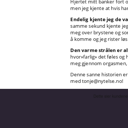
Hjertet mitt banker fort o
men jeg kjente at hvis ha
Endelig kjente jeg de 
samme sekund kjente jeg a
meg over brystene og som 
å komme og jeg rister løs
Den varme strålen er al
hvor»farlig» det føles og 
meg gjennom orgasmen, d
Denne sanne historien er f
med
tonje@nytelse.no
!