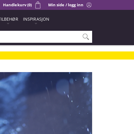
Handlekurv (0)
Min side / logg inn
TILBEHØR
INSPIRASJON