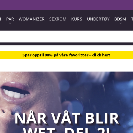
N
PAR
WOMANIZER
SEXROM
KURS
UNDERTØY
BDSM
Spar opptil 90% på våre favoritter - klikk her!
NÅR VÅT BLIR
WET, DEL 2!