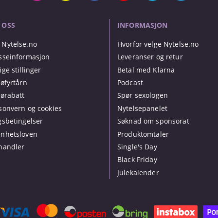
 OSS
INFORMASJON
Nytelse.no
Hvorfor velge Nytelse.no
sseinformasjon
Leveranser og retur
ige stillinger
Betal med Klarna
jøfyrtårn
Podcast
jørabatt
Spør sexologen
sonvern og cookies
Nytelsepanelet
gsbetingelser
Søknad om sponsorat
nhetsloven
Produktomtaler
handler
Single's Day
Black Friday
Julekalender