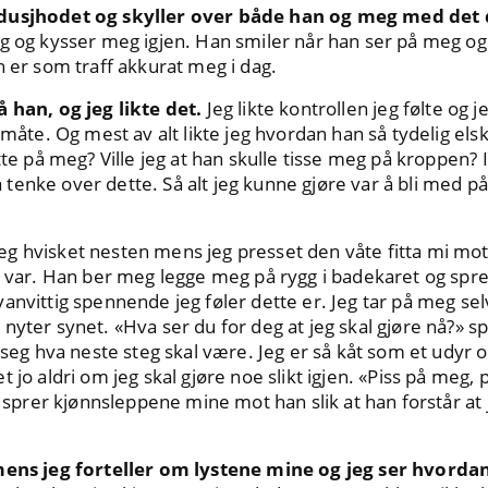
 dusjhodet og skyller over både han og meg med det 
eg og kysser meg igjen. Han smiler når han ser på meg o
n er som traff akkurat meg i dag.
 han, og jeg likte det.
Jeg likte kontrollen jeg følte og je
 måte. Og mest av alt likte jeg hvordan han så tydelig els
tte på meg? Ville jeg at han skulle tisse meg på kroppen? I
 å tenke over dette. Så alt jeg kunne gjøre var å bli med på
eg hvisket nesten mens jeg presset den våte fitta mi mot h
g var. Han ber meg legge meg på rygg i badekaret og spre
anvittig spennende jeg føler dette er. Jeg tar på meg selv
nyter synet. «Hva ser du for deg at jeg skal gjøre nå?» sp
r seg hva neste steg skal være. Jeg er så kåt som et udyr 
 jo aldri om jeg skal gjøre noe slikt igjen. «Piss på meg,
g sprer kjønnsleppene mine mot han slik at han forstår at 
mens jeg forteller om lystene mine og jeg ser hvordan