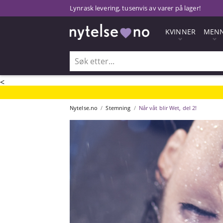
Lynrask levering, tusenvis av varer på lager!
KVINNER
MEN
<
Nytelse.no
Stemning
Når våt blir Wet, del 2!