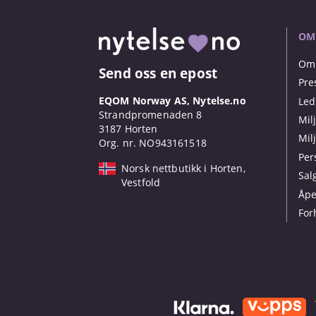
OM
Om 
Send oss en epost
Pre
EQOM Norway AS, Nytelse.no
Led
Strandpromenaden 8
Mil
3187 Horten
Mil
Org. nr. NO943161518
Per
Norsk nettbutikk i Horten,
Sal
Vestfold
Åpe
For