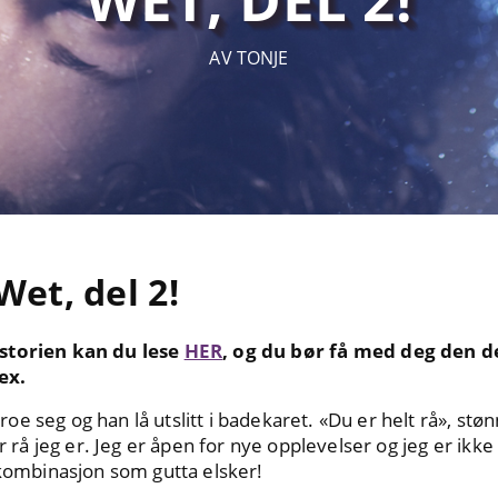
AV TONJE
Wet, del 2!
storien kan du lese
HER
, og du bør få med deg den de
ex.
e seg og han lå utslitt i badekaret. «Du er helt rå», stø
or rå jeg er. Jeg er åpen for nye opplevelser og jeg er ikke
 kombinasjon som gutta elsker!