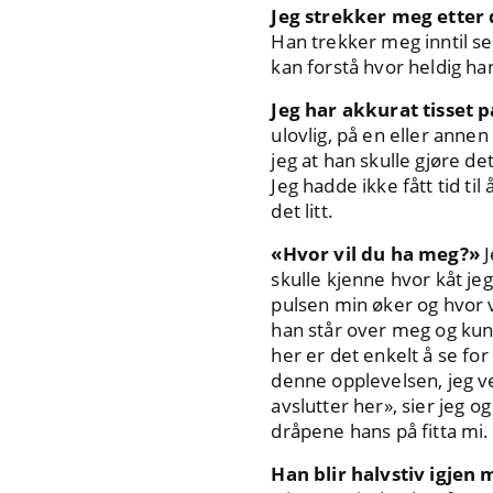
Jeg strekker meg etter
Han trekker meg inntil s
kan forstå hvor heldig ha
Jeg har akkurat tisset på
ulovlig, på en eller annen
jeg at han skulle gjøre de
Jeg hadde ikke fått tid til
det litt.
«Hvor vil du ha meg?»
J
skulle kjenne hvor kåt je
pulsen min øker og hvor v
han står over meg og kun 
her er det enkelt å se fo
denne opplevelsen, jeg vet
avslutter her», sier jeg o
dråpene hans på fitta mi.
Han blir halvstiv igjen 