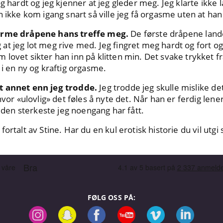
g hardt og jeg kjenner at jeg gleder meg. Jeg klarte ikke 
n ikke kom igang snart så ville jeg få orgasme uten at h
varme dråpene hans treffe meg.
De første dråpene landet
t jeg lot meg rive med. Jeg fingret meg hardt og fort og
lovet sikter han inn på klitten min. Det svake trykket fra
 i en ny og kraftig orgasme.
t annet enn jeg trodde.
Jeg trodde jeg skulle mislike de
hvor «ulovlig» det føles å nyte det. Når han er ferdig lene
en sterkeste jeg noengang har fått.
ortalt av Stine. Har du en kul erotisk historie du vil utg
FØLG OSS PÅ: