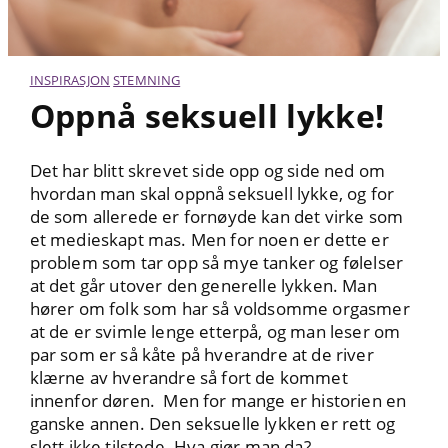
INSPIRASJON
STEMNING
Oppnå seksuell lykke!
Det har blitt skrevet side opp og side ned om
hvordan man skal oppnå seksuell lykke, og for
de som allerede er fornøyde kan det virke som
et medieskapt mas. Men for noen er dette er
problem som tar opp så mye tanker og følelser
at det går utover den generelle lykken. Man
hører om folk som har så voldsomme orgasmer
at de er svimle lenge etterpå, og man leser om
par som er så kåte på hverandre at de river
klærne av hverandre så fort de kommet
innenfor døren. Men for mange er historien en
ganske annen. Den seksuelle lykken er rett og
slett ikke tilstede. Hva gjør man da?