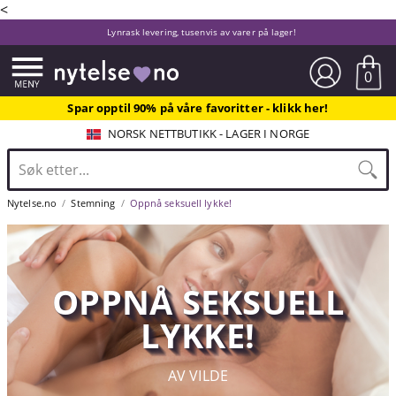
<
Lynrask levering, tusenvis av varer på lager!
0
Spar opptil 90% på våre favoritter - klikk her!
NORSK NETTBUTIKK - LAGER I NORGE
Nytelse.no
Stemning
Oppnå seksuell lykke!
OPPNÅ SEKSUELL
LYKKE!
AV VILDE