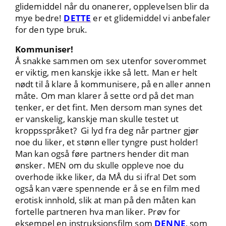
glidemiddel når du onanerer, opplevelsen blir da
mye bedre!
DETTE
er et glidemiddel vi anbefaler
for den type bruk.
Kommuniser!
Å snakke sammen om sex utenfor soverommet
er viktig, men kanskje ikke så lett. Man er helt
nødt til å klare å kommunisere, på en aller annen
måte. Om man klarer å sette ord på det man
tenker, er det fint. Men dersom man synes det
er vanskelig, kanskje man skulle testet ut
kroppsspråket? Gi lyd fra deg når partner gjør
noe du liker, et stønn eller tyngre pust holder!
Man kan også føre partners hender dit man
ønsker. MEN om du skulle oppleve noe du
overhode ikke liker, da MÅ du si ifra! Det som
også kan være spennende er å se en film med
erotisk innhold, slik at man på den måten kan
fortelle partneren hva man liker. Prøv for
eksempel en instruksjonsfilm som
DENNE
, som