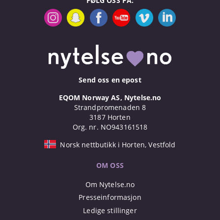
FØLG OSS PÅ:
Send oss en epost
EQOM Norway AS, Nytelse.no
Strandpromenaden 8
3187 Horten
Org. nr. NO943161518
Norsk nettbutikk i Horten, Vestfold
OM OSS
Om Nytelse.no
Presseinformasjon
Ledige stillinger