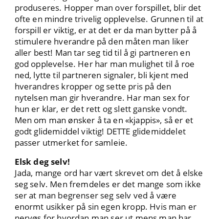
produseres. Hopper man over forspillet, blir det
ofte en mindre trivelig opplevelse. Grunnen til at
forspill er viktig, er at det er da man bytter på å
stimulere hverandre på den måten man liker
aller best! Man tar seg tid til å gi partneren en
god opplevelse. Her har man mulighet til å roe
ned, lytte til partneren signaler, bli kjent med
hverandres kropper og sette pris på den
nytelsen man gir hverandre. Har man sex for
hun er klar, er det rett og slett ganske vondt.
Men om man ønsker å ta en «kjappis», så er et
godt glidemiddel viktig! DETTE glidemiddelet
passer utmerket for samleie.
Elsk deg selv!
Jada, mange ord har vært skrevet om det å elske
seg selv. Men fremdeles er det mange som ikke
ser at man begrenser seg selv ved å være
enormt usikker på sin egen kropp. Hvis man er
nervøs for hvordan man ser ut mens man har