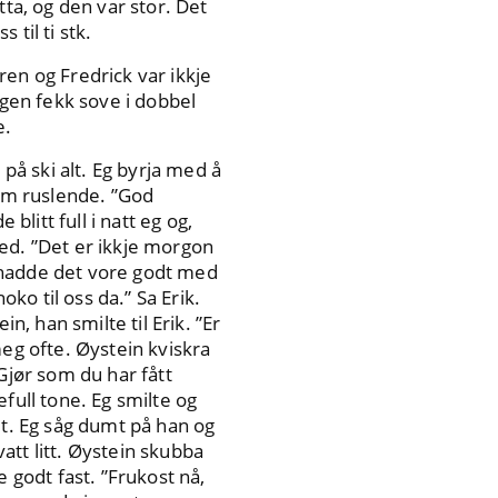
ytta, og den var stor. Det
til ti stk.
aren og Fredrick var ikkje
ngen fekk sove i dobbel
e.
 på ski alt. Eg byrja med å
kom ruslende. ”God
blitt full i natt eg og,
 ned. ”Det er ikkje morgon
nå hadde det vore godt med
oko til oss da.” Sa Erik.
n, han smilte til Erik. ”Er
meg ofte. Øystein kviskra
Gjør som du har fått
full tone. Eg smilte og
mt. Eg såg dumt på han og
att litt. Øystein skubba
godt fast. ”Frukost nå,