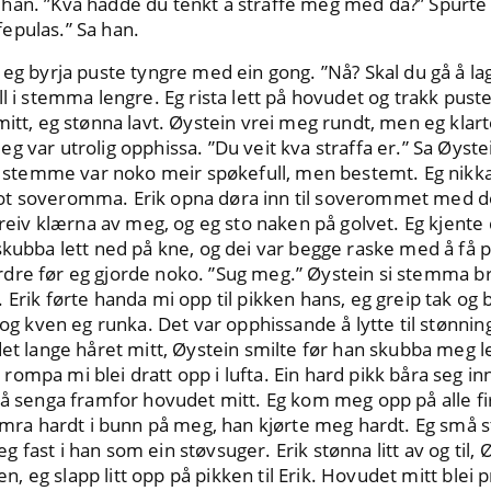
” Sa han. ”Kva hadde du tenkt å straffe meg med da?” Spur
epulas.” Sa han.
eg byrja puste tyngre med ein gong. ”Nå? Skal du gå å lage
l i stemma lengre. Eg rista lett på hovudet og trakk puste
mitt, eg stønna lavt. Øystein vrei meg rundt, men eg klart
 var utrolig opphissa. ”Du veit kva straffa er.” Sa Øystei
si stemme var noko meir spøkefull, men bestemt. Eg nikka 
t soveromma. Erik opna døra inn til soverommet med dob
 reiv klærna av meg, og eg sto naken på golvet. Eg kjente de
skubba lett ned på kne, og dei var begge raske med å få p
n ordre før eg gjorde noko. ”Sug meg.” Øystein si stemma br
Erik førte handa mi opp til pikken hans, eg greip tak og b
 og kven eg runka. Det var opphissande å lytte til stønnin
det lange håret mitt, Øystein smilte før han skubba meg l
mpa mi blei dratt opp i lufta. Ein hard pikk båra seg inn 
på senga framfor hovudet mitt. Eg kom meg opp på alle fir
hamra hardt i bunn på meg, han kjørte meg hardt. Eg små s
fast i han som ein støvsuger. Erik stønna litt av og til, Øy
ven, eg slapp litt opp på pikken til Erik. Hovudet mitt blei