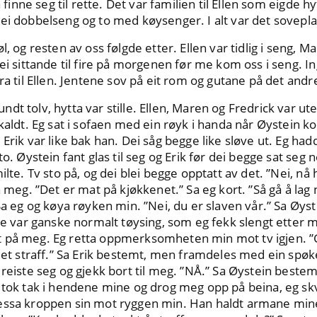
å finne seg til rette. Det var familien til Ellen som eigde h
i dobbelseng og to med køysenger. I alt var det soveplass 
l, og resten av oss følgde etter. Ellen var tidlig i seng, M
lei sittande til fire på morgenen før me kom oss i seng. I
ra til Ellen. Jentene sov på eit rom og gutane på det andr
t tolv, hytta var stille. Ellen, Maren og Fredrick var ute
 kaldt. Eg sat i sofaen med ein røyk i handa når Øystein 
rik var like bak han. Dei såg begge like sløve ut. Eg hadde 
to. Øystein fant glas til seg og Erik før dei begge sat seg
milte. Tv sto på, og dei blei begge opptatt av det. ”Nei, 
å meg. ”Det er mat på kjøkkenet.” Sa eg kort. ”Så gå å lag n
Sa eg og køya røyken min. ”Nei, du er slaven vår.” Sa Øystei
tte var ganske normalt tøysing, som eg fekk slengt etter 
 litt på meg. Eg retta oppmerksomheten min mot tv igjen. ”
 det straff.” Sa Erik bestemt, men framdeles med ein spøke
 reiste seg og gjekk bort til meg. ”NÅ.” Sa Øystein beste
 tok tak i hendene mine og drog meg opp på beina, eg skv
essa kroppen sin mot ryggen min. Han haldt armane mine 