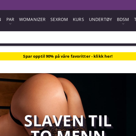
N
PAR
WOMANIZER
SEXROM
KURS
UNDERTØY
BDSM
Spar opptil 90% på våre favoritter - klikk her!
SLAVEN TIL
TO MENN