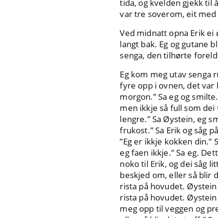
tida, og kvelden gjekk til 
var tre soverom, eit med e
Ved midnatt opna Erik ei ø
langt bak. Eg og gutane b
senga, den tilhørte foreld
Eg kom meg utav senga rund
fyre opp i ovnen, det var
morgon.” Sa eg og smilte. E
men ikkje så full som dei 
lengre.” Sa Øystein, eg s
frukost.” Sa Erik og såg p
”Eg er ikkje kokken din.” 
eg faen ikkje.” Sa eg. De
noko til Erik, og dei såg
beskjed om, eller så blir
rista på hovudet. Øystein
rista på hovudet. Øystein
meg opp til veggen og pr