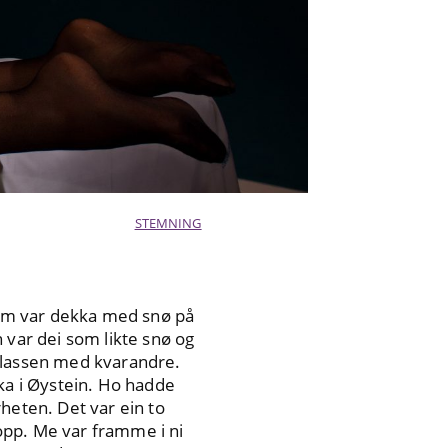
STEMNING
 som var dekka med snø på
en var dei som likte snø og
i klassen med kvarandre.
ska i Øystein. Ho hadde
heten. Det var ein to
 opp. Me var framme i ni