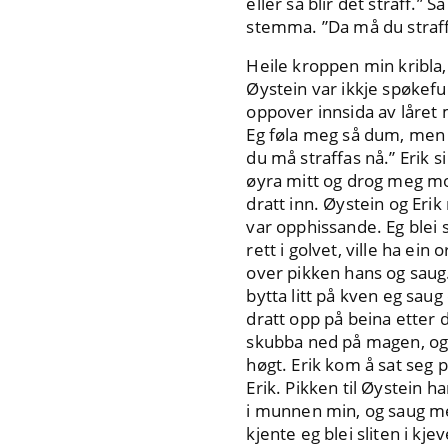
eller så blir det straff.
stemma. ”Da må du straff
Heile kroppen min kribla, 
Øystein var ikkje spøkeful
oppover innsida av låret 
Eg føla meg så dum, men eg
du må straffas nå.” Erik 
øyra mitt og drog meg mo
dratt inn. Øystein og Erik
var opphissande. Eg blei 
rett i golvet, ville ha ei
over pikken hans og saug. 
bytta litt på kven eg saug
dratt opp på beina etter 
skubba ned på magen, og ro
høgt. Erik kom å sat seg 
Erik. Pikken til Øystein 
i munnen min, og saug meg 
kjente eg blei sliten i kje