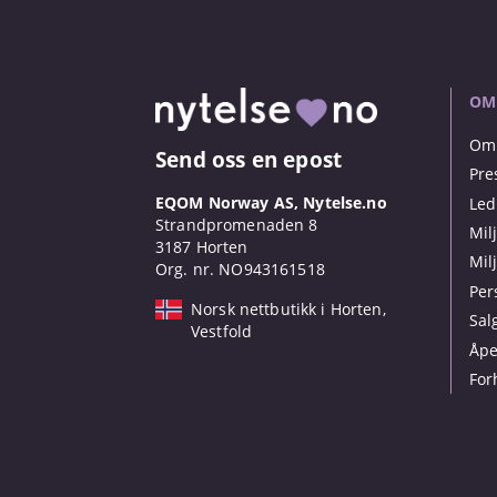
OM
Om 
Send oss en epost
Pre
EQOM Norway AS, Nytelse.no
Led
Strandpromenaden 8
Mil
3187 Horten
Mil
Org. nr. NO943161518
Per
Norsk nettbutikk i Horten,
Sal
Vestfold
Åpe
For