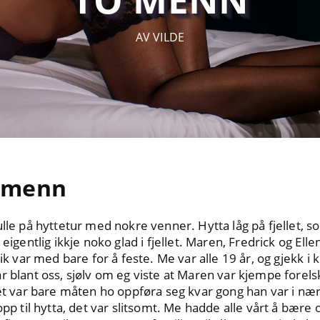
AV VILDE
o menn
ulle på hyttetur med nokre venner. Hytta låg på fjellet,
 eigentlig ikkje noko glad i fjellet. Maren, Fredrick og Ell
rik var med bare for å feste. Me var alle 19 år, og gjekk 
r blant oss, sjølv om eg viste at Maren var kjempe forel
det var bare måten ho oppføra seg kvar gong han var i nær
opp til hytta, det var slitsomt. Me hadde alle vårt å bære