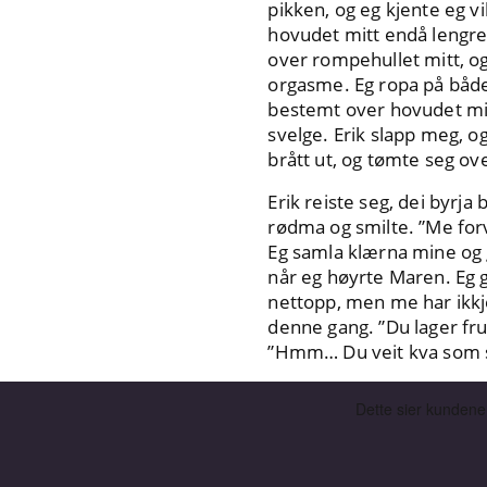
pikken, og eg kjente eg v
hovudet mitt endå lengre 
over rompehullet mitt, og 
orgasme. Eg ropa på både 
bestemt over hovudet mit
svelge. Erik slapp meg, o
brått ut, og tømte seg ov
Erik reiste seg, dei byrj
rødma og smilte. ”Me forve
Eg samla klærna mine og 
når eg høyrte Maren. Eg gj
nettopp, men me har ikkje
denne gang. ”Du lager fru
”Hmm… Du veit kva som skj