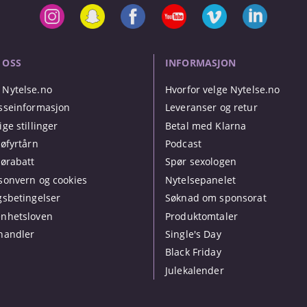
 OSS
INFORMASJON
Nytelse.no
Hvorfor velge Nytelse.no
sseinformasjon
Leveranser og retur
ige stillinger
Betal med Klarna
jøfyrtårn
Podcast
jørabatt
Spør sexologen
sonvern og cookies
Nytelsepanelet
gsbetingelser
Søknad om sponsorat
nhetsloven
Produktomtaler
handler
Single's Day
Black Friday
Julekalender