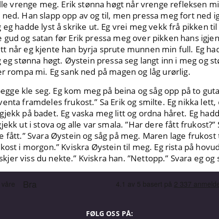
ille vrenge meg. Erik stønna høgt når vrenge refleksen m
ned. Han slapp opp av og til, men pressa meg fort ned igj
eg hadde lyst å skrike ut. Eg vrei meg vekk frå pikken til 
gud og satan før Erik pressa meg over pikken hans igjen. 
t når eg kjente han byrja sprute munnen min full. Eg had
g eg stønna høgt. Øystein pressa seg langt inn i meg og s
er rompa mi. Eg sank ned på magen og låg urørlig.
a begge kle seg. Eg kom meg på beina og såg opp på to gut
nta framdeles frukost.” Sa Erik og smilte. Eg nikka lett, 
gjekk på badet. Eg vaska meg litt og ordna håret. Eg had
ekk ut i stova og alle var smala. ”Har dere fått frukost?” 
 fått.” Svara Øystein og såg på meg. Maren lage frukost ti
kost i morgon.” Kviskra Øystein til meg. Eg rista på hovud
er viss du nekte.” Kviskra han. ”Nettopp.” Svara eg og 
FØLG OSS PÅ: