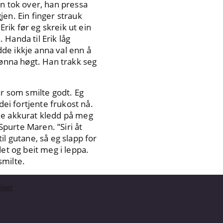
in tok over, han pressa
en. Ein finger strauk
Erik før eg skreik ut ein
Handa til Erik låg
de ikkje anna val enn å
tønna høgt. Han trakk seg
ar som smilte godt. Eg
dei fortjente frukost nå.
de akkurat kledd på meg
Spurte Maren. ”Siri åt
l gutane, så eg slapp for
et og beit meg i leppa.
smilte.