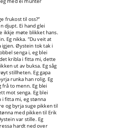
te eg med ei munter
 frukost til oss?”
n djupt. Ei hand glei
e ikkje møte blikket hans.
n. Eg nikka. ”Du veit at
igjen. Øystein tok tak i
bel senga i, eg blei
t kribla i fitta mi, dette
ikken ut av buksa. Eg såg
øyt stillheten. Eg gapa
yrja runka han rolig. Eg
g frå to menn. Eg blei
ett mot senga. Eg blei
i fitta mi, eg stønna
e og byrja suge pikken til
tønna med pikken til Erik
stein var stille. Eg
 pressa hardt ned over