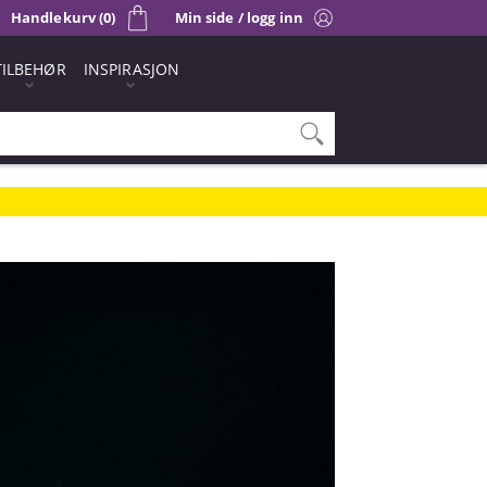
Handlekurv (0)
Min side / logg inn
TILBEHØR
INSPIRASJON