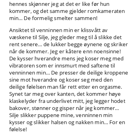
hennes skjønner jeg at det er like før hun
kommer, og det samme gjelder romkameraten
min… De formelig smelter sammen!
Ansiktet til venninnen min er klissvått av
væskene til Silje, jeg gleder meg til å slikke det
rent senere… de lukker begge øynene og skriker
når de kommer. Jeg er kåtere enn noensinne!
De kysser hverandre mens jeg koser meg med
vibratoren som er innsmurt med saftene til
venninnen min… De presser de deilige kroppene
sine mot hverandre og koser seg med den
deilige følelsen man får rett etter en orgasme.
Synet tar meg over kanten, det kommer høye
klaskelyder fra underlivet mitt, jeg legger hodet
bakover, stønner og gisper når jeg kommer…
Silje slikker puppene mine, venninnen min
kysser og slikker halsen og nakken min… For en
følelse!