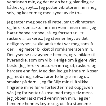
venninnen min, og det er en herlig blanding av
kåthet og spytt… Jeg putter vibratoren inn i meg
selv, og koser meg med synet av de to…
Jeg setter meg bedre til rette, tar ut vibratoren
og fører den sakte inn inn i venninnen min… Jeg
hører henne stønne, så jeg fortsetter, litt
raskere… raskere… Jeg stønner høyt av det
deilige synet, skulle ønske det var meg som lå
der… Jeg møter blikket til romkameraten min.
Det lyser sex av øynene hennes, og vi nikker til
hverandre, som om vi blir enige om å gjøre vårt
beste. Jeg fører vibratoren inn og ut, raskere og
hardere enn før. Med den ledige hånda mi koser
jeg med meg selv… fører to fingre inn og ut,
smaker på dem… Jeg får Silje min til å slikke
fingrene mine før vi fortsetter med oppgaven
vår. Jeg fortsetter å kose med meg selv mens
jeg jobber raskt med venninnen min. Jeg ser
hendene hennes knyte seg, ut i fra stønnene