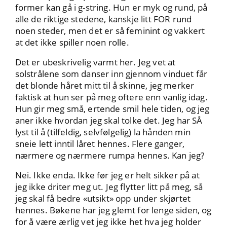
former kan gå i g-string. Hun er myk og rund, på
alle de riktige stedene, kanskje litt FOR rund
noen steder, men det er så feminint og vakkert
at det ikke spiller noen rolle.
Det er ubeskrivelig varmt her. Jeg vet at
solstrålene som danser inn gjennom vinduet får
det blonde håret mitt til å skinne, jeg merker
faktisk at hun ser på meg oftere enn vanlig idag.
Hun gir meg små, ertende smil hele tiden, og jeg
aner ikke hvordan jeg skal tolke det. Jeg har SÅ
lyst til å (tilfeldig, selvfølgelig) la hånden min
sneie lett inntil låret hennes. Flere ganger,
nærmere og nærmere rumpa hennes. Kan jeg?
Nei. Ikke enda. Ikke før jeg er helt sikker på at
jeg ikke driter meg ut. Jeg flytter litt på meg, så
jeg skal få bedre «utsikt» opp under skjørtet
hennes. Bøkene har jeg glemt for lenge siden, og
for å være ærlig vet jeg ikke het hva jeg holder