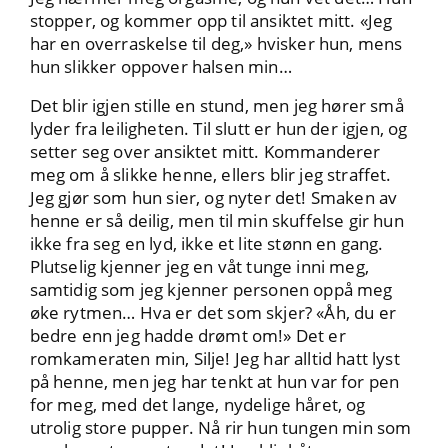
stopper, og kommer opp til ansiktet mitt. «Jeg
har en overraskelse til deg,» hvisker hun, mens
hun slikker oppover halsen min…
Det blir igjen stille en stund, men jeg hører små
lyder fra leiligheten. Til slutt er hun der igjen, og
setter seg over ansiktet mitt. Kommanderer
meg om å slikke henne, ellers blir jeg straffet.
Jeg gjør som hun sier, og nyter det! Smaken av
henne er så deilig, men til min skuffelse gir hun
ikke fra seg en lyd, ikke et lite stønn en gang.
Plutselig kjenner jeg en våt tunge inni meg,
samtidig som jeg kjenner personen oppå meg
øke rytmen… Hva er det som skjer? «Åh, du er
bedre enn jeg hadde drømt om!» Det er
romkameraten min, Silje! Jeg har alltid hatt lyst
på henne, men jeg har tenkt at hun var for pen
for meg, med det lange, nydelige håret, og
utrolig store pupper. Nå rir hun tungen min som