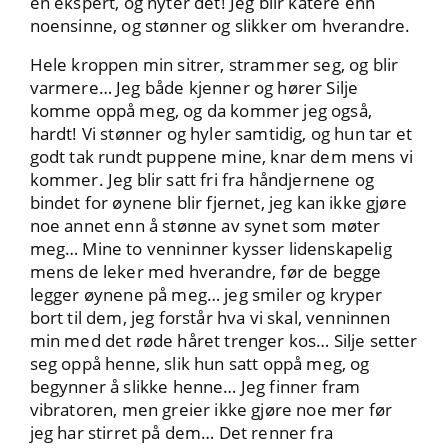
en ekspert, og nyter det! Jeg blir kåtere enn
noensinne, og stønner og slikker om hverandre.
Hele kroppen min sitrer, strammer seg, og blir
varmere… Jeg både kjenner og hører Silje
komme oppå meg, og da kommer jeg også,
hardt! Vi stønner og hyler samtidig, og hun tar et
godt tak rundt puppene mine, knar dem mens vi
kommer. Jeg blir satt fri fra håndjernene og
bindet for øynene blir fjernet, jeg kan ikke gjøre
noe annet enn å stønne av synet som møter
meg… Mine to venninner kysser lidenskapelig
mens de leker med hverandre, før de begge
legger øynene på meg… jeg smiler og kryper
bort til dem, jeg forstår hva vi skal, venninnen
min med det røde håret trenger kos… Silje setter
seg oppå henne, slik hun satt oppå meg, og
begynner å slikke henne… Jeg finner fram
vibratoren, men greier ikke gjøre noe mer før
jeg har stirret på dem… Det renner fra