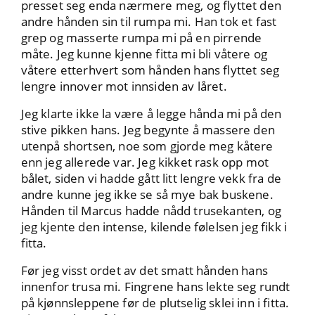
presset seg enda nærmere meg, og flyttet den
andre hånden sin til rumpa mi. Han tok et fast
grep og masserte rumpa mi på en pirrende
måte. Jeg kunne kjenne fitta mi bli våtere og
våtere etterhvert som hånden hans flyttet seg
lengre innover mot innsiden av låret.
Jeg klarte ikke la være å legge hånda mi på den
stive pikken hans. Jeg begynte å massere den
utenpå shortsen, noe som gjorde meg kåtere
enn jeg allerede var. Jeg kikket rask opp mot
bålet, siden vi hadde gått litt lengre vekk fra de
andre kunne jeg ikke se så mye bak buskene.
Hånden til Marcus hadde nådd trusekanten, og
jeg kjente den intense, kilende følelsen jeg fikk i
fitta.
Før jeg visst ordet av det smatt hånden hans
innenfor trusa mi. Fingrene hans lekte seg rundt
på kjønnsleppene før de plutselig sklei inn i fitta.