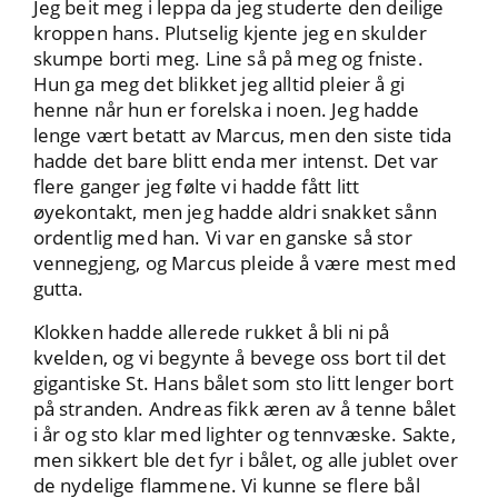
Jeg beit meg i leppa da jeg studerte den deilige
kroppen hans. Plutselig kjente jeg en skulder
skumpe borti meg. Line så på meg og fniste.
Hun ga meg det blikket jeg alltid pleier å gi
henne når hun er forelska i noen. Jeg hadde
lenge vært betatt av Marcus, men den siste tida
hadde det bare blitt enda mer intenst. Det var
flere ganger jeg følte vi hadde fått litt
øyekontakt, men jeg hadde aldri snakket sånn
ordentlig med han. Vi var en ganske så stor
vennegjeng, og Marcus pleide å være mest med
gutta.
Klokken hadde allerede rukket å bli ni på
kvelden, og vi begynte å bevege oss bort til det
gigantiske St. Hans bålet som sto litt lenger bort
på stranden. Andreas fikk æren av å tenne bålet
i år og sto klar med lighter og tennvæske. Sakte,
men sikkert ble det fyr i bålet, og alle jublet over
de nydelige flammene. Vi kunne se flere bål