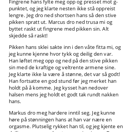
Fingrene hans fylte meg opp og presset mot g-
punktet, og jeg klarte nesten ikke stå oppreist
lengre. Jeg dro ned shortsen hans så den stive
pikken spratt ut. Marcus dro ned trusa mi og
byttet raskt ut fingrene med pikken sin. Alt
skjedde så raskt!
Pikken hans sklei sakte inn i den våte fitta mi, og
jeg kunne kjenne hvor tykk og deilig den var.
Han løftet meg opp og ned på den stive pikken
sin med de kraftige og veltrente armene sine.
Jeg klarte ikke la være å stønne, det var så godt!
Han fortsatte en god stund før jeg merket han
holdt på å komme. Jeg kysset han nedover
halsen mens jeg holdt et godt tak rundt nakken
hans.
Markus dro meg hardere inntil seg. Jeg kunne
høre på stønningen hans at han var nære en
orgasme. Plutselig rykket han til, og jeg kjente en