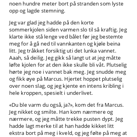
noen hundre meter bort på stranden som lyste
opp og lagde stemning.
Jeg var glad jeg hadde på den korte
sommerkjolen siden varmen slo til så kraftig. Jeg
klarte ikke stå lenge ved bålet før jeg bestemte
meg for å gå ned til vannkanten og kjøle beina
litt. Jeg tråkket forsiktig uti det lunka vannet.
Aaah, så deilig. Jeg gikk så langt ut at jeg måtte
løfte kjolen for at den ikke skulle bli våt. Plutselig
hørte jeg noe i vannet bak meg. Jeg snudde meg
og fikk øye på Marcus. Hjertet hoppet plutselig
over noen slag, og jeg kjente en intens kribling i
hele kroppen, spesielt i underlivet.
«Du ble varm du også, ja?», kom det fra Marcus.
Jeg nikket og smilte. Han kom nærmere og
nærmere, og jeg måtte trekke pusten dypt. Jeg
hadde lagt merke til at han hadde kikket litt
ekstra bort på meg i kveld, og jeg følte på meg at