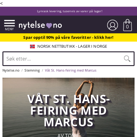
<
Lynrask levering, tusenvis av varer på lager!
0
Spar opptil 90% på våre favoritter - klikk her!
NORSK NETTBUTIKK - LAGER I NORGE
Nytelse.no
Stemning
Våt St. Hans-feiring med Marcus
VÅT ST. HANS-
FEIRING MED
MARCUS
AV TONJE