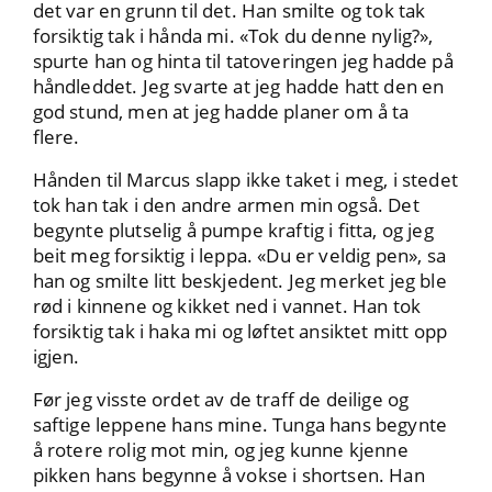
det var en grunn til det. Han smilte og tok tak
forsiktig tak i hånda mi. «Tok du denne nylig?»,
spurte han og hinta til tatoveringen jeg hadde på
håndleddet. Jeg svarte at jeg hadde hatt den en
god stund, men at jeg hadde planer om å ta
flere.
Hånden til Marcus slapp ikke taket i meg, i stedet
tok han tak i den andre armen min også. Det
begynte plutselig å pumpe kraftig i fitta, og jeg
beit meg forsiktig i leppa. «Du er veldig pen», sa
han og smilte litt beskjedent. Jeg merket jeg ble
rød i kinnene og kikket ned i vannet. Han tok
forsiktig tak i haka mi og løftet ansiktet mitt opp
igjen.
Før jeg visste ordet av de traff de deilige og
saftige leppene hans mine. Tunga hans begynte
å rotere rolig mot min, og jeg kunne kjenne
pikken hans begynne å vokse i shortsen. Han