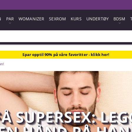
N
PAR
WOMANIZER
SEXROM
KURS
UNDERTØY
BDSM
Spar opptil 90% på våre favoritter - klikk her!
an!
FÅ SUPERSEX: LEG
EN HÅND PÅ HAN