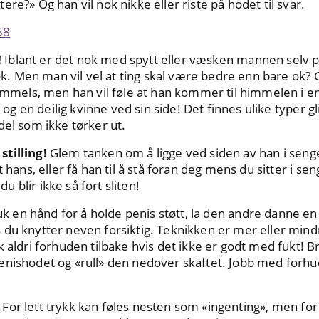
re?» Og han vil nok nikke eller riste på hodet til svar.
!
Iblant er det nok med spytt eller væsken mannen selv p
 ok. Men man vil vel at ting skal være bedre enn bare ok? 
himmels, men han vil føle at han kommer til himmelen i en
tv og en deilig kvinne ved sin side! Det finnes ulike typer 
del som ikke tørker ut.
tilling!
Glem tanken om å ligge ved siden av han i sengen
t hans, eller få han til å stå foran deg mens du sitter i 
 blir ikke så fort sliten!
k en hånd for å holde penis støtt, la den andre danne en
 du knytter neven forsiktig. Teknikken er mer eller mi
k aldri forhuden tilbake hvis det ikke er godt med fukt!
nishodet og «rull» den nedover skaftet. Jobb med forhude
For lett trykk kan føles nesten som «ingenting», men for 