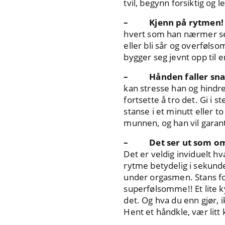
tvil, begynn forsiktig og
– Kjenn på rytmen!
hvert som han nærmer seg
eller bli sår og overføl
bygger seg jevnt opp til e
– Hånden faller snart
kan stresse han og hindre
fortsette å tro det. Gi i 
stanse i et minutt eller t
munnen, og han vil garanter
– Det ser ut som om h
Det er veldig inviduelt hv
rytme betydelig i sekunde
under orgasmen. Stans fo
superfølsomme!! Et lite ky
det. Og hva du enn gjør, 
Hent et håndkle, vær litt 