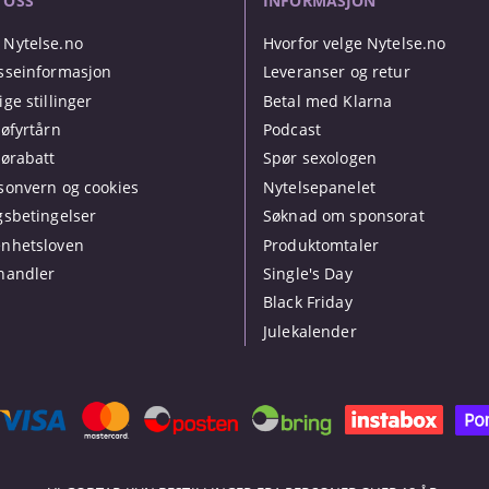
 OSS
INFORMASJON
Nytelse.no
Hvorfor velge Nytelse.no
sseinformasjon
Leveranser og retur
ige stillinger
Betal med Klarna
jøfyrtårn
Podcast
jørabatt
Spør sexologen
sonvern og cookies
Nytelsepanelet
gsbetingelser
Søknad om sponsorat
nhetsloven
Produktomtaler
handler
Single's Day
Black Friday
Julekalender