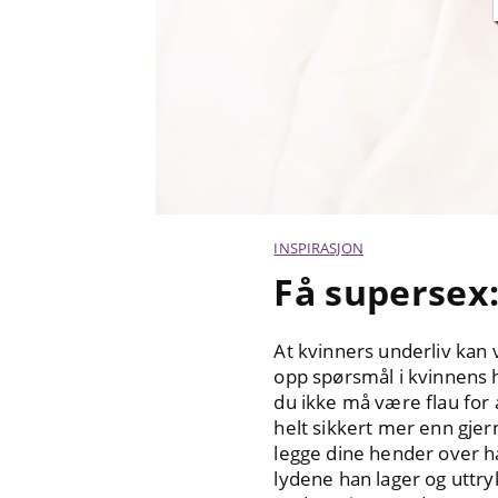
INSPIRASJON
Få supersex:
At kvinners underliv kan v
opp spørsmål i kvinnens h
du ikke må være flau for
helt sikkert mer enn gjern
legge dine hender over han
lydene han lager og uttry