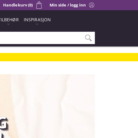
Handlekurv (0)
Min side / logg inn
TILBEHØR
INSPIRASJON
G
!