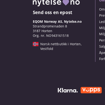
OM
Om 
Send oss en epost
Pre
EQOM Norway AS, Nytelse.no
Led
Strandpromenaden 8
Mil
3187 Horten
Mil
Org. nr. NO943161518
Per
Norsk nettbutikk i Horten,
Sal
Vestfold
Åpe
For