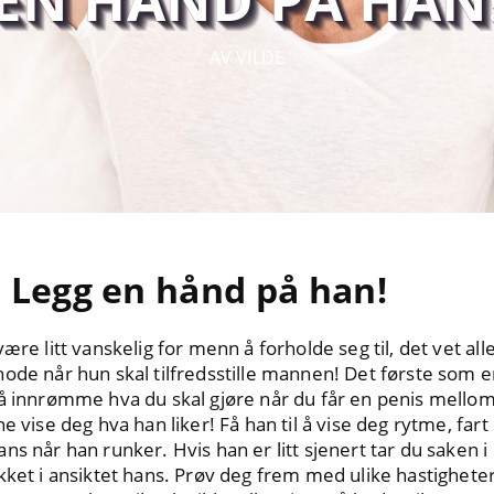
AV VILDE
 Legg en hånd på han!
ære litt vanskelig for menn å forholde seg til, det vet a
ode når hun skal tilfredsstille mannen! Det første som er 
 å innrømme hva du skal gjøre når du får en penis mell
e vise deg hva han liker! Få han til å vise deg rytme, fart
s når han runker. Hvis han er litt sjenert tar du saken i 
kket i ansiktet hans. Prøv deg frem med ulike hastigheter 