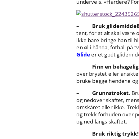
underveis. «Hardere? Forte
– Bruk glidemiddel
tent, for at alt skal være
ikke bare bringe han til 
en øl i hånda, fotball på 
Glide
er et godt glidemid
– Finn en behagelig s
over brystet eller ansikte
bruke begge hendene og du
– Grunnstrøket.
Bru
og nedover skaftet, mens
omskåret eller ikke. Trek
og trekk forhuden over pe
og ned langs skaftet.
– Bruk riktig trykk!