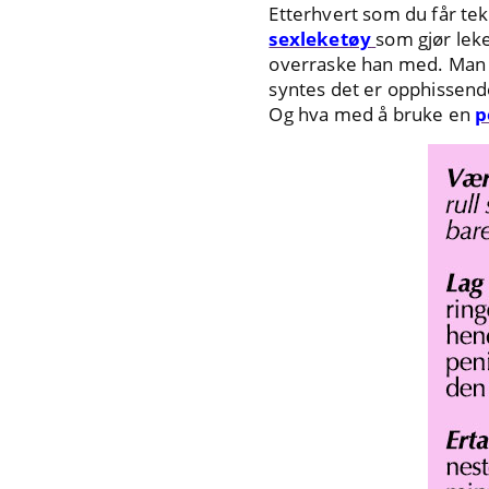
Etterhvert som du får teke
sexleketøy
som gjør lek
overraske han med. Man k
syntes det er opphissen
Og hva med å bruke en
p