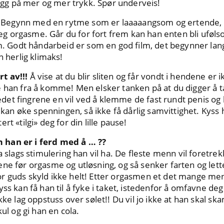
 legg på mer og mer trykk. Spør underveis!
Begynn med en rytme som er laaaaangsom og ertende, og
 orgasme. Går du for fort frem kan han enten bli ufølso
som. Godt håndarbeid er som en god film, det begynner l
n herlig klimaks!
 av!!!
Å vise at du blir sliten og får vondt i hendene er i
 han fra å komme! Men elsker tanken på at du digger å ta
stedet fingrene en vil ved å klemme de fast rundt penis og
o kan øke spenningen, så ikke få dårlig samvittighet. Kyss h
t «tilgi» deg for din lille pause!
an er i ferd med å … ??
a slags stimulering han vil ha. De fleste menn vil foretre
ne før orgasme og utløsning, og så senker farten og lette
r guds skyld ikke helt! Etter orgasmen et det mange m
ss kan få han til å fyke i taket, istedenfor å omfavne de
ikke lag oppstuss over sølet!! Du vil jo ikke at han skal 
kul og gi han en cola.