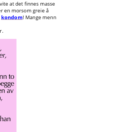
 vite at det finnes masse
 er en morsom greie å
n
kondom
! Mange menn
r.