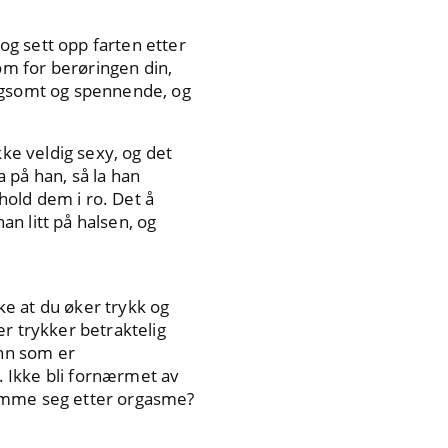
 sett opp farten etter
m for berøringen din,
angsomt og spennende, og
kke veldig sexy, og det
 på han, så la han
 hold dem i ro. Det å
an litt på halsen, og
kke at du øker trykk og
r trykker betraktelig
enn som er
g. Ikke bli fornærmet av
skamme seg etter orgasme?