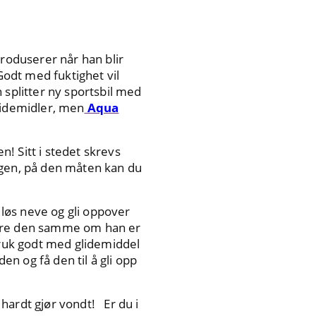
roduserer når han blir
Godt med fuktighet vil
 splitter ny sportsbil med
glidemidler, men
Aqua
! Sitt i stedet skrevs
sengen, på den måten kan du
 løs neve og gli oppover
ndre den samme om han er
 Bruk godt med glidemiddel
n og få den til å gli opp
hardt gjør vondt! Er du i