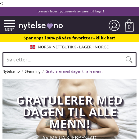
<
Lynrask levering, tusenvis av varer på lager!
0
Spar opptil 90% på våre favoritter - klikk her!
NORSK NETTBUTIKK - LAGER I NORGE
Nytelse.no
Stemning
Gratulerer med dagen til alle menn!
GRATULERER MED
DAGEN TIL ALLE
MENN!
AV MARIA K. EBBESTAD