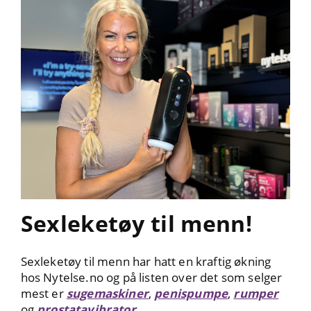
Sexleketøy til menn!
Sexleketøy til menn har hatt en kraftig økning
hos Nytelse.no og på listen over det som selger
mest er
sugemaskiner
,
penispumpe
,
rumper
og
prostatavibrator
.