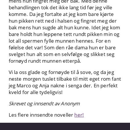
mens hun fingret meg der bak. Med denne
behandlingen tok det ikke lang tid før jeg ville
komme. Da jeg fortalte at jeg kom bare kjørte
hun pikken rett ned i halsen og fingret meg der
bak mens hun sugde alt hun kunne. Idet jeg kom
bare holdt hun leppene tett rundt pikken min og
lot all spermen fylle munnen hennes. For en
følelse det var! Som den råe dama hun er bare
svelget hun alt som en selvfølge og slikket seg
fornøyd rundt munnen etterpå.
Vi la oss glade og fornøyde til å sove, og da jeg
neste morgen tuslet tilbake til mitt eget rom fant
jeg Marco og Anja nakne i senga der. En perfekt
kveld for alle tydeligvis!
Skrevet og innsendt av Anonym
Les flere innsendte noveller
her!