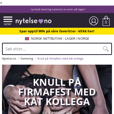
<
Lynrask levering, tusenvis av varer på lager!
0
Spar opptil 90% på våre favoritter - klikk her!
NORSK NETTBUTIKK - LAGER I NORGE
Nytelse.no
Stemning
Knull på firmafest med kåt kollega
KNULL PÅ
FIRMAFEST MED
KÅT KOLLEGA
AV KASSANDRA