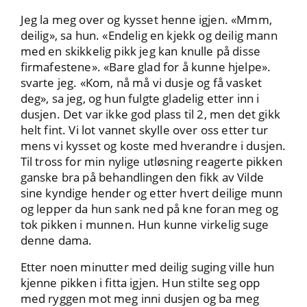
Jeg la meg over og kysset henne igjen. «Mmm,
deilig», sa hun. «Endelig en kjekk og deilig mann
med en skikkelig pikk jeg kan knulle på disse
firmafestene». «Bare glad for å kunne hjelpe».
svarte jeg. «Kom, nå må vi dusje og få vasket
deg», sa jeg, og hun fulgte gladelig etter inn i
dusjen. Det var ikke god plass til 2, men det gikk
helt fint. Vi lot vannet skylle over oss etter tur
mens vi kysset og koste med hverandre i dusjen.
Til tross for min nylige utløsning reagerte pikken
ganske bra på behandlingen den fikk av Vilde
sine kyndige hender og etter hvert deilige munn
og lepper da hun sank ned på kne foran meg og
tok pikken i munnen. Hun kunne virkelig suge
denne dama.
Etter noen minutter med deilig suging ville hun
kjenne pikken i fitta igjen. Hun stilte seg opp
med ryggen mot meg inni dusjen og ba meg