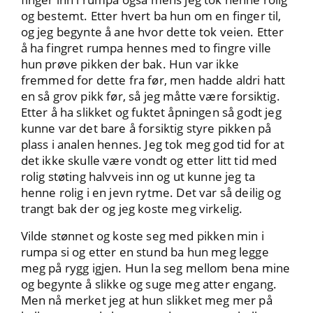
og bestemt. Etter hvert ba hun om en finger til,
og jeg begynte å ane hvor dette tok veien. Etter
å ha fingret rumpa hennes med to fingre ville
hun prøve pikken der bak. Hun var ikke
fremmed for dette fra før, men hadde aldri hatt
en så grov pikk før, så jeg måtte være forsiktig.
Etter å ha slikket og fuktet åpningen så godt jeg
kunne var det bare å forsiktig styre pikken på
plass i analen hennes. Jeg tok meg god tid for at
det ikke skulle være vondt og etter litt tid med
rolig støting halvveis inn og ut kunne jeg ta
henne rolig i en jevn rytme. Det var så deilig og
trangt bak der og jeg koste meg virkelig.
Vilde stønnet og koste seg med pikken min i
rumpa si og etter en stund ba hun meg legge
meg på rygg igjen. Hun la seg mellom bena mine
og begynte å slikke og suge meg atter engang.
Men nå merket jeg at hun slikket meg mer på