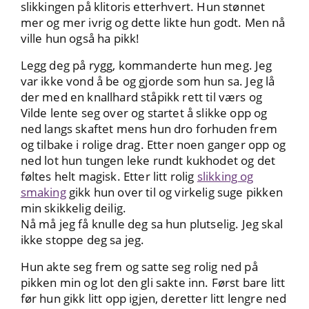
slikkingen på klitoris etterhvert. Hun stønnet
mer og mer ivrig og dette likte hun godt. Men nå
ville hun også ha pikk!
Legg deg på rygg, kommanderte hun meg. Jeg
var ikke vond å be og gjorde som hun sa. Jeg lå
der med en knallhard ståpikk rett til værs og
Vilde lente seg over og startet å slikke opp og
ned langs skaftet mens hun dro forhuden frem
og tilbake i rolige drag. Etter noen ganger opp og
ned lot hun tungen leke rundt kukhodet og det
føltes helt magisk. Etter litt rolig
slikking og
smaking
gikk hun over til og virkelig suge pikken
min skikkelig deilig.
Nå må jeg få knulle deg sa hun plutselig. Jeg skal
ikke stoppe deg sa jeg.
Hun akte seg frem og satte seg rolig ned på
pikken min og lot den gli sakte inn. Først bare litt
før hun gikk litt opp igjen, deretter litt lengre ned