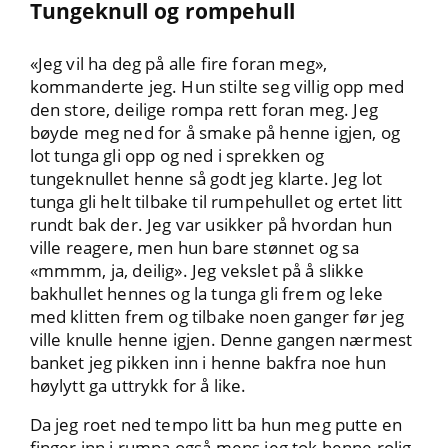
Tungeknull og rompehull
«Jeg vil ha deg på alle fire foran meg»,
kommanderte jeg. Hun stilte seg villig opp med
den store, deilige rompa rett foran meg. Jeg
bøyde meg ned for å smake på henne igjen, og
lot tunga gli opp og ned i sprekken og
tungeknullet henne så godt jeg klarte. Jeg lot
tunga gli helt tilbake til rumpehullet og ertet litt
rundt bak der. Jeg var usikker på hvordan hun
ville reagere, men hun bare stønnet og sa
«mmmm, ja, deilig». Jeg vekslet på å slikke
bakhullet hennes og la tunga gli frem og leke
med klitten frem og tilbake noen ganger før jeg
ville knulle henne igjen. Denne gangen nærmest
banket jeg pikken inn i henne bakfra noe hun
høylytt ga uttrykk for å like.
Da jeg roet ned tempo litt ba hun meg putte en
finger inn i rumpa også mens jeg tok henne rolig