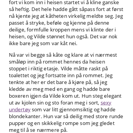
fort vi kom inn i heisen startet vi å kline ganske
så heftig. Det hele hadde gått såpass fort at først
nå kjente jeg at kåtheten virkelig meldte seg. Jeg
passet å stryke, beføle og kjenne på denne
deilige, formfulle kroppen mens vi klinte der i
heisen, og Vilde stønnet hun også. Det var nok
ikke bare jeg som var kåt nei.
Nå var vi begge så kåte og klare at vi nærmest
småløp inn på rommet hennes da heisen
stoppet i riktig etasje. Vilde måtte raskt på
toalettet og jeg fortsatte inn på rommet. Jeg
tenkte at her er det bare å kjøre på, så jeg
kledde av meg med en gang og hadde bare
boxeren igjen da Vilde kom ut. Hun steg elegant
ut av kjolen sin og sto foran meg i sort,
sexy
undertøy
som var litt gjennomsiktig og hadde
blondekanter. Hun var så deilig med store runde
pupper og en skikkelig rompe som jeg gledet
meg til å se nærmere på.