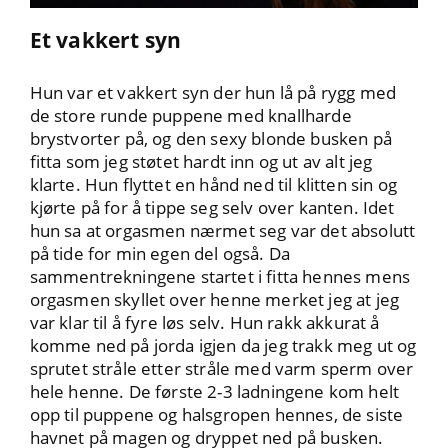
Et vakkert syn
Hun var et vakkert syn der hun lå på rygg med
de store runde puppene med knallharde
brystvorter på, og den sexy blonde busken på
fitta som jeg støtet hardt inn og ut av alt jeg
klarte. Hun flyttet en hånd ned til klitten sin og
kjørte på for å tippe seg selv over kanten. Idet
hun sa at orgasmen nærmet seg var det absolutt
på tide for min egen del også. Da
sammentrekningene startet i fitta hennes mens
orgasmen skyllet over henne merket jeg at jeg
var klar til å fyre løs selv. Hun rakk akkurat å
komme ned på jorda igjen da jeg trakk meg ut og
sprutet stråle etter stråle med varm sperm over
hele henne. De første 2-3 ladningene kom helt
opp til puppene og halsgropen hennes, de siste
havnet på magen og dryppet ned på busken.