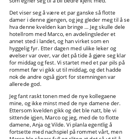
som egner seg til å bli bedre kjent med.
Det viser seg å være et par ganske så flotte
damer i denne gjengen, og jeg gleder meg til å se
hva denne kvelden kan bringe … Jeg skulle dele
hotellrom med Marco, en avdelingsleder et
annet sted i landet, og han virket som en
hyggelig fyr. Etter dagen med ulike leker og
øvelser var over, var det på tide å gjøre seg klar
for middag og fest. Vi startet med et par pils på
rommet før vi gikk ut til middag, og det hadde
nok de andre også gjort for stemningen var
allerede god.
Jeg fant raskt tonen med de nye kollegaene
mine, og ikke minst med de nye damene der.
Ettersom kvelden gikk og det ble natt, ble vi
sittende igjen, Marco og jeg, med de to flotte
damene, Anja og Vilde. Vi planla egentlig å
fortsette med nachspiel på rommet vårt, men
Marco ble såpass full og sliten at det så ut til å