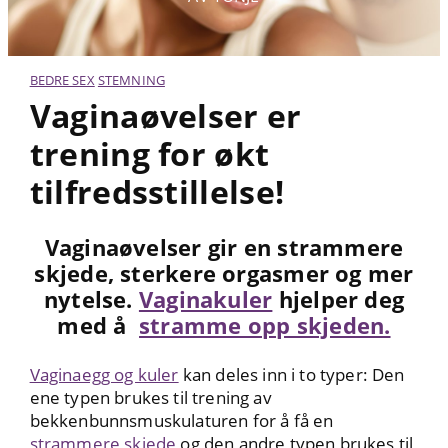
BEDRE SEX
STEMNING
Vaginaøvelser er
trening for økt
tilfredsstillelse!
Vaginaøvelser gir en strammere
skjede, sterkere orgasmer og mer
nytelse.
Vaginakuler
hjelper deg
med å
stramme opp skjeden.
Vaginaegg og kuler
kan deles inn i to typer: Den
ene typen brukes til trening av
bekkenbunnsmuskulaturen for å få en
strammere skjede
og den andre typen brukes til