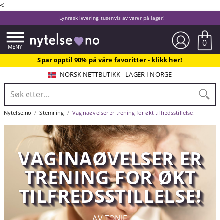
<
Lynrask levering, tusenvis av varer på lager!
0
Spar opptil 90% på våre favoritter - klikk her!
NORSK NETTBUTIKK - LAGER I NORGE
Nytelse.no
Stemning
Vaginaøvelser er trening for økt tilfredsstillelse!
VAGINAØVELSER ER
TRENING FOR ØKT
TILFREDSSTILLELSE!
AV TONJE