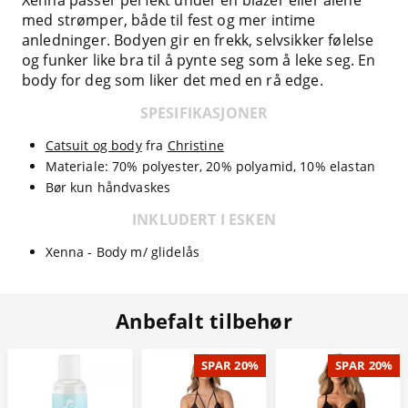
Xenna passer perfekt under en blazer eller alene
med strømper, både til fest og mer intime
anledninger. Bodyen gir en frekk, selvsikker følelse
og funker like bra til å pynte seg som å leke seg. En
body for deg som liker det med en rå edge.
SPESIFIKASJONER
Catsuit og body
fra
Christine
Materiale: 70% polyester, 20% polyamid, 10% elastan
Bør kun håndvaskes
INKLUDERT I ESKEN
Xenna - Body m/ glidelås
Anbefalt tilbehør
SPAR 20%
SPAR 20%