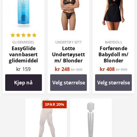
GLIDEMIDDEL
UNDERTØY SETT
BABYDOLL
EasyGlide
Lotte
Forførende
vannbasert
Undertøysett
Babydoll m/
glidemiddel
m/ Blonder
Blonder
150 ml
kr 159
kr 248
kr 408
kr 309
kr 509
Kjøp nå
Velg størrelse
Velg størrelse
SPAR 20%