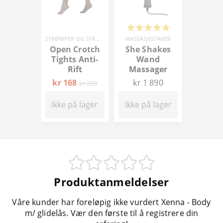
STRØMPER OG STRØMPEBUKSER
MASSASJESTAVER
Open Crotch
She Shakes
Tights Anti-
Wand
Rift
Massager
kr 168
kr 1 890
kr 209
Ikke på lager
Ikke på lager
Produktanmeldelser
Våre kunder har foreløpig ikke vurdert Xenna - Body
m/ glidelås. Vær den første til å registrere din