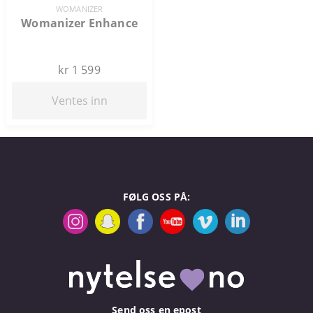
WOMANIZER
Womanizer Enhance
kr 1 599
Ventes inn
FØLG OSS PÅ:
Send oss en epost