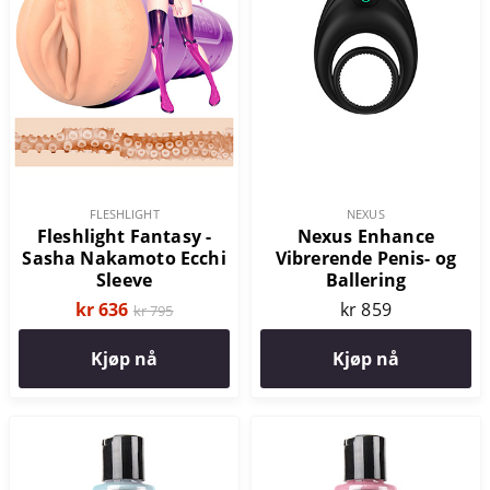
FLESHLIGHT
NEXUS
Fleshlight Fantasy -
Nexus Enhance
Sasha Nakamoto Ecchi
Vibrerende Penis- og
Sleeve
Ballering
kr 636
kr 859
kr 795
Kjøp nå
Kjøp nå