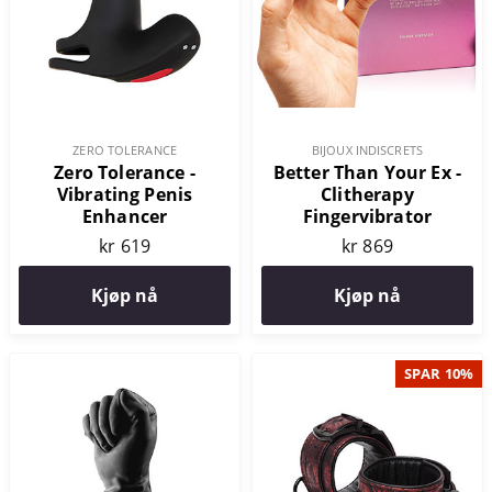
ZERO TOLERANCE
BIJOUX INDISCRETS
Zero Tolerance -
Better Than Your Ex -
Vibrating Penis
Clitherapy
Enhancer
Fingervibrator
kr 619
kr 869
Kjøp nå
Kjøp nå
SPAR 10%