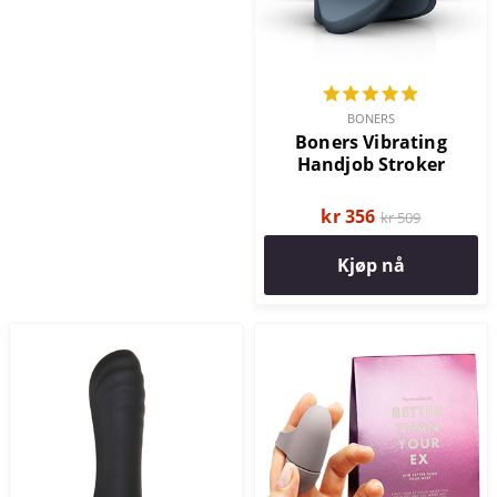
BONERS
Boners Vibrating
Handjob Stroker
kr 356
kr 509
Kjøp nå