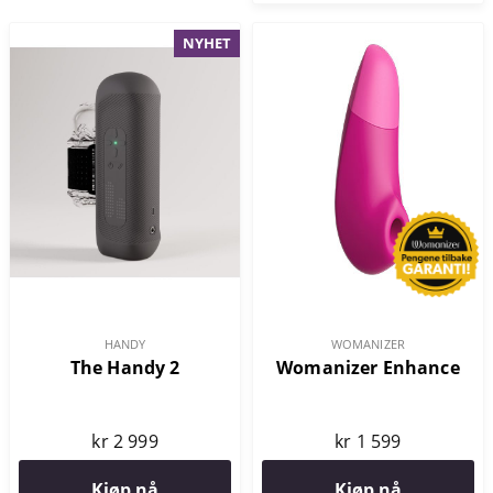
NYHET
HANDY
WOMANIZER
The Handy 2
Womanizer Enhance
kr 2 999
kr 1 599
Kjøp nå
Kjøp nå