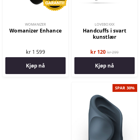
LOVEBOXXX
WOMANIZER
Handcuffs i svart
Womanizer Enhance
kunstlær
kr 120
kr 1 599
kr 299
Kjøp nå
Kjøp nå
SPAR 30%