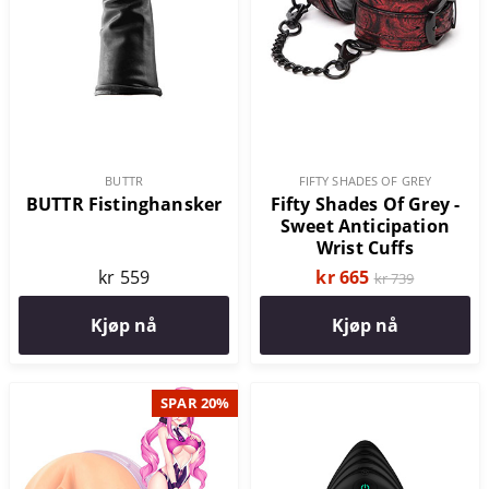
BUTTR
FIFTY SHADES OF GREY
BUTTR Fistinghansker
Fifty Shades Of Grey -
Sweet Anticipation
Wrist Cuffs
kr 559
kr 665
kr 739
Kjøp nå
Kjøp nå
SPAR 20%