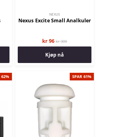
NEXUS
s
Nexus Excite Small Analkuler
kr 96
kr 309
Kjøp nå
 62%
SPAR 61%