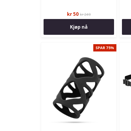
kr 50
kr 249
Kjøp nå
SPAR 75%