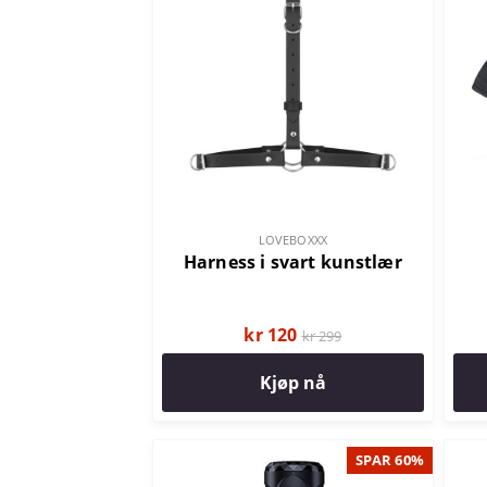
LOVEBOXXX
Harness i svart kunstlær
kr 120
kr 299
Kjøp nå
SPAR 60%