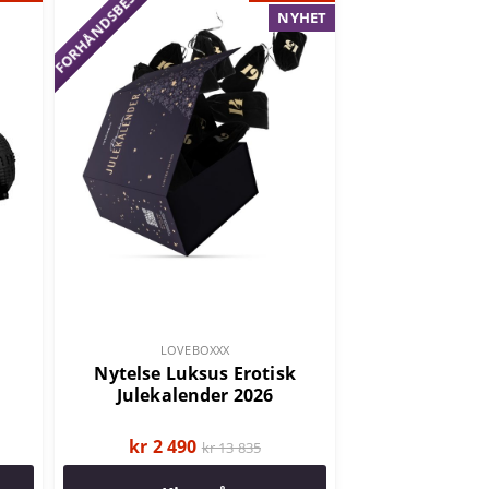
FORHÅNDSBESTILL!
NYHET
LOVEBOXXX
Nytelse Luksus Erotisk
Julekalender 2026
kr 2 490
kr 13 835