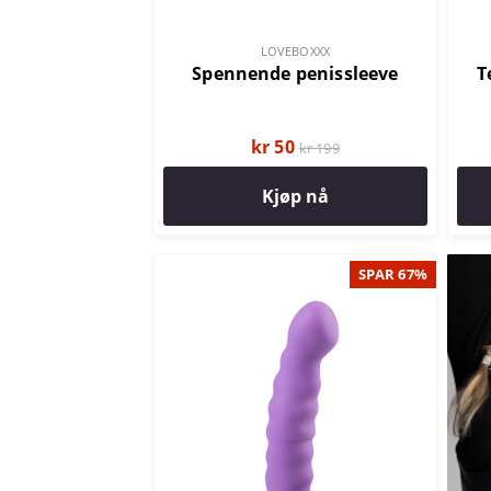
LOVEBOXXX
Spennende penissleeve
T
kr 50
kr 199
Kjøp nå
SPAR 67%