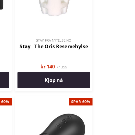
STAY FRA NYTELSE.NO
Stay - The Oris Reservehylse
kr 140
kr 359
Kjøp nå
 60%
SPAR 60%