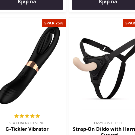
Kjøp nå
Kjøp nå
SPAR 75%
SPAR
STAY FRA NYTELSE.NO
EASYTOYS FETISH
G-Tickler Vibrator
Strap-On Dildo with Har