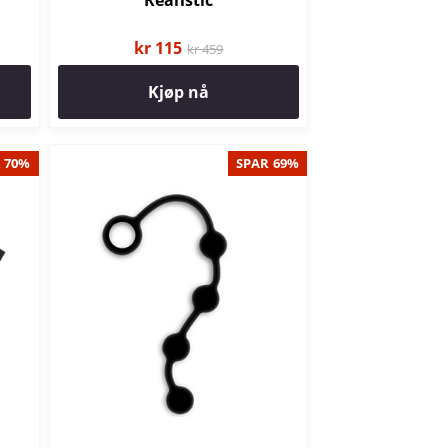
Realistic
kr 115
kr 459
Kjøp nå
 70%
SPAR 69%