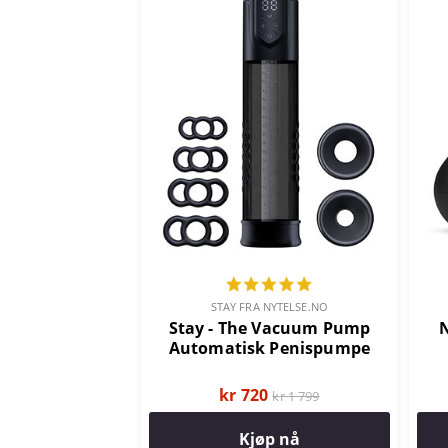
STAY FRA NYTELSE.NO
Stay - The Vacuum Pump
N
Automatisk Penispumpe
kr 720
kr 1 799
Kjøp nå