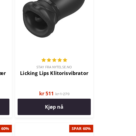
STAY FRA NYTELSE.NO
lær
Licking Lips Klitorisvibrator
kr 511
kr 1 279
Kjøp nå
 60%
SPAR 60%