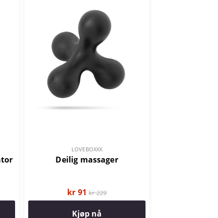
LOVEBOXXX
ator
Deilig massager
kr 91
kr 229
Kjøp nå