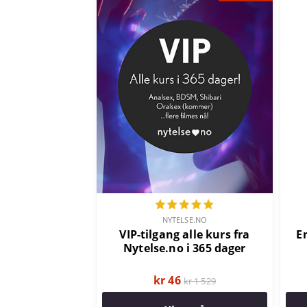
NYTELSE.NO
VIP-tilgang alle kurs fra
E
Nytelse.no i 365 dager
kr 46
kr 1 529