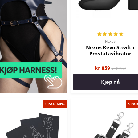
NEXUS
Nexus Revo Stealth
Prostatavibrator
kr 859
kr 2 259
Kjøp nå
SPAR 60%
SPAR