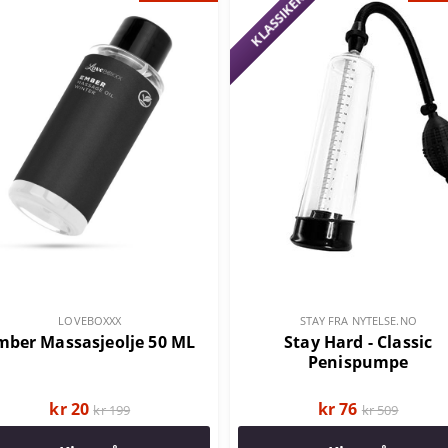
KLASSIKER
LOVEBOXXX
STAY FRA NYTELSE.NO
mber Massasjeolje 50 ML
Stay Hard - Classic
Penispumpe
kr 20
kr 76
kr 199
kr 509