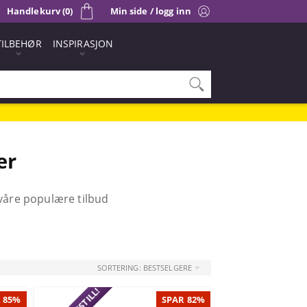
Handlekurv (0)
Min side / logg inn
TILBEHØR
INSPIRASJON
er
 våre populære tilbud
SORTERING: BESTSELGERE
 85%
SPAR 82%