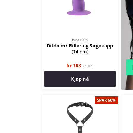
EASYTOYS
Dildo m/ Riller og Sugekopp
(14 cm)
kr 103
kr 309
Kjøp nå
SPAR 60%