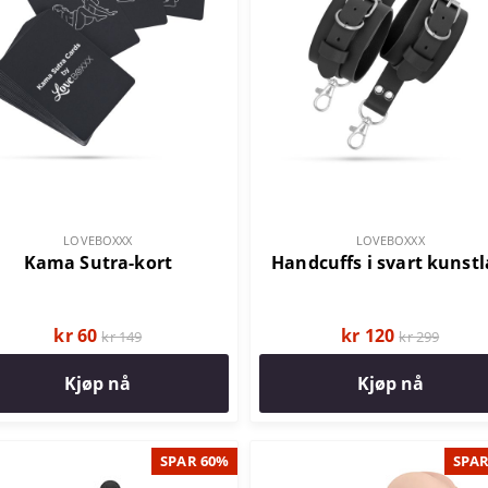
LOVEBOXXX
LOVEBOXXX
Kama Sutra-kort
Handcuffs i svart kunst
kr 60
kr 120
kr 149
kr 299
Kjøp nå
Kjøp nå
SPAR 60%
SPAR