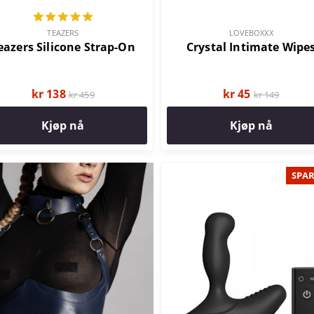
TEAZERS
LOVEBOXXX
eazers Silicone Strap-On
Crystal Intimate Wipe
kr 138
kr 45
kr 459
kr 149
Kjøp nå
Kjøp nå
SPAR