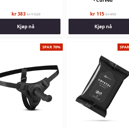
- Curved
kr 383
kr 115
kr 1 529
kr 459
Kjøp nå
Kjøp nå
SPAR 70%
SPAR