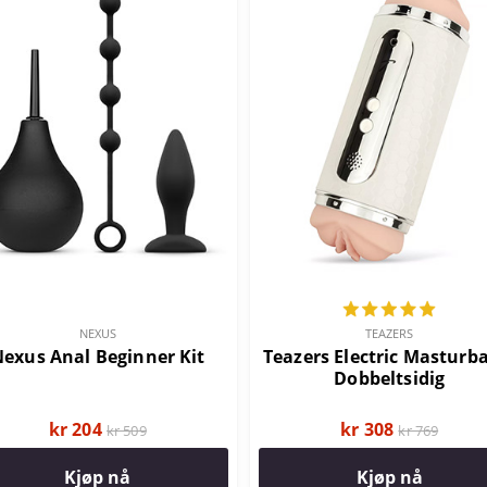
NEXUS
TEAZERS
exus Anal Beginner Kit
Teazers Electric Masturb
Dobbeltsidig
kr 204
kr 308
kr 509
kr 769
Kjøp nå
Kjøp nå