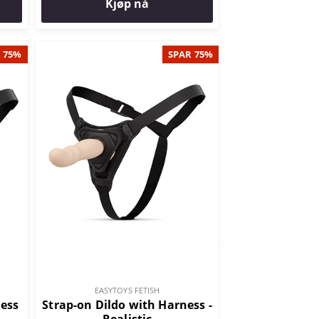
Kjøp nå
 75%
SPAR 75%
EASYTOYS FETISH
ness
Strap-on Dildo with Harness -